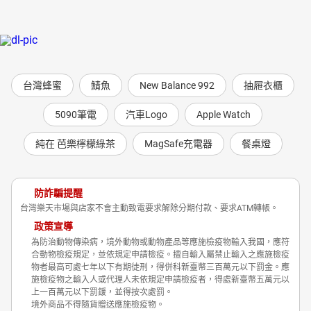
台灣蜂蜜
鯖魚
New Balance 992
抽屜衣櫃
5090筆電
汽車Logo
Apple Watch
純在 芭樂檸檬綠茶
MagSafe充電器
餐桌燈
防詐騙提醒
台灣樂天市場與店家不會主動致電要求解除分期付款、要求ATM轉帳。
政策宣導
為防治動物傳染病，境外動物或動物產品等應施檢疫物輸入我國，應符
合動物檢疫規定，並依規定申請檢疫。擅自輸入屬禁止輸入之應施檢疫
物者最高可處七年以下有期徒刑，得併科新臺幣三百萬元以下罰金。應
施檢疫物之輸入人或代理人未依規定申請檢疫者，得處新臺幣五萬元以
上一百萬元以下罰鍰，並得按次處罰。
境外商品不得隨貨贈送應施檢疫物。