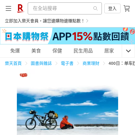
登入
立即加入樂天會員，讓您邊購物邊賺點數！
購物網分類
免運
美食
保健
民生用品
居家
3C
樂天首頁
圖書與雜誌
電子書
商業理財
400日：单
天天免運
美食蛋糕
養生保健
民生用品
居家生活
3C家電
運動休閒
親子玩具
女裝
男裝
化妝保養
情趣用品