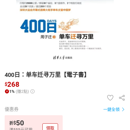
日本購物
電子/紙本書
HOT
400日：单车迁寻万里【電子書】
268
$
1%
(賺2點)
優惠券
一鍵全領
50
$
折
領取
滿555元可用