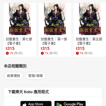
剑傲重生：第七部
剑傲重生：第一部
剑傲重生：第五部
【電子書】
【電子書】
【電子書】
315
315
315
$
$
$
1
%
(賺
3
點)
1
%
(賺
3
點)
1
%
(賺
3
點)
本店相關類別
商業理財
管理/領導
下載樂天 Kobo 應用程式