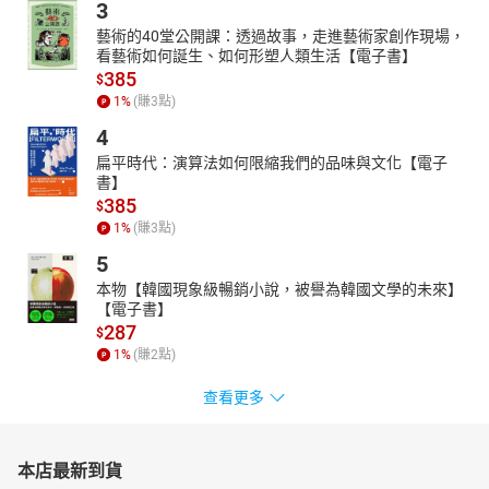
3
藝術的40堂公開課：透過故事，走進藝術家創作現場，
看藝術如何誕生、如何形塑人類生活【電子書】
385
$
1
%
(賺
3
點)
4
扁平時代：演算法如何限縮我們的品味與文化【電子
書】
385
$
1
%
(賺
3
點)
5
本物【韓國現象級暢銷小說，被譽為韓國文學的未來】
【電子書】
287
$
1
%
(賺
2
點)
查看更多
本店最新到貨