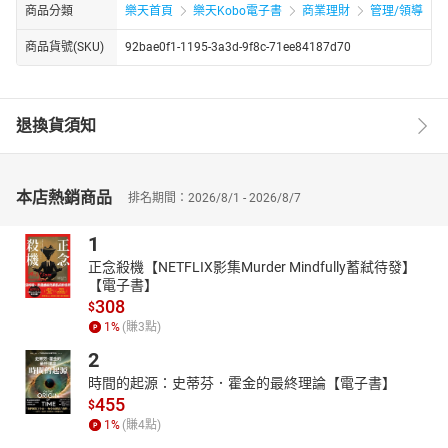
商品分類
樂天首頁
樂天Kobo電子書
商業理財
管理/領導
商品貨號(SKU)
92bae0f1-1195-3a3d-9f8c-71ee84187d70
退換貨須知
本店熱銷商品
排名期間：2026/8/1 - 2026/8/7
1
正念殺機【NETFLIX影集Murder Mindfully蓄弒待發】
【電子書】
308
$
1
%
(賺
3
點)
2
時間的起源：史蒂芬．霍金的最終理論【電子書】
455
$
1
%
(賺
4
點)