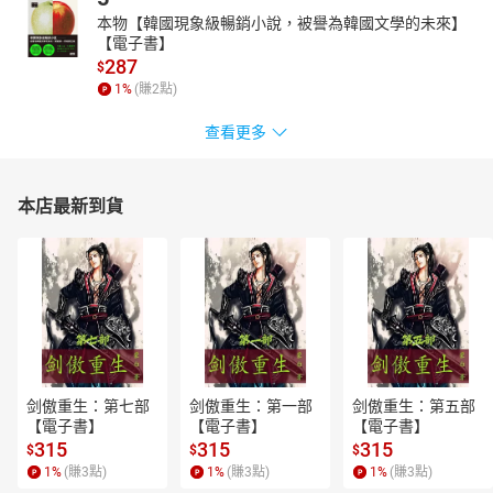
本物【韓國現象級暢銷小說，被譽為韓國文學的未來】
【電子書】
287
$
1
%
(賺
2
點)
查看更多
本店最新到貨
剑傲重生：第七部
剑傲重生：第一部
剑傲重生：第五部
【電子書】
【電子書】
【電子書】
315
315
315
$
$
$
1
%
(賺
3
點)
1
%
(賺
3
點)
1
%
(賺
3
點)