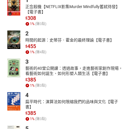
1
正念殺機【NETFLIX影集Murder Mindfully蓄弒待發】
【電子書】
308
$
1
%
(賺
3
點)
2
時間的起源：史蒂芬．霍金的最終理論【電子書】
455
$
1
%
(賺
4
點)
3
藝術的40堂公開課：透過故事，走進藝術家創作現場，
看藝術如何誕生、如何形塑人類生活【電子書】
385
$
1
%
(賺
3
點)
4
扁平時代：演算法如何限縮我們的品味與文化【電子
書】
385
$
1
%
(賺
3
點)
5