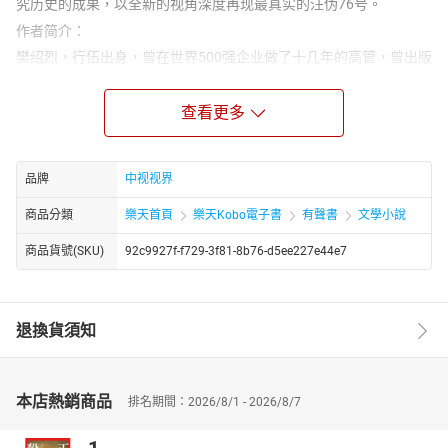
究历史的成果，以全新的视角深度再现最真实的汪伪76号。
作者简介：
樊绍烈，行伍出身，曾在世界500强企业做了十几年的高管，曾出版
《管理常识一本搞定》一书。年近半百，遂远离职场，专心读书。
最喜欢历史，斗胆将自己数年来研究历史的部分心得和体悟著成这
查看更多
本《76号特务实录》，这是作者多年来心血的凝结，以全新的视
角，给读者最真实的历史。
主播简介：
品牌
中视视界
张旭冉有声小说播讲者，《76号特务实录》
商品分類
樂天首頁
樂天Kobo電子書
有聲書
文學小說
商品貨號(SKU)
92c9927f-f729-3f81-8b76-d5ee227e44e7
退換貨須知
本店熱銷商品
排名期間：2026/8/1 - 2026/8/7