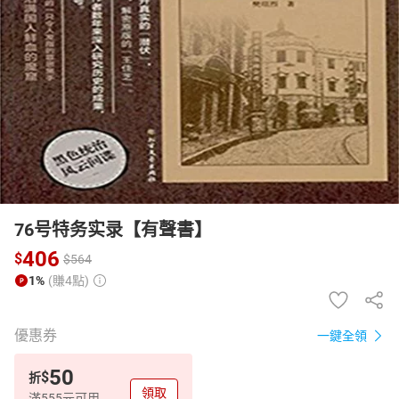
日本購物
電子/紙本書
HOT
76号特务实录【有聲書】
406
$
$
564
1%
(賺4點)
優惠券
一鍵全領
50
$
折
領取
滿555元可用