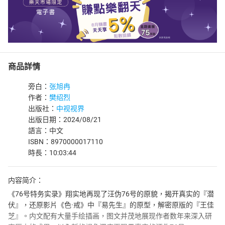
商品詳情
旁白：
张旭冉
作者：
樊绍烈
出版社：
中视视界
出版日期：2024/08/21
語言：中文
ISBN：8970000017110
時長：10:03:44
内容简介：
《76号特务实录》翔实地再现了汪伪76号的原貌，揭开真实的『潜
伏』，还原影片《色·戒》中『易先生』的原型，解密原版的『王佳
芝』。内文配有大量手绘插画，图文并茂地展现作者数年来深入研