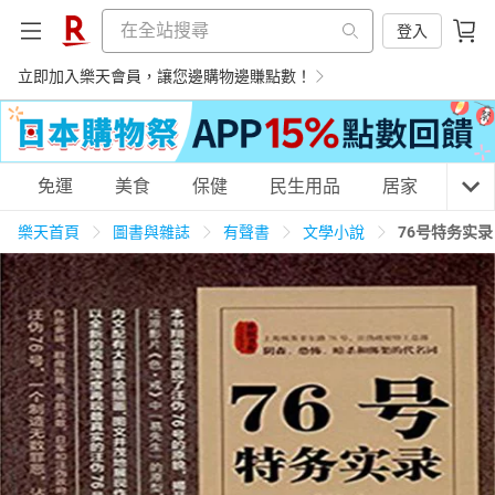
登入
立即加入樂天會員，讓您邊購物邊賺點數！
購物網分類
免運
美食
保健
民生用品
居家
3C
樂天首頁
圖書與雜誌
有聲書
文學小說
76号特务实
天天免運
美食蛋糕
養生保健
民生用品
居家生活
3C家電
運動休閒
親子玩具
女裝
男裝
化妝保養
情趣用品