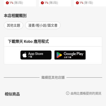
1
%
(賺
2
點)
1
%
(賺
2
點)
1
%
(賺
1
點)
本店相關類別
其他主題
漫畫/輕小說/圖文書
下載樂天 Kobo 應用程式
繼續逛其他店舖
相似商品
由飛比價格提供的資訊