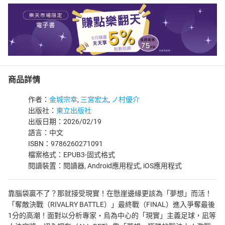
商品詳情
作者：
金城宗幸
,
三宮宏太
,
ノ村優介
出版社：
東立出版社
出版日期：2026/02/19
語言：中文
ISBN：9786260271091
檔案格式：EPUB3-固式格式
閱讀裝置：閱讀器, Android應用程式, iOS應用程式
靠腦袋贏不了？那就接受現實！在懸崖邊緣更該為「夢想」而活！
「奪敵決戰（RIVALRY BATTLE）」最終戰（FINAL）進入爭奪最後
1分的高潮！面對以分析專家‧烏為中心的「現實」主義足球，凪等