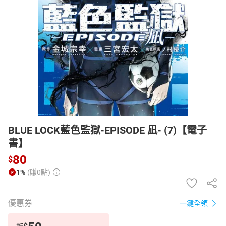
日本購物
電子/紙本書
HOT
BLUE LOCK藍色監獄-EPISODE 凪- (7)【電子
書】
80
$
1%
(賺0點)
優惠券
一鍵全領