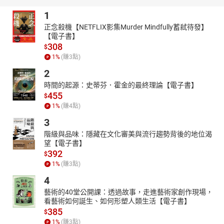
1
正念殺機【NETFLIX影集Murder Mindfully蓄弒待發】
【電子書】
308
$
1
%
(賺
3
點)
2
時間的起源：史蒂芬．霍金的最終理論【電子書】
455
$
1
%
(賺
4
點)
3
階級與品味：隱藏在文化審美與流行趨勢背後的地位渴
望【電子書】
392
$
1
%
(賺
3
點)
4
藝術的40堂公開課：透過故事，走進藝術家創作現場，
看藝術如何誕生、如何形塑人類生活【電子書】
385
$
1
%
(賺
3
點)