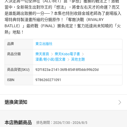
人決定將一切全押在（ALL-BET）靠「夢想」獲勝的戰法上！激戰
當中，全新萌生出對玲王的「想法」，將會左右天才的命運？而又
是誰能踢出致勝的一分──？本集也特別收錄金城老師為了劇場版入
場特典特製漫畫所繪的分鏡原作！「奪敵決戰（RIVALRY
BATLLE）」最終戰（FINAL）勝負底定！奮力抵達尚未知曉的「火
熱」地點！
品牌
東立出版社
商品分類
樂天首頁
樂天Kobo電子書
漫畫/輕小說/圖文書
其他主題
商品貨號(SKU)
92f1823a-2141-36f8-854f-8f0ddc99b20d
ISBN
9786260271091
退換貨須知
本店熱銷商品
排名期間：2026/7/30 - 2026/8/5