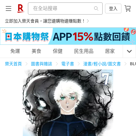
登入
立即加入樂天會員，讓您邊購物邊賺點數！
購物網分類
免運
美食
保健
民生用品
居家
3C
樂天首頁
圖書與雜誌
電子書
漫畫/輕小說/圖文書
BL
天天免運
美食蛋糕
養生保健
民生用品
居家生活
3C家電
運動休閒
親子玩具
女裝
男裝
化妝保養
情趣用品