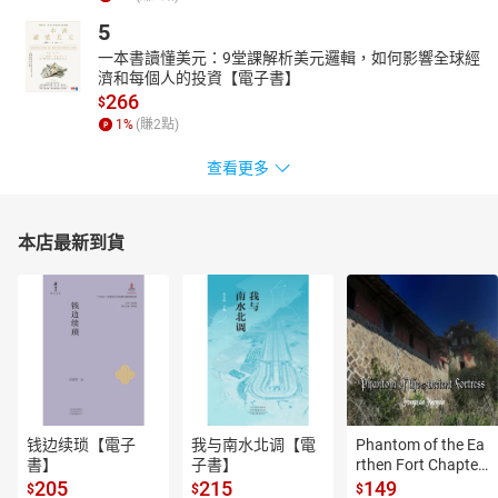
5
一本書讀懂美元：9堂課解析美元邏輯，如何影響全球經
濟和每個人的投資【電子書】
266
$
1
%
(賺
2
點)
查看更多
本店最新到貨
钱边续琐【電子
我与南水北调【電
Phantom of the Ea
書】
子書】
rthen Fort Chapter
 4【有聲書】
205
215
149
$
$
$