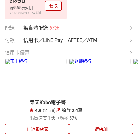
50
$
折
領取
滿555元可用
2026/08/09 15:59
截止
配送
無實體配送
免運
付款
信用卡／LINE Pay／AFTEE／ATM
信用卡優惠
樂天Kobo電子書
4.9
(2188)
追蹤
2.4萬
出貨速度
1 天
回應率
57%
追蹤店家
逛店舖