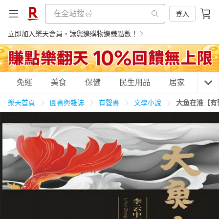
登入
立即加入樂天會員，讓您邊購物邊賺點數！
購物網分類
免運
美食
保健
民生用品
居家
3C
樂天首頁
圖書與雜誌
有聲書
文學小說
大鱼在淮【有
天天免運
美食蛋糕
養生保健
民生用品
居家生活
3C家電
運動休閒
親子玩具
女裝
男裝
化妝保養
情趣用品