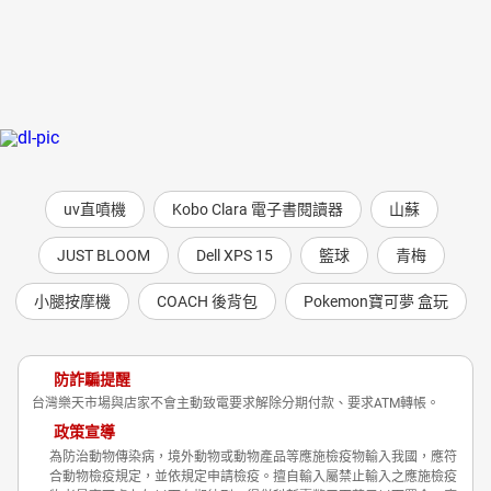
uv直噴機
Kobo Clara 電子書閱讀器
山蘇
JUST BLOOM
Dell XPS 15
籃球
青梅
小腿按摩機
COACH 後背包
Pokemon寶可夢 盒玩
防詐騙提醒
台灣樂天市場與店家不會主動致電要求解除分期付款、要求ATM轉帳。
政策宣導
為防治動物傳染病，境外動物或動物產品等應施檢疫物輸入我國，應符
合動物檢疫規定，並依規定申請檢疫。擅自輸入屬禁止輸入之應施檢疫