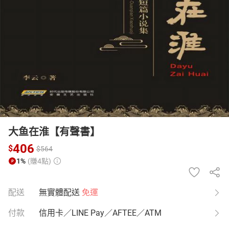
日本購物
電子/紙本書
HOT
大鱼在淮【有聲書】
406
$
$
564
1%
(賺4點)
配送
無實體配送
免運
付款
信用卡／LINE Pay／AFTEE／ATM