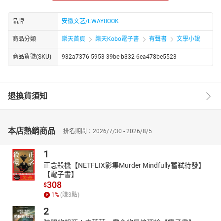
Author Biograph：
李云是安徽省作家协会副主席、秘书长，中国作家协会会员。1964
品牌
安徽文艺/EWAYBOOK
年 10 月出生，籍贯安徽怀远，成长于铜陵。他是鲁迅文学院学员，
作品涵盖小说、诗歌、散文等，常在《人民日报》《人民文学》等
商品分類
樂天首頁
樂天Kobo電子書
有聲書
文學小說
刊物发表，曾获安徽省政府文学奖、十三届《小说选刊》年度奖等
商品貨號(SKU)
932a7376-5953-39be-b332-6ea478be5523
荣誉。出版有诗集《水路》、中短篇小说集《大鱼在淮》、长篇小
说《山鹰行动》等，还发表了多部电影剧本。
退換貨須知
本店熱銷商品
排名期間：2026/7/30 - 2026/8/5
1
正念殺機【NETFLIX影集Murder Mindfully蓄弒待發】
【電子書】
308
$
1
%
(賺
3
點)
2