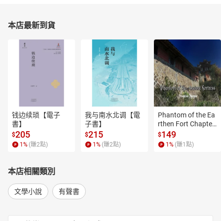
本店最新到貨
钱边续琐【電子
我与南水北调【電
Phantom of the Ea
書】
子書】
rthen Fort Chapter
 4【有聲書】
205
215
149
$
$
$
1
%
(賺
2
點)
1
%
(賺
2
點)
1
%
(賺
1
點)
本店相關類別
文學小說
有聲書