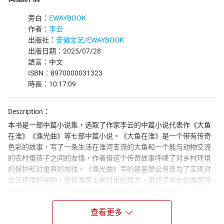
旁白：
EWAYBOOK
作者：
李云
出版社：
安徽文艺/EWAYBOOK
出版日期：2025/07/28
語言：中文
ISBN：8970000031323
時長：10:17:09
Description：
本书是一部中篇小说集，选取了作家李云的中篇小说代表作《大鱼
在淮》《渔光曲》等七部中篇小说。《大鱼在淮》是一个带有传奇
色彩的故事，写了一条生活在淮河支流的大鱼和一个能与动物交流
的农村傻孩子之间的友情，作者借这个传奇故事呼唤了对乡村环境
的保护和对童真的向往。《渔光曲》写的是基层公务员为了实现对
长江环境的保护，劝说渔民上岸付出的努力，讲述了年长的渔民阿
香婆从对工作人员的抗拒到被他们细致入微的工作所感动，主动上
岸的动人故事。整部小说集充满着诗情画意，语言灵动，感情丰
查看更多
沛，情节性强，值得一读。