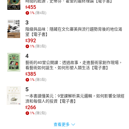
時間的起源：史蒂芬．霍金的最終理論【電子書】
455
$
1
%
(賺
4
點)
3
階級與品味：隱藏在文化審美與流行趨勢背後的地位渴
望【電子書】
392
$
1
%
(賺
3
點)
4
藝術的40堂公開課：透過故事，走進藝術家創作現場，
看藝術如何誕生、如何形塑人類生活【電子書】
385
$
1
%
(賺
3
點)
5
一本書讀懂美元：9堂課解析美元邏輯，如何影響全球經
濟和每個人的投資【電子書】
266
$
1
%
(賺
2
點)
查看更多