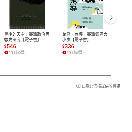
客服資訊
豫期
服務時間：週一到週五 10:00-12:00、
易解
13:00-17:00 (國定假日及例假日休息)
最後的天空：臺灣政治思
鬼島．鬼導：臺灣靈異大
中西
品性
客服電話：0080-1857077
想史研究【電子書】
小事【電子書】
子書
請參
客服信箱：
聯絡店家
546
336
32
$
$
$
1
%
(賺
5
點)
1
%
(賺
3
點)
1
%
由飛比價格提供的資訊