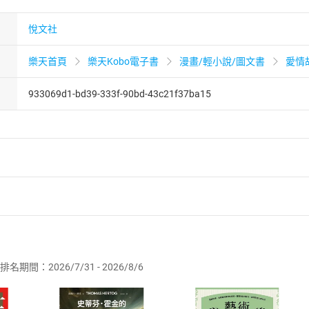
悅文社
樂天首頁
樂天Kobo電子書
漫畫/輕小說/圖文書
愛情
933069d1-bd39-333f-90bd-43c21f37ba15
者保護法
第
19
條第
1
項後段
暨
通訊交易解除權合理例外情事適用
供即為完成之線上服務，經消費者事先同意始提供。」 之商品
排名期間：2026/7/31 - 2026/8/6
訂購本店鋪之商品即代表知悉本店鋪所銷售之商品為電子書，屬
取電子書，不得請求退貨退款。
品
放入
購物車
登入
帳號
欲取消訂單或辦理退貨時，請登入樂天市場，並於「我的訂單」