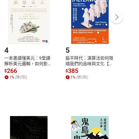
Payment
Complete
/退貨。
登入帳號，下載書籍後看書
4
5
6
一本書讀懂美元：9堂課
扁平時代：演算法如何限
本物
解析美元邏輯，如何影響
縮我們的品味與文化【電
說，
全球經濟和每個人的投資
子書】
來】
266
385
28
$
$
$
【電子書】
1
%
(賺
2
點)
1
%
(賺
3
點)
1
%