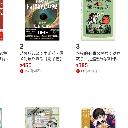
Shopping cart
Login
將依您的申請進行審核，待審核通過後將為您辦理退款事宜。
市場須以整筆訂單為單位進行取消/退貨，恕無法以單支商品取消
如何開始使用？
.選擇閱讀載具
Step2.
2
3
X影集
時間的起源：史蒂芬．霍
藝術的40堂公開課：透過
蓄弒待
金的最終理論【電子書】
故事，走進藝術家創作現
場，看藝術如何誕生、如
455
385
$
$
何形塑人類生活【電子
1
%
(賺
4
點)
1
%
(賺
3
點)
書】