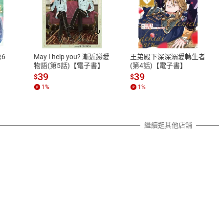
式
退換貨規範
、LINE PAY、AFTEE
本店是否提供消費者保護法七日猶
之權利，遽消費者保護法及通訊交
6
May I help you? 漸近戀愛
王弟殿下深深溺愛轉生者
除權合理例外情事適用準則，依商
物語(第5話)【電子書】
(第4話)【電子書】
質各有不同規定。詳細退換貨說明
39
39
$
$
照各商品說明。
1
%
1
%
詳細說明
繼續逛其他店舖