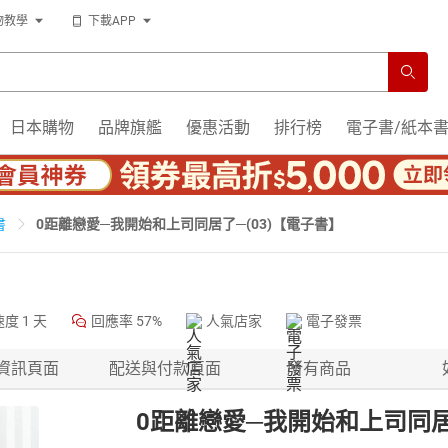
物教學
下載APP
日本購物
品牌旗艦
優惠活動
排行榜
電子書/紙本
0距離戀愛─我開始和上司同居了─(03)【電子書】
書
速度
1 天
回應率
57%
人氣店家
電子發票
資訊頁面
配送與付款頁面
所有商品
0距離戀愛─我開始和上司同居