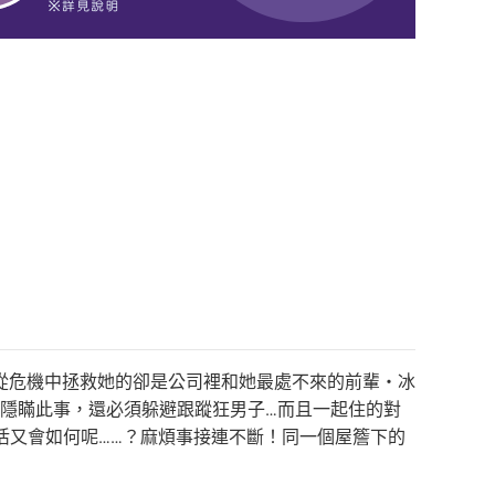
從危機中拯救她的卻是公司裡和她最處不來的前輩・冰
要隱瞞此事，還必須躲避跟蹤狂男子…而且一起住的對
活又會如何呢……？麻煩事接連不斷！同一個屋簷下的