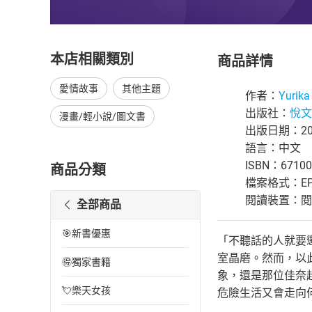
本店相關類別
商品詳情
愛情故事
其他主題
作者：
Yurika
出版社：
悅文
漫畫/輕小說/圖文書
出版日期：201
語言：中文
ISBN：67100
商品分類
檔案格式：EP
閱讀裝置：閱讀器
全部商品
🎯新書優惠
「不聽話的人就要
室晶磨。然而，以
🉐獨家書籍
象，還是那位佳奈
💘樂天女孩
危險生活又會走向