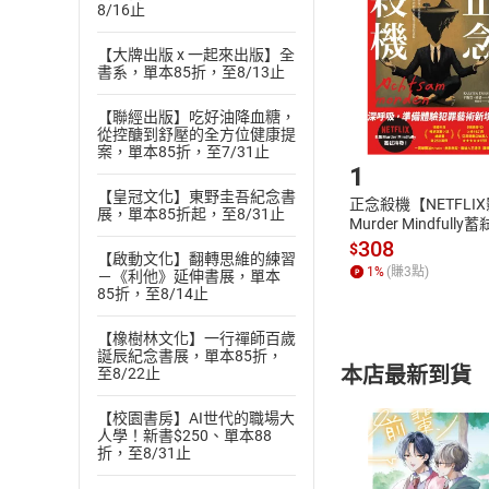
Choose
8/16止
貨」，本店鋪
請注意，樂天
【大牌出版 x 一起來出版】全
購書後，
書系，單本85折，至8/13止
【聯經出版】吃好油降血糖，
從控醣到舒壓的全方位健康提
Step1
案，單本85折，至7/31止
1
【皇冠文化】東野圭吾紀念書
正念殺機【NETFLI
展，單本85折起，至8/31止
Murder Mindfully
發】【電子書】
308
$
【啟動文化】翻轉思維的練習
1
%
(賺
3
點)
－《利他》延伸書展，單本
85折，至8/14止
【橡樹林文化】一行禪師百歲
誕辰紀念書展，單本85折，
本店最新到貨
至8/22止
【校園書房】AI世代的職場大
人學！新書$250、單本88
折，至8/31止