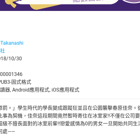
 Takanashi
社
8/10/30
00001346
UB3-固式格式
, Android應用程式, iOS應用程式
懲罰。」學生時代的學長變成跟蹤狂並且在公園襲擊春原佳奈。
此事為契機，佳奈這段期間竟然暫時寄住在冰室家!!不僅在公司
超級不擅長面對的冰室前輩!!戀愛感情為0的男女一旦開始共同生
何處——