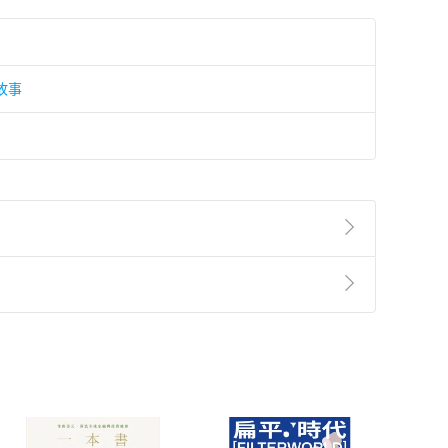
故事
準則
第
2
條第
5
款之規定，「非以有形媒介提供之數位
，不適用消保法第
19
條第
1
項七日內無條件退貨之規
非以有形媒介提供之數位內容，消費者同意若訂購後
付款
方式
完成
訂單
中點選「瀏覽訂單明細」
>
「申請取消訂單
/
退