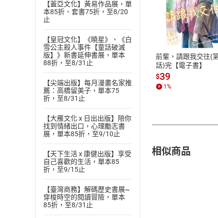
【蓋亞文化】黃易作品展，單
本85折、套書75折，至8/20
付款方
止
ATM轉帳、信用卡
【皇冠文化】《曉星》、《白
雪公主殺人事件【童話破滅
版】》新書延伸書展，單本
前輩，請跟我交往(第
88折，至8/31止
話)完【電子書】
39
$
【尖端出版】每月漫畫名家推
1
%
薦：高橋留美子，單本75
折，至8/31止
【大雁文化 x 日出出版】陪你
找到情緒出口，心理勵志書
展，單本85折，至9/10止
相似商品
【天下生活 x 康健出版】享受
自己喜歡的生活，單本85
折，至9/15止
【臺灣商務】解碼歷史書展~
穿梭時空的閱讀冒險，單本
85折，至8/31止