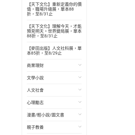
【天下文化】重新定義你的價
值，職場升級展，單本88
折，至8/31止
【天下文化】理解今天，才能
預見明天。世界變局展，單本
88折，至8/31止
【麥田出版】人文社科展，單
本85折，至8/29止
商業理財
文學小說
投資理財
人文社會
經濟/趨勢
歐美文學
心理勵志
財務/金融
日本文學
國際關係
漫畫/輕小說/圖文書
管理/領導
韓國文學
政治
心靈成長/情緒
親子教養
職場工作術
華文文學
社會科學
人際關係
輕小說