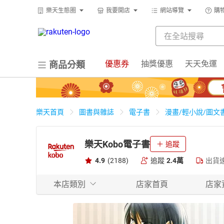
樂天生態圈
我要開店
網站導覽
購
優惠券
抽獎優惠
天天免運
商品分類
樂天首頁
圖書與雜誌
電子書
漫畫/輕小說/圖文
樂天Kobo電子書
追蹤
4.9
(2188)
追蹤
2.4萬
出貨
本店類別
店家首頁
店家