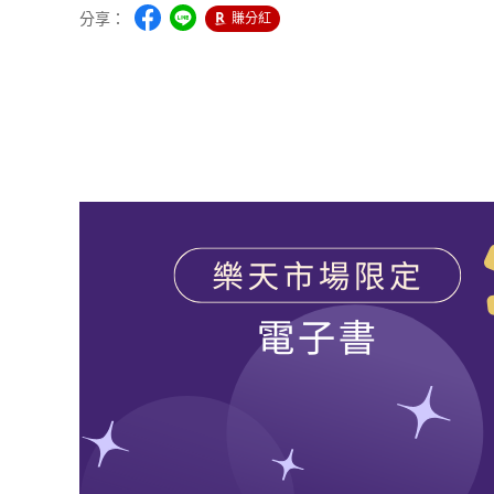
分享：
賺分紅