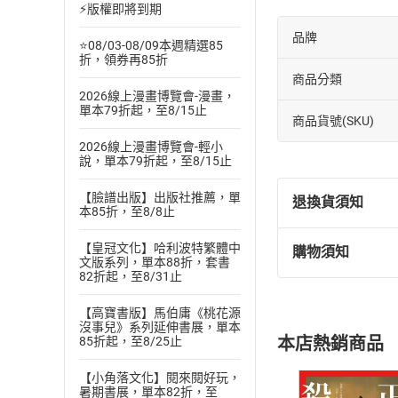
⚡版權即將到期
品牌
⭐08/03-08/09本週精選85
折，領券再85折
商品分類
2026線上漫畫博覽會-漫畫，
單本79折起，至8/15止
商品貨號(SKU)
2026線上漫畫博覽會-輕小
說，單本79折起，至8/15止
【臉譜出版】出版社推薦，單
退換貨須知
本85折，至8/8止
【皇冠文化】哈利波特繁體中
購物須知
退換貨規定：
文版系列，單本88折，套書
82折起，至8/31止
(
一
)
依
消費
內容或一經提
【高寶書版】馬伯庸《桃花源
購書須知
定。
沒事兒》系列延伸書展，單本
本店熱銷商品
85折起，至8/25止
(
二
)
消費者
且已下載
/
存
【小角落文化】閱來閱好玩，
挑選
商
暑期書展，單本82折，至
退貨方式：您