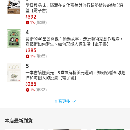
階級與品味：隱藏在文化審美與流行趨勢背後的地位渴
望【電子書】
392
$
1
%
(賺
3
點)
4
藝術的40堂公開課：透過故事，走進藝術家創作現場，
看藝術如何誕生、如何形塑人類生活【電子書】
385
$
1
%
(賺
3
點)
5
一本書讀懂美元：9堂課解析美元邏輯，如何影響全球經
濟和每個人的投資【電子書】
266
$
1
%
(賺
2
點)
查看更多
本店最新到貨