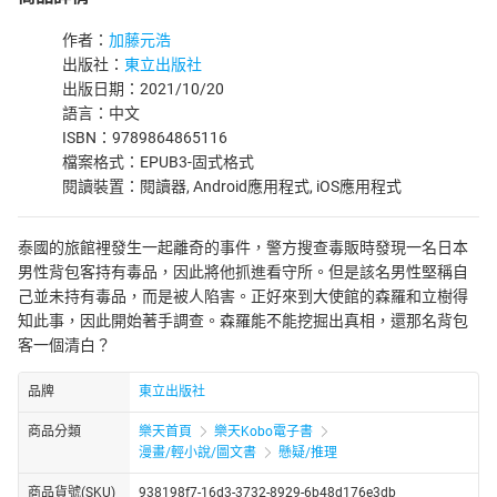
作者：
加藤元浩
出版社：
東立出版社
出版日期：2021/10/20
語言：中文
ISBN：9789864865116
檔案格式：EPUB3-固式格式
閱讀裝置：閱讀器, Android應用程式, iOS應用程式
泰國的旅館裡發生一起離奇的事件，警方搜查毒販時發現一名日本
男性背包客持有毒品，因此將他抓進看守所。但是該名男性堅稱自
己並未持有毒品，而是被人陷害。正好來到大使館的森羅和立樹得
知此事，因此開始著手調查。森羅能不能挖掘出真相，還那名背包
客一個清白？
品牌
東立出版社
商品分類
樂天首頁
樂天Kobo電子書
漫畫/輕小說/圖文書
懸疑/推理
商品貨號(SKU)
938198f7-16d3-3732-8929-6b48d176e3db