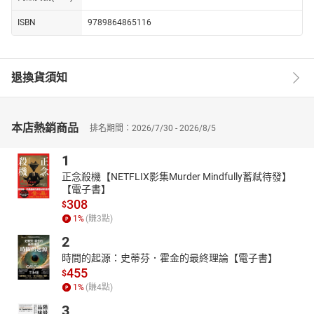
ISBN
9789864865116
退換貨須知
本店熱銷商品
排名期間：2026/7/30 - 2026/8/5
1
正念殺機【NETFLIX影集Murder Mindfully蓄弒待發】
【電子書】
308
$
1
%
(賺
3
點)
2
時間的起源：史蒂芬．霍金的最終理論【電子書】
455
$
1
%
(賺
4
點)
3