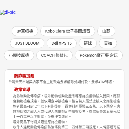
uv直噴機
Kobo Clara 電子書閱讀器
山蘇
JUST BLOOM
Dell XPS 15
籃球
青梅
小腿按摩機
COACH 後背包
Pokemon寶可夢 盒玩
防詐騙提醒
台灣樂天市場與店家不會主動致電要求解除分期付款、要求ATM轉帳。
政策宣導
為防治動物傳染病，境外動物或動物產品等應施檢疫物輸入我國，應符
合動物檢疫規定，並依規定申請檢疫。擅自輸入屬禁止輸入之應施檢疫
物者最高可處七年以下有期徒刑，得併科新臺幣三百萬元以下罰金。應
施檢疫物之輸入人或代理人未依規定申請檢疫者，得處新臺幣五萬元以
上一百萬元以下罰鍰，並得按次處罰。
境外商品不得隨貨贈送應施檢疫物。
收件人違反動物傳染病防治條例第三十四條第三項規定，未將郵遞寄送