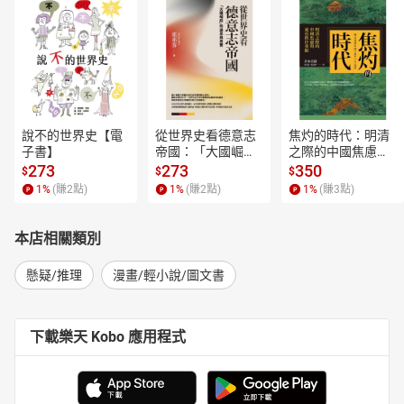
說不的世界史【電
從世界史看德意志
焦灼的時代：明清
子書】
帝國：「大國崛
之際的中國焦慮與
起」的迷思與真實
東亞秩序重組【電
273
273
350
$
$
$
【電子書】
子書】
1
%
(賺
2
點)
1
%
(賺
2
點)
1
%
(賺
3
點)
本店相關類別
懸疑/推理
漫畫/輕小說/圖文書
下載樂天 Kobo 應用程式