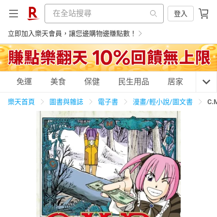
登入
立即加入樂天會員，讓您邊購物邊賺點數！
購物網分類
免運
美食
保健
民生用品
居家
3C
樂天首頁
圖書與雜誌
電子書
漫畫/輕小說/圖文書
C
天天免運
美食蛋糕
養生保健
民生用品
居家生活
3C家電
運動休閒
親子玩具
女裝
男裝
化妝保養
情趣用品