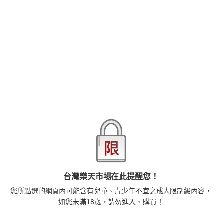
本書不但充滿情色遊戲還附贈加畫漫畫喔！
品牌
台灣東販
商品分類
樂天首頁
樂天Kobo電子書
2026線上漫畫博覽會-漫畫，單本79折起，至8/15止
商品貨號(SKU)
93d25dd2-7e25-3070-a06c-582c7ec48124
退換貨須知
本店熱銷商品
排名期間：2026/8/3 - 2026/8/9
1
藝術的40堂公開課：透過故事，走進藝術家創作現場，
台灣樂天市場在此提醒您！
看藝術如何誕生、如何形塑人類生活【電子書】
您所點選的網頁內可能含有兒童、青少年不宜之成人限制級內容，
385
$
如您未滿18歲，請勿進入、購買！
1
%
(賺
3
點)
2