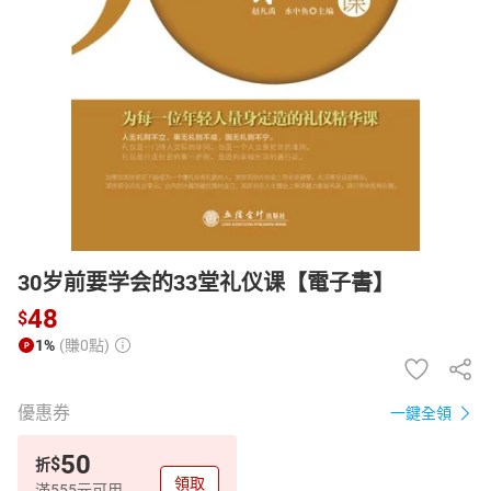
日本購物
電子/紙本書
HOT
30岁前要学会的33堂礼仪课【電子書】
48
$
1%
(賺0點)
優惠券
一鍵全領
50
$
折
領取
滿555元可用