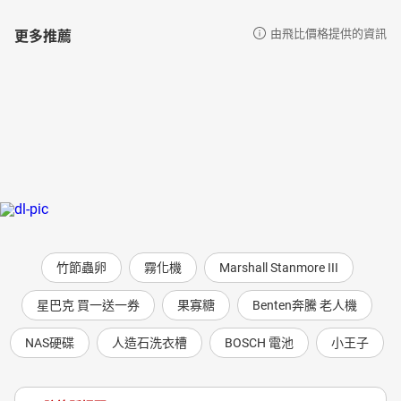
更多推薦
由飛比價格提供的資訊
竹節蟲卵
霧化機
Marshall Stanmore III
星巴克 買一送一券
果寡糖
Benten奔騰 老人機
NAS硬碟
人造石洗衣槽
BOSCH 電池
小王子