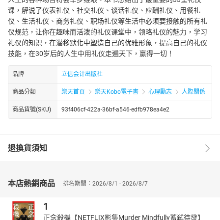
课，解说了仪表礼仪、社交礼仪、谈话礼仪、应酬礼仪、用餐礼
仪、生活礼仪、商务礼仪、职场礼仪等生活中必须要接触的所有礼
仪规范，让你在趣味而活泼的礼仪课堂中，领略礼仪的魅力，学习
礼仪的知识，在潜移默化中塑造自己的优雅形象，提高自己的礼仪
技能，在30岁后的人生中用礼仪走遍天下，赢得一切！
品牌
立信会计出版社
商品分類
樂天首頁
樂天Kobo電子書
心理勵志
人際關係
商品貨號(SKU)
93f406cf-422a-36bf-a546-edfb978ea4e2
退換貨須知
本店熱銷商品
排名期間：2026/8/1 - 2026/8/7
1
正念殺機【NETFLIX影集Murder Mindfully蓄弒待發】