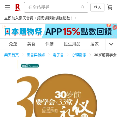
登入
立即加入樂天會員，讓您邊購物邊賺點數！
購物網分類
免運
美食
保健
民生用品
居家
3C
樂天首頁
圖書與雜誌
電子書
心理勵志
30岁前要学
天天免運
美食蛋糕
養生保健
民生用品
居家生活
3C家電
運動休閒
親子玩具
女裝
男裝
化妝保養
情趣用品