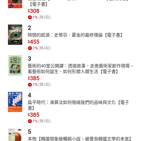
【電子書】
308
$
1
%
(賺
3
點)
2
時間的起源：史蒂芬．霍金的最終理論【電子書】
455
$
1
%
(賺
4
點)
3
藝術的40堂公開課：透過故事，走進藝術家創作現場，
看藝術如何誕生、如何形塑人類生活【電子書】
385
$
1
%
(賺
3
點)
4
扁平時代：演算法如何限縮我們的品味與文化【電子
書】
385
$
1
%
(賺
3
點)
5
本物【韓國現象級暢銷小說，被譽為韓國文學的未來】