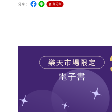
分享：
賺分紅