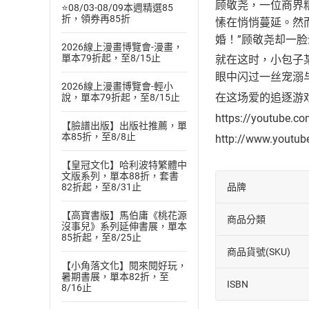
顾敬尧，一位商界
⭐08/03-08/09本週精選85
折，領券再85折
愫在悄悄蔓延。然
婚！”顾敬尧却一
2026線上漫畫博覽會-漫畫，
單本79折起，至8/15止
就在这时，小包子
眼中闪过一丝宠溺
2026線上漫畫博覽會-輕小
在这场爱的追逐游
說，單本79折起，至8/15止
https://youtube.c
【臉譜出版】出版社推薦，單
本85折，至8/8止
http://www.youtu
【皇冠文化】哈利波特繁體中
文版系列，單本88折，套書
品牌
82折起，至8/31止
【高寶書版】馬伯庸《桃花源
商品分類
沒事兒》系列延伸書展，單本
85折起，至8/25止
商品貨號(SKU)
【小角落文化】閱來閱好玩，
暑期書展，單本82折，至
ISBN
8/16止