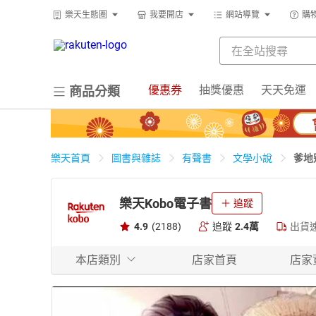
樂天生態圈
我要開店
網站導覽
購
優惠券
抽獎優惠
天天免運
商品分類
爹地
樂天首頁
圖書與雜誌
有聲書
文學小說
樂天Kobo電子書
追蹤
4.9
(2188)
追蹤
2.4萬
出貨
本店類別
店家首頁
店家