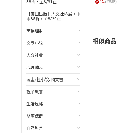
88折，至8/31止
1
%
(賺
3
點)
【麥田出版】人文社科展，單
本85折，至8/29止
商業理財
相似商品
文學小說
投資理財
人文社會
經濟/趨勢
歐美文學
心理勵志
財務/金融
日本文學
國際關係
漫畫/輕小說/圖文書
管理/領導
韓國文學
政治
心靈成長/情緒
親子教養
職場工作術
華文文學
社會科學
人際關係
輕小說
生活風格
成功法
經典文學
台灣/中國歷史
兩性關係
奇幻/科幻
教育現場
醫療保健
行銷/廣告
成長/家庭生活小說
日/韓歷史
心理學
愛情故事
兒童文學/故事
飲食/食譜
自然科普
傳記
懸疑/推理小說
其他歷史/史學
職場/社會寫實
兒童科普/學習
健身/美顏
健康/養生