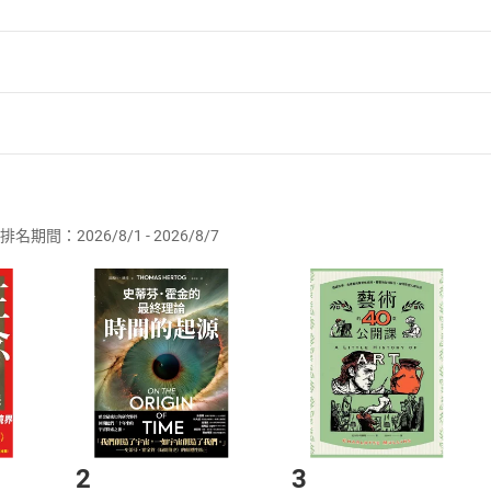
者保護法
第
19
條第
1
項後段
暨
通訊交易解除權合理例外情事適用
供即為完成之線上服務，經消費者事先同意始提供。」 之商品
排名期間：2026/8/1 - 2026/8/7
訂購本店鋪之商品即代表知悉本店鋪所銷售之商品為電子書，屬
取電子書，不得請求退貨退款。
品
放入
購物車
登入
帳號
欲取消訂單或辦理退貨時，請登入樂天市場，並於「我的訂單」
Shopping cart
Login
將依您的申請進行審核，待審核通過後將為您辦理退款事宜。
市場須以整筆訂單為單位進行取消/退貨，恕無法以單支商品取消
如何開始使用？
.選擇閱讀載具
Step2.
2
3