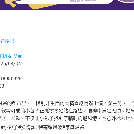
尚传媒
M & iMerl
5/04/04
18086328
03
温馨的都市里，一段别开生面的爱情喜剧悄然上演。女主角，一
一个软糯可爱的小包子正孤零零地站在路边，眼神中满是无助。她
。”这一举动，不仅让小包子找到了临时的避风港，也意外地为她“
#小包子#爱情喜剧#离婚风波#家庭温馨