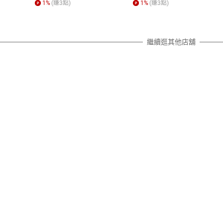
照各商品說明。
1
%
(賺
3
點)
1
%
(賺
3
點)
詳細說明
繼續逛其他店舖