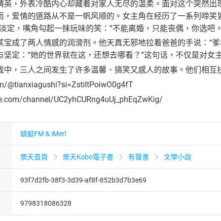
精英，外表冷酷内心却藏着对家人无尽的温柔。面对这个突然出现
而，爱情的道路从不是一帆风顺的。女主角在经历了一系列啼笑
脸淡定，嘴角勾起一抹玩味的笑：“不能离婚，只能丧偶，你选吧
某宝成了两人情感的润滑剂。他天真无邪地拉着爸爸的手说：“爹
与坚定：“她的世界就在这，还想去哪看？”这句话，不仅是对女
戏中，三人之间发生了许多温馨、搞笑又感人的故事。他们相互
om/@tianxiagushi?si=ZstiltPoiwO0g4fT
be.com/channel/UC2yhCURng4uUj_phEqZwKig/
蜻蜓FM & iMerl
樂天首頁
樂天Kobo電子書
有聲書
文學小說
93f7d2fb-38f3-3d39-af8f-852b3d7b3e69
9798318086328