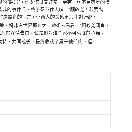
的“后妈”，他既惊讶又好奇，更有一丝不易察觉的情
皆非的事件后，终于忍不住大喊：“顾敬尧！我要离
。”这霸道的宣言，让两人的关系更加扑朔迷离。
地，妈咪说世界那么大，她想去看看！”顾敬尧闻言，
主角的深情告白，也是他对这个家不可动摇的承诺。
扶持，共同成长，最终收获了属于他们的幸福。