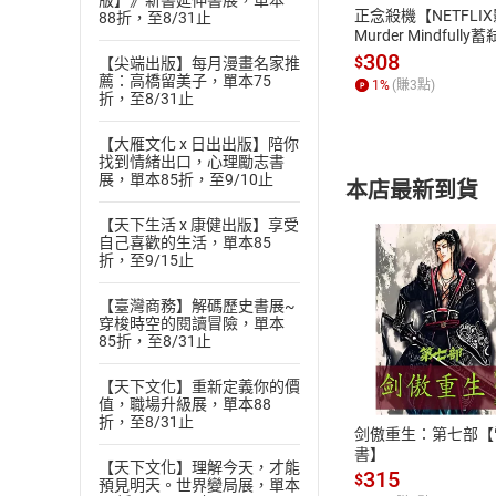
版】》新書延伸書展，單本
正念殺機【NETFLI
88折，至8/31止
Murder Mindfully
發】【電子書】
308
$
【尖端出版】每月漫畫名家推
薦：高橋留美子，單本75
1
%
(賺
3
點)
折，至8/31止
【大雁文化 x 日出出版】陪你
找到情緒出口，心理勵志書
展，單本85折，至9/10止
本店最新到貨
【天下生活 x 康健出版】享受
自己喜歡的生活，單本85
折，至9/15止
【臺灣商務】解碼歷史書展~
穿梭時空的閱讀冒險，單本
付款方
85折，至8/31止
【天下文化】重新定義你的價
ATM轉帳、信用卡
值，職場升級展，單本88
折，至8/31止
剑傲重生：第七部【
書】
【天下文化】理解今天，才能
315
$
預見明天。世界變局展，單本