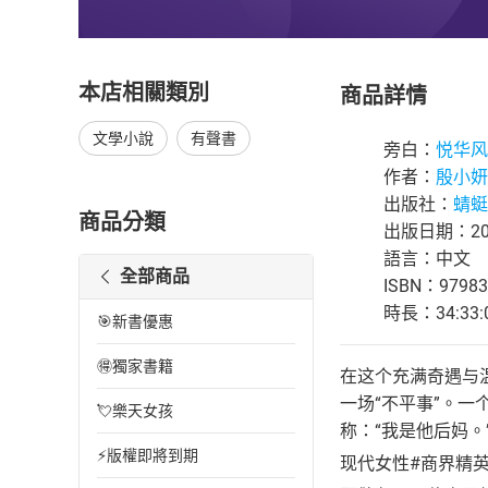
本店相關類別
商品詳情
文學小說
有聲書
旁白：
悦华风
作者：
殷小妍
出版社：
蜻蜓F
商品分類
出版日期：202
語言：中文
全部商品
ISBN：97983
時長：34:33:
🎯新書優惠
🉐獨家書籍
在这个充满奇遇与
一场“不平事”。
💘樂天女孩
称：“我是他后妈
⚡版權即將到期
现代女性#商界精英