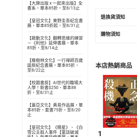
【大牌出版 x 一起來出版】全
書系，單本85折，至8/13止
退換貨須知
【皇冠文化】東野圭吾紀念書
展，單本85折起，至8/31止
購物須知
退換貨規定：
【啟動文化】翻轉思維的練習
－《利他》延伸書展，單本
(
一
)
依
消費
85折，至8/14止
內容或一經提
購書須知
定。
【橡樹林文化】一行禪師百歲
本店熱銷商品
誕辰紀念書展，單本85折，
(
二
)
消費者
至8/22止
且已下載
/
存
挑選
商
【校園書房】AI世代的職場大
退貨方式：您
Choose
人學！新書$250、單本88
貨」，本店鋪
折，至8/31止
請注意，樂天
購書後，
【蓋亞文化】黃易作品展，單
本85折、套書75折，至8/20
止
Step1
【皇冠文化】《曉星》、《白
1
雪公主殺人事件【童話破滅