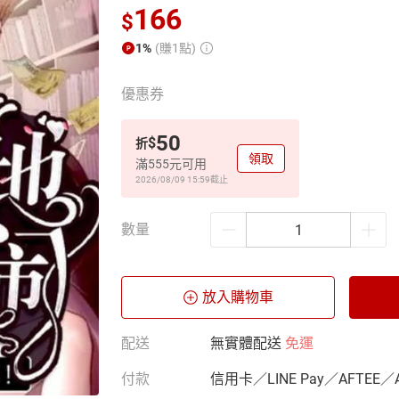
166
$
1%
(賺1點)
優惠券
50
$
折
領取
滿555元可用
2026/08/09 15:59
截止
數量
放入購物車
配送
無實體配送
免運
付款
信用卡／LINE Pay／AFTEE／