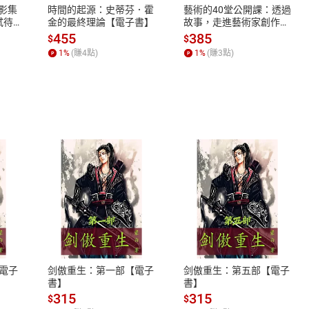
X影集
時間的起源：史蒂芬．霍
藝術的40堂公開課：透過
蓄弒待
金的最終理論【電子書】
故事，走進藝術家創作現
場，看藝術如何誕生、如
455
385
$
$
何形塑人類生活【電子
1
%
(賺
4
點)
1
%
(賺
3
點)
書】
式
退換貨規範
、LINE PAY、AFTEE
本店是否提供消費者保護法七日猶
之權利，遽消費者保護法及通訊交
電子
剑傲重生：第一部【電子
剑傲重生：第五部【電子
除權合理例外情事適用準則，依商
書】
書】
質各有不同規定。詳細退換貨說明
315
315
$
$