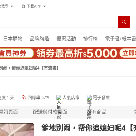
物教學
下載APP
日本購物
品牌旗艦
優惠活動
排行榜
電子書/紙本
别闹，帮你追媳妇呢4【有聲書】
速度
1 天
回應率
57%
人氣店家
電子發票
資訊頁面
配送與付款頁面
所有商品
爹地别闹，帮你追媳妇呢4【