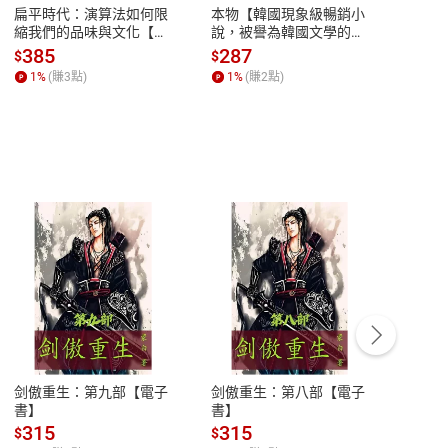
扁平時代：演算法如何限
本物【韓國現象級暢銷小
蛋白
縮我們的品味與文化【電
說，被譽為韓國文學的未
版）─
子書】
來】【電子書】
秘密
385
287
24
$
$
$
一本
1
%
(賺
3
點)
1
%
(賺
2
點)
1
%
客服資訊
豫期
服務時間：週一到週五 10:00-12:00、
易解
13:00-17:00 (國定假日及例假日休息)
剑傲重生：第九部【電子
剑傲重生：第八部【電子
潜水史
品性
客服電話：0080-1857077
書】
書】
andari
al) Sc
請參
客服信箱：
聯絡店家
315
315
13
$
$
$
r【電