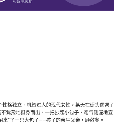
个性格独立、机智过人的现代女性，某天在街头偶遇了
毫不犹豫地挺身而出，一把抄起小包子，霸气侧漏地宣
招来”了一只大包子——孩子的亲生父亲，顾敬尧。