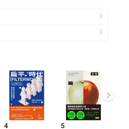
準則
第
2
條第
5
款之規定，「非以有形媒介提供之數位
，不適用消保法第
19
條第
1
項七日內無條件退貨之規
非以有形媒介提供之數位內容，消費者同意若訂購後
付款
方式
完成
訂單
中點選「瀏覽訂單明細」
>
「申請取消訂單
/
退
Payment
Complete
/退貨。
登入帳號，下載書籍後看書
4
5
6