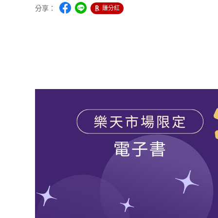
分享：
賺分紅