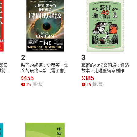
品
放入
購物車
登入
帳號
欲取消訂單或辦理退貨時，請登入樂天市場，並於「我的訂單」
Shopping cart
Login
將依您的申請進行審核，待審核通過後將為您辦理退款事宜。
市場須以整筆訂單為單位進行取消/退貨，恕無法以單支商品取消
如何開始使用？
.選擇閱讀載具
Step2.
2
3
X影集
時間的起源：史蒂芬．霍
藝術的40堂公開課：透過
蓄弒待
金的最終理論【電子書】
故事，走進藝術家創作現
場，看藝術如何誕生、如
455
385
$
$
何形塑人類生活【電子
1
%
(賺
4
點)
1
%
(賺
3
點)
書】