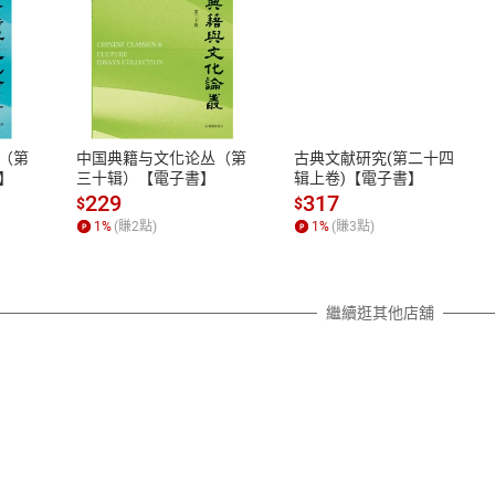
式
退換貨規範
、LINE PAY、AFTEE
本店是否提供消費者保護法七日猶
之權利，遽消費者保護法及通訊交
（第
中国典籍与文化论丛（第
古典文献研究(第二十四
除權合理例外情事適用準則，依商
】
三十辑）【電子書】
辑上卷)【電子書】
質各有不同規定。詳細退換貨說明
229
317
$
$
照各商品說明。
1
%
(賺
2
點)
1
%
(賺
3
點)
詳細說明
繼續逛其他店舖