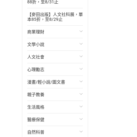
88折，至8/31止
【麥田出版】人文社科展，單
本85折，至8/29止
商業理財
文學小說
投資理財
人文社會
經濟/趨勢
歐美文學
心理勵志
財務/金融
日本文學
國際關係
漫畫/輕小說/圖文書
管理/領導
韓國文學
政治
心靈成長/情緒
親子教養
職場工作術
華文文學
社會科學
人際關係
輕小說
生活風格
成功法
經典文學
台灣/中國歷史
兩性關係
奇幻/科幻
教育現場
醫療保健
行銷/廣告
成長/家庭生活小說
日/韓歷史
心理學
愛情故事
兒童文學/故事
飲食/食譜
自然科普
傳記
懸疑/推理小說
其他歷史/史學
職場/社會寫實
兒童科普/學習
健身/美顏
健康/養生