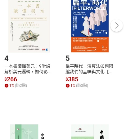
付款
方式
完成
訂單
中點選「瀏覽訂單明細」
>
「申請取消訂單
/
退
Payment
Complete
/退貨。
登入帳號，下載書籍後看書
4
5
6
一本書讀懂美元：9堂課
扁平時代：演算法如何限
本物
解析美元邏輯，如何影響
縮我們的品味與文化【電
說，
全球經濟和每個人的投資
子書】
來】
266
385
28
$
$
$
【電子書】
1
%
(賺
2
點)
1
%
(賺
3
點)
1
%