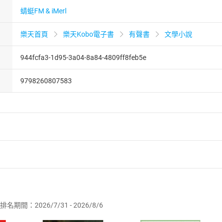
蜻蜓FM & iMerl
樂天首頁
樂天Kobo電子書
有聲書
文學小說
944fcfa3-1d95-3a04-8a84-4809ff8feb5e
9798260807583
者保護法
第
19
條第
1
項後段
暨
通訊交易解除權合理例外情事適用
供即為完成之線上服務，經消費者事先同意始提供。」 之商品
排名期間：2026/7/31 - 2026/8/6
訂購本店鋪之商品即代表知悉本店鋪所銷售之商品為電子書，屬
取電子書，不得請求退貨退款。