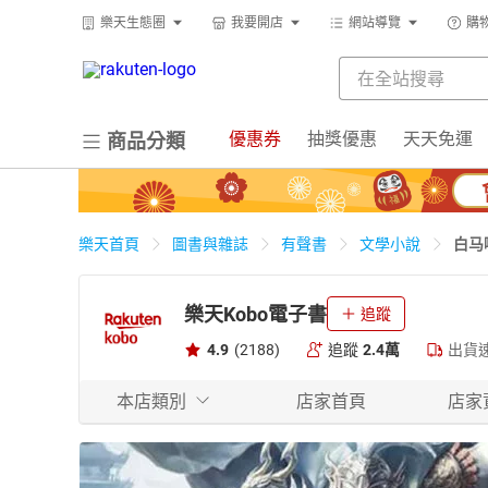
樂天生態圈
我要開店
網站導覽
購
優惠券
抽獎優惠
天天免運
商品分類
白马
樂天首頁
圖書與雜誌
有聲書
文學小說
樂天Kobo電子書
追蹤
4.9
(2188)
追蹤
2.4萬
出貨
本店類別
店家首頁
店家