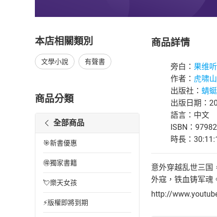
本店相關類別
商品詳情
文學小說
有聲書
旁白：
果维听
作者：
虎啸山
出版社：
蜻蜓F
商品分類
出版日期：202
語言：中文
全部商品
ISBN：97982
時長：30:11:
🎯新書優惠
🉐獨家書籍
意外穿越乱世三国
外寇，铁血铸军魂。英雄壮
💘樂天女孩
http://www.youtu
⚡版權即將到期