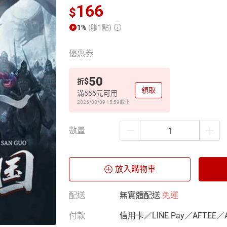
166
$
1%
(賺1點)
優惠券
50
$
折
領取
滿555元可用
2026/08/09 15:59
截止
數量
放入購物車
配送
無實體配送
免運
付款
信用卡／LINE Pay／AFTEE／