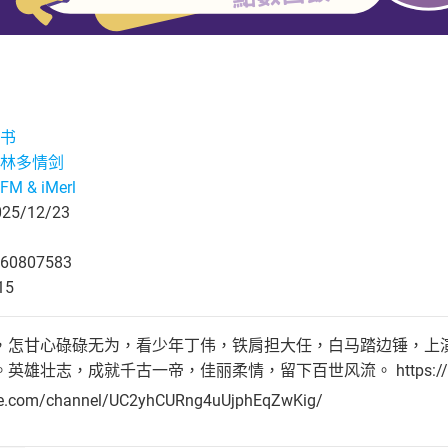
书
林多情剑
M & iMerl
5/12/23
60807583
15
，怎甘心碌碌无为，看少年丁伟，铁肩担大任，白马踏边锤，上
志，成就千古一帝，佳丽柔情，留下百世风流。 https://youtube.com/
be.com/channel/UC2yhCURng4uUjphEqZwKig/