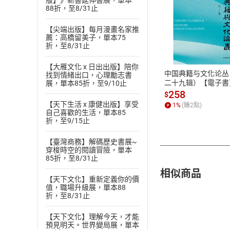
版】》新書延伸書展，單本
88折，至8/31止
【尖端出版】每月漫畫名家推
付款方
薦：高橋留美子，單本75
折，至8/31止
ATM轉帳、信用卡
【大雁文化 x 日出出版】陪你
中国典籍与文化论丛
找到情緒出口，心理勵志書
二十九辑）【電子書
展，單本85折，至9/10止
258
$
【天下生活 x 康健出版】享受
1
%
(賺
2
點)
自己喜歡的生活，單本85
折，至9/15止
【臺灣商務】解碼歷史書展~
穿梭時空的閱讀冒險，單本
85折，至8/31止
相似商品
【天下文化】重新定義你的價
值，職場升級展，單本88
折，至8/31止
【天下文化】理解今天，才能
預見明天。世界變局展，單本