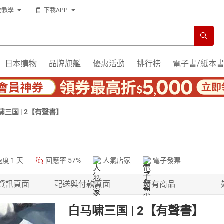
物教學
下載APP
日本購物
品牌旗艦
優惠活動
排行榜
電子書/紙本
啸三国 | 2【有聲書】
速度
1 天
回應率
57%
人氣店家
電子發票
資訊頁面
配送與付款頁面
所有商品
白马啸三国 | 2【有聲書】