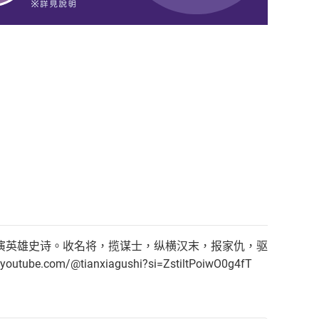
演英雄史诗。收名将，揽谋士，纵横汉末，报家仇，驱
@tianxiagushi?si=ZstiltPoiwO0g4fT