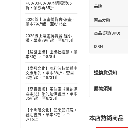
⭐08/03-08/09本週精選85
品牌
折，領券再85折
2026線上漫畫博覽會-漫畫，
商品分類
單本79折起，至8/15止
商品貨號(SKU)
2026線上漫畫博覽會-輕小
說，單本79折起，至8/15止
ISBN
【臉譜出版】出版社推薦，單
本85折，至8/8止
【皇冠文化】哈利波特繁體中
退換貨須知
文版系列，單本88折，套書
82折起，至8/31止
購物須知
【高寶書版】馬伯庸《桃花源
退換貨規定：
沒事兒》系列延伸書展，單本
(
一
)
依
消費
85折起，至8/25止
內容或一經提
【小角落文化】閱來閱好玩，
購書須知
定。
暑期書展，單本82折，至
本店熱銷商品
8/16止
(
二
)
消費者
且已下載
/
存