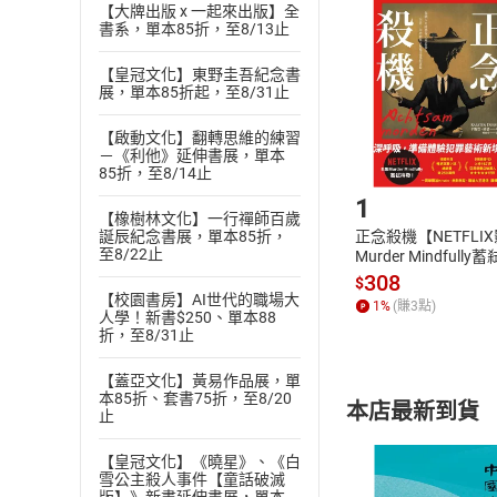
挑選
商
【大牌出版 x 一起來出版】全
退貨方式：您
書系，單本85折，至8/13止
Choose
貨」，本店鋪
【皇冠文化】東野圭吾紀念書
請注意，樂天
展，單本85折起，至8/31止
購書後，
【啟動文化】翻轉思維的練習
－《利他》延伸書展，單本
Step1
85折，至8/14止
1
【橡樹林文化】一行禪師百歲
誕辰紀念書展，單本85折，
正念殺機【NETFLI
至8/22止
Murder Mindfully
發】【電子書】
308
$
【校園書房】AI世代的職場大
1
%
(賺
3
點)
人學！新書$250、單本88
折，至8/31止
【蓋亞文化】黃易作品展，單
本85折、套書75折，至8/20
本店最新到貨
止
【皇冠文化】《曉星》、《白
雪公主殺人事件【童話破滅