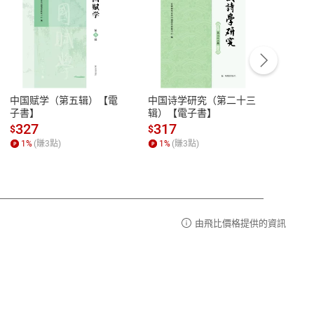
客服資訊
豫期
服務時間：週一到週五 10:00-12:00、
易解
13:00-17:00 (國定假日及例假日休息)
中国赋学（第五辑）【電
中国诗学研究（第二十三
中国
品性
客服電話：0080-1857077
子書】
辑）【電子書】
二十
請參
客服信箱：
聯絡店家
327
317
28
$
$
$
1
%
(賺
3
點)
1
%
(賺
3
點)
1
%
由飛比價格提供的資訊