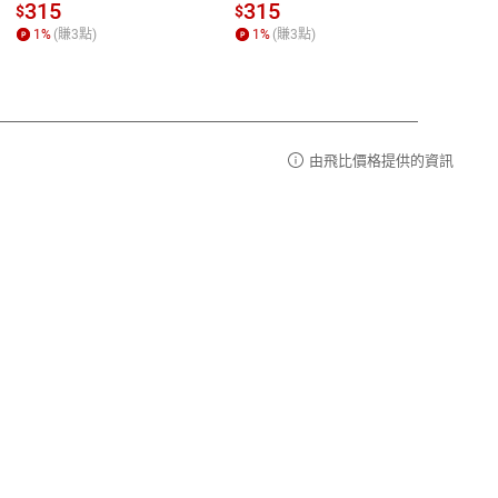
al) Sc
請參
客服信箱：
聯絡店家
315
315
13
$
$
$
r【電
1
%
(賺
3
點)
1
%
(賺
3
點)
1
%
由飛比價格提供的資訊