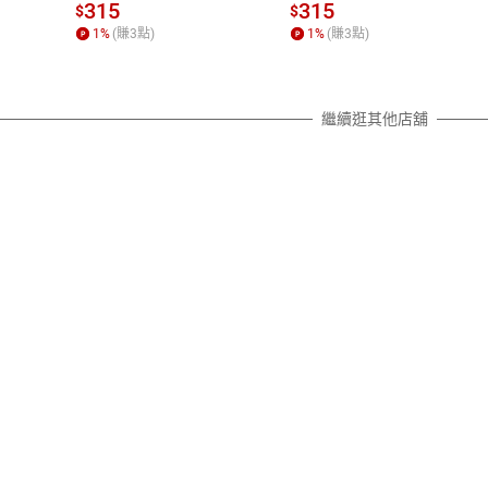
質各有不同規定。詳細退換貨說明
315
315
$
$
照各商品說明。
1
%
(賺
3
點)
1
%
(賺
3
點)
詳細說明
繼續逛其他店舖