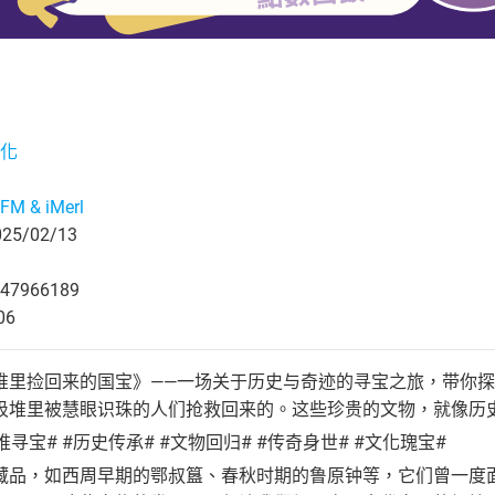
化
M & iMerl
5/02/13
47966189
06
堆里捡回来的国宝》——一场关于历史与奇迹的寻宝之旅，带你
圾堆里被慧眼识珠的人们抢救回来的。这些珍贵的文物，就像历
堆寻宝# #历史传承# #文物回归# #传奇身世# #文化瑰宝#
藏品，如西周早期的鄂叔簋、春秋时期的鲁原钟等，它们曾一度