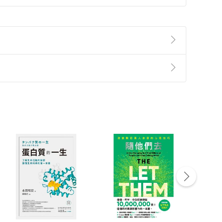
準則
第
2
條第
5
款之規定，「非以有形媒介提供之數位
，不適用消保法第
19
條第
1
項七日內無條件退貨之規
非以有形媒介提供之數位內容，消費者同意若訂購後
付款
方式
完成
訂單
中點選「瀏覽訂單明細」
>
「申請取消訂單
/
退
Payment
Complete
/退貨。
登入帳號，下載書籍後看書