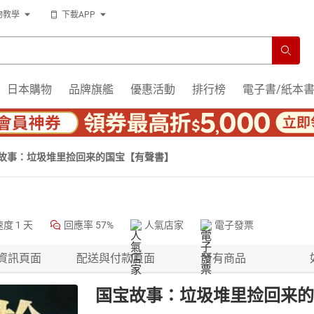
物教學
下載APP
日本購物
品牌旗艦
優惠活動
排行榜
電子書/紙本
故事：垃圾堆里捡回来的国宝【有聲書】
速度
1 天
回應率
57%
人氣店家
電子發票
資訊頁面
配送與付款頁面
所有商品
国宝故事：垃圾堆里捡回来的