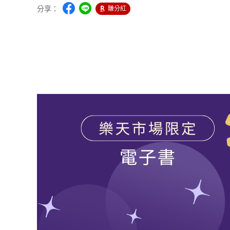
分享：
賺分紅