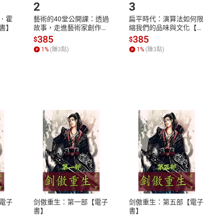
2
3
．霍
藝術的40堂公開課：透過
扁平時代：演算法如何限
書】
故事，走進藝術家創作現
縮我們的品味與文化【電
場，看藝術如何誕生、如
子書】
385
385
$
$
何形塑人類生活【電子
1
%
(賺
3
點)
1
%
(賺
3
點)
書】
式
退換貨規範
、LINE PAY、AFTEE
本店是否提供消費者保護法七日猶
之權利，遽消費者保護法及通訊交
電子
剑傲重生：第一部【電子
剑傲重生：第五部【電子
除權合理例外情事適用準則，依商
書】
書】