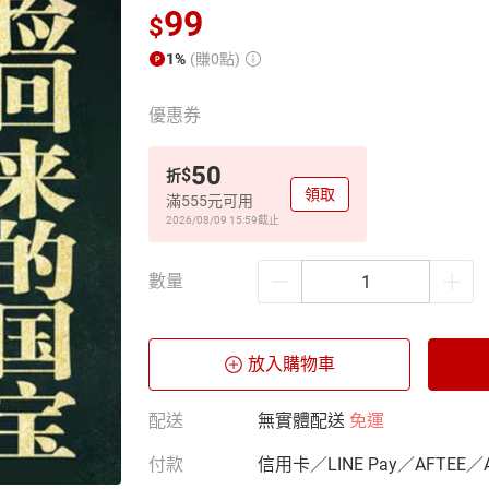
99
$
1%
(賺0點)
優惠券
50
$
折
領取
滿555元可用
2026/08/09 15:59
截止
數量
放入購物車
配送
無實體配送
免運
付款
信用卡／LINE Pay／AFTEE／