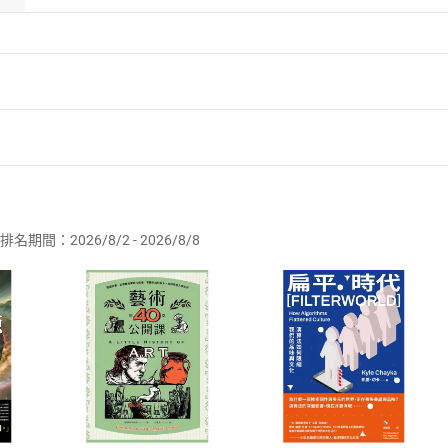
者保護法
第
19
條第
1
項後段
暨
通訊交易解除權合理例外情事適用
供即為完成之線上服務，經消費者事先同意始提供。」 之商品
排名期間：2026/8/2 - 2026/8/8
訂購本店鋪之商品即代表知悉本店鋪所銷售之商品為電子書，屬
取電子書，不得請求退貨退款。
品
放入
購物車
登入
帳號
欲取消訂單或辦理退貨時，請登入樂天市場，並於「我的訂單」
Shopping cart
Login
將依您的申請進行審核，待審核通過後將為您辦理退款事宜。
市場須以整筆訂單為單位進行取消/退貨，恕無法以單支商品取消
如何開始使用？
.選擇閱讀載具
Step2.