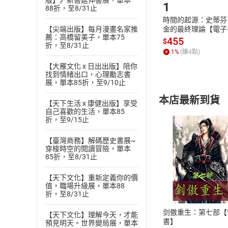
版】》新書延伸書展，單本
1
88折，至8/31止
時間的起源：史蒂芬
【尖端出版】每月漫畫名家推
金的最終理論【電子
薦：高橋留美子，單本75
455
$
折，至8/31止
1
%
(賺
4
點)
【大雁文化 x 日出出版】陪你
找到情緒出口，心理勵志書
展，單本85折，至9/10止
本店最新到貨
【天下生活 x 康健出版】享受
自己喜歡的生活，單本85
折，至9/15止
【臺灣商務】解碼歷史書展~
穿梭時空的閱讀冒險，單本
85折，至8/31止
付款方
【天下文化】重新定義你的價
值，職場升級展，單本88
ATM轉帳、信用卡
折，至8/31止
剑傲重生：第七部【
【天下文化】理解今天，才能
書】
預見明天。世界變局展，單本