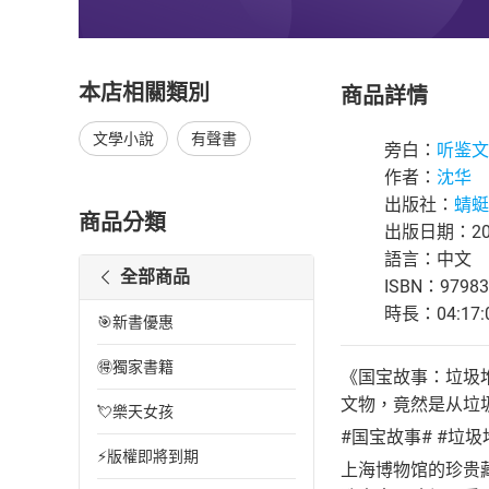
本店相關類別
商品詳情
文學小說
有聲書
旁白：
听鉴文
作者：
沈华
出版社：
蜻蜓F
商品分類
出版日期：202
語言：中文
全部商品
ISBN：97983
時長：04:17:
🎯新書優惠
🉐獨家書籍
《国宝故事：垃圾
文物，竟然是从垃
💘樂天女孩
#国宝故事# #垃圾
⚡版權即將到期
上海博物馆的珍贵