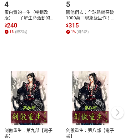
4
5
6
蛋白質的一生（暢銷改
隨他們去：全球熱銷突破
理當
版）──了解生命活動的
1000萬冊現象級巨作！
快樂
秘密，讀懂生命科學的第
改變千萬人命運的心理技
理解
240
315
30
$
$
$
一本書【電子書】
巧【附放下執念明信片
慮、
1
%
(賺
2
點)
1
%
(賺
3
點)
1
%
圖】【電子書】
書】
客服資訊
豫期
服務時間：週一到週五 10:00-12:00、
易解
13:00-17:00 (國定假日及例假日休息)
剑傲重生：第九部【電子
剑傲重生：第八部【電子
潜水史
品性
客服電話：0080-1857077
書】
書】
andari