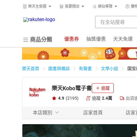
樂天生態圈
我要開店
網站導覽
購
優惠券
抽獎優惠
天天免運
商品分類
国宝
樂天首頁
圖書與雜誌
有聲書
文學小說
樂天Kobo電子書
追蹤
4.9
(2195)
追蹤
2.4萬
出貨
本店類別
店家首頁
店家