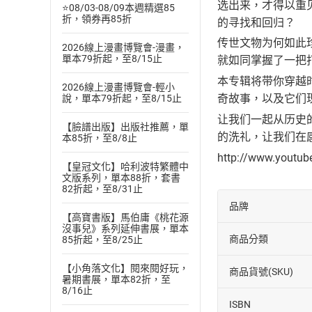
选出来，才得以重
⭐08/03-08/09本週精選85
折，領券再85折
的寻找和回归？
传世文物为何如此
2026線上漫畫博覽會-漫畫，
單本79折起，至8/15止
就如同掌握了一把
本专辑将带你穿越
2026線上漫畫博覽會-輕小
奇故事，以及它们
說，單本79折起，至8/15止
让我们一起从历史
【臉譜出版】出版社推薦，單
的洗礼，让我们在
本85折，至8/8止
http://www.youtu
【皇冠文化】哈利波特繁體中
文版系列，單本88折，套書
82折起，至8/31止
品牌
【高寶書版】馬伯庸《桃花源
沒事兒》系列延伸書展，單本
商品分類
85折起，至8/25止
【小角落文化】閱來閱好玩，
商品貨號(SKU)
暑期書展，單本82折，至
8/16止
ISBN