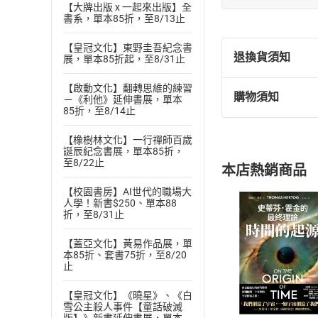
【大牌出版 x 一起來出版】全
書系，單本85折，至8/13止
【皇冠文化】東野圭吾紀念書
退換貨須知
展，單本85折起，至8/31止
【啟動文化】翻轉思維的練習
購物須知
－《利他》延伸書展，單本
退換貨規定：
85折，至8/14止
(
一
)
依
消費
內容或一經提
【橡樹林文化】一行禪師百歲
誕辰紀念書展，單本85折，
購書須知
定。
至8/22止
本店熱銷商品
(
二
)
消費者
且已下載
/
存
【校園書房】AI世代的職場大
挑選
商
人學！新書$250、單本88
退貨方式：您
折，至8/31止
Choose
貨」，本店鋪
【蓋亞文化】黃易作品展，單
請注意，樂天
本85折、套書75折，至8/20
購書後，
止
【皇冠文化】《曉星》、《白
Step1
雪公主殺人事件【童話破滅