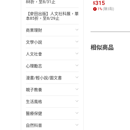
315
88折，至8/31止
$
1
%
(賺
3
點)
【麥田出版】人文社科展，單
本85折，至8/29止
商業理財
文學小說
投資理財
相似商品
人文社會
經濟/趨勢
歐美文學
心理勵志
財務/金融
日本文學
國際關係
漫畫/輕小說/圖文書
管理/領導
韓國文學
政治
心靈成長/情緒
親子教養
職場工作術
華文文學
社會科學
人際關係
輕小說
生活風格
成功法
經典文學
台灣/中國歷史
兩性關係
奇幻/科幻
教育現場
醫療保健
行銷/廣告
成長/家庭生活小說
日/韓歷史
心理學
愛情故事
兒童文學/故事
飲食/食譜
自然科普
傳記
懸疑/推理小說
其他歷史/史學
職場/社會寫實
兒童科普/學習
健身/美顏
健康/養生