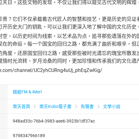
见天日。这些文物的发现，不仅让我们得以窥见古代文明的辉煌
珍贵？它们不仅承载着古代匠人的智慧和技艺，更是历史的见证
打开历史大门的钥匙，可以让我们更深入地了解中国的文化历史
时空，以历史时间为线索，以艺术品为点，追寻那些遗落在外的
现在的命运。每一个国宝的回归之路，都充满了曲折和艰辛，但
的角度，还原国宝回归之路，感受那些被时光遗忘的瑰宝所散发
感悟时光流转、岁月沧桑的同时，更加珍惜和传承我们的文化遗
be.com/channel/UC2yhCURng4uUj_phEqZwKig/
蜻蜓FM & iMerl
樂天首頁
樂天Kobo電子書
有聲書
文學小說
948ad33c-76b4-3983-aee6-3923b1df37ac
9798347966189