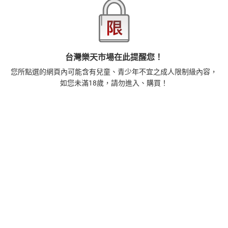
正念殺機【NETFLIX影集Murder Mindfully蓄弒待發】
【電子書】
308
$
1
%
(賺
3
點)
2
台灣樂天市場在此提醒您！
時間的起源：史蒂芬．霍金的最終理論【電子書】
455
您所點選的網頁內可能含有兒童、青少年不宜之成人限制級內容，
$
如您未滿18歲，請勿進入、購買！
1
%
(賺
4
點)
3
藝術的40堂公開課：透過故事，走進藝術家創作現場，
看藝術如何誕生、如何形塑人類生活【電子書】
385
$
1
%
(賺
3
點)
4
扁平時代：演算法如何限縮我們的品味與文化【電子
書】
385
$
1
%
(賺
3
點)
5