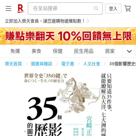
登入
立即加入樂天會員，讓您邊購物邊賺點數！
購物網分類
免運
美食
保健
民生用品
居家
3C
樂天首頁
圖書與雜誌
電子書
人文社會
35個影響歷
天天免運
美食蛋糕
養生保健
民生用品
居家生活
3C家電
運動休閒
親子玩具
女裝
男裝
化妝保養
情趣用品