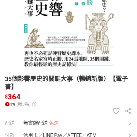
日本購物
電子/紙本書
HOT
35個影響歷史的關鍵大事（暢銷新版）【電子
書】
364
$
1%
(賺3點)
配送
無實體配送
免運
付款
信用卡／LINE Pay／AFTEE／ATM