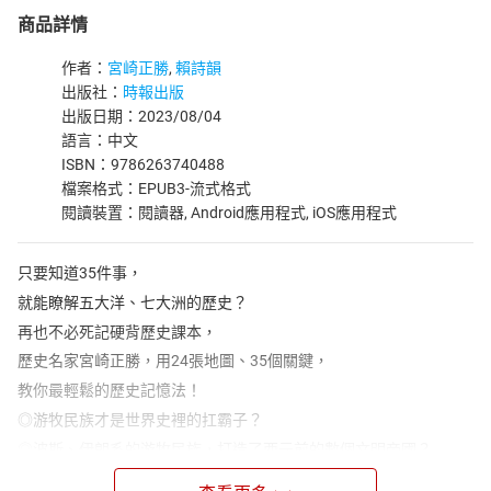
商品詳情
作者：
宮崎正勝
,
賴詩韻
出版社：
時報出版
出版日期：2023/08/04
語言：中文
ISBN：9786263740488
檔案格式：EPUB3-流式格式
閱讀裝置：閱讀器, Android應用程式, iOS應用程式
只要知道35件事，
就能瞭解五大洋、七大洲的歷史？
再也不必死記硬背歷史課本，
歷史名家宮崎正勝，用24張地圖、35個關鍵，
教你最輕鬆的歷史記憶法！
◎游牧民族才是世界史裡的扛霸子？
◎波斯、伊朗系的游牧民族，打造了西元前的數個文明帝國？
◎蒙古人鐵騎不只打下橫跨歐亞的帝國，還催生了文藝復興？