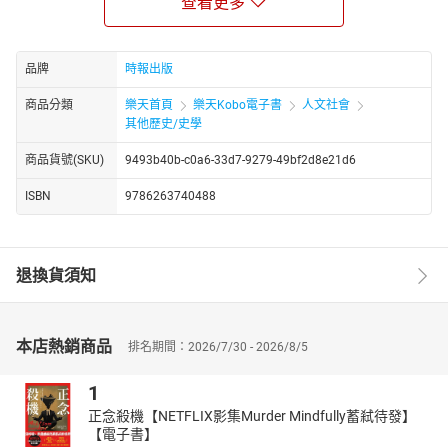
查看更多
宮崎正勝發現，中國史、西洋史都忽略了游牧民族的重要性，沒有
游牧民族，世界史將全面改寫！
◎中東為何總在打來打去？
品牌
時報出版
◎非洲政治為何動盪不安？
商品分類
樂天首頁
樂天Kobo電子書
人文社會
◎大航海時代為何是世界史的分水嶺？
其他歷史/史學
「資本主義」、「民族國家」的形成主導了今日世界局勢，了解兩
商品貨號(SKU)
9493b40b-c0a6-33d7-9279-49bf2d8e21d6
者的成因與影響，就能培養預測世界未來走向的能力。
◎統治伊斯蘭世界的是阿拉伯人、土耳其人、波斯人，還是其他？
ISBN
9786263740488
◎誰滅了羅馬帝國？羅馬帝國、東羅馬帝國、神聖羅馬帝國到底有
何不同？
◎印度文明、兩河流域誰先誰後？同樣都是河流文明，兩者差異又
退換貨須知
在哪？
如果你還在為這些細節頭痛，對世界史望之卻步，這本書能打破過
往的刻板印象。歷史專家宮崎正勝認為，世界再龐大，人種、宗
本店熱銷商品
排名期間：2026/7/30 - 2026/8/5
教、朝代更迭再複雜，24張地圖、35個關鍵，就能擺脫背誦死記的
痛苦，融會貫通一萬年的歷史長河！
1
本書特色
正念殺機【NETFLIX影集Murder Mindfully蓄弒待發】
【電子書】
開頭12張大圖表，統整世界史不同時期的情勢。各章依主題