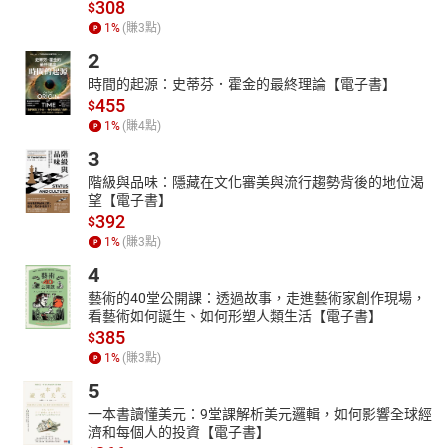
308
$
搭配地圖，讓讀者輕鬆理解該時期歷史事件發生的地理位
1
%
(賺
3
點)
置。
各章附有「重點名詞解釋」，說明應該具備的歷史知識；
2
「解讀歷史」則著重說明歷史事件的意義，並從現代的觀點
時間的起源：史蒂芬．霍金的最終理論【電子書】
來解讀歷史。
455
$
3.「35個歷史關鍵」是以簡潔的內容，定位該歷史事件在世界史上
1
%
(賺
4
點)
的影響。
3
階級與品味：隱藏在文化審美與流行趨勢背後的地位渴
望【電子書】
392
$
1
%
(賺
3
點)
4
藝術的40堂公開課：透過故事，走進藝術家創作現場，
看藝術如何誕生、如何形塑人類生活【電子書】
385
$
1
%
(賺
3
點)
5
一本書讀懂美元：9堂課解析美元邏輯，如何影響全球經
濟和每個人的投資【電子書】