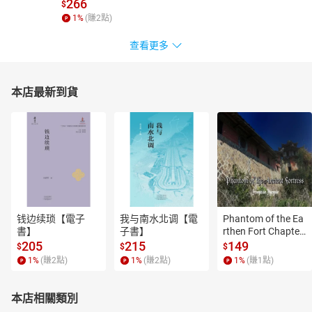
266
$
1
%
(賺
2
點)
查看更多
本店最新到貨
钱边续琐【電子
我与南水北调【電
Phantom of the Ea
書】
子書】
rthen Fort Chapter
 4【有聲書】
205
215
149
$
$
$
1
%
(賺
2
點)
1
%
(賺
2
點)
1
%
(賺
1
點)
本店相關類別