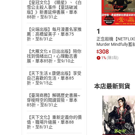
購書後，
【皇冠文化】《曉星》、《白
雪公主殺人事件【童話破滅
版】》新書延伸書展，單本
88折，至8/31止
Step1
【尖端出版】每月漫畫名家推
1
薦：高橋留美子，單本75
折，至8/31止
正念殺機【NETFLI
Murder Mindfully
發】【電子書】
308
【大雁文化 x 日出出版】陪你
$
找到情緒出口，心理勵志書
1
%
(賺
3
點)
展，單本85折，至9/10止
【天下生活 x 康健出版】享受
自己喜歡的生活，單本85
折，至9/15止
本店最新到貨
【臺灣商務】解碼歷史書展~
穿梭時空的閱讀冒險，單本
85折，至8/31止
【天下文化】重新定義你的價
值，職場升級展，單本88
折，至8/31止
付款方