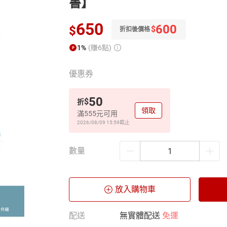
書】
650
600
$
$
折扣後價格
1%
(賺6點)
優惠券
50
$
折
領取
滿555元可用
2026/08/09 15:59
截止
數量
放入購物車
配送
無實體配送
免運