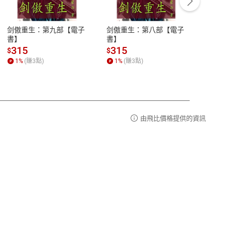
豫期
服務時間：週一到週五 10:00-12:00、
易解
13:00-17:00 (國定假日及例假日休息)
剑傲重生：第九部【電子
剑傲重生：第八部【電子
潜水史
品性
客服電話：0080-1857077
書】
書】
andari
al) Sc
請參
客服信箱：
聯絡店家
315
315
13
$
$
$
r【電
1
%
(賺
3
點)
1
%
(賺
3
點)
1
%
由飛比價格提供的資訊