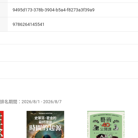
9495d173-378b-3904-b5a4-f8273a3f39a9
9786264145541
者保護法
第
19
條第
1
項後段
暨
通訊交易解除權合理例外情事適用
供即為完成之線上服務，經消費者事先同意始提供。」 之商品
排名期間：2026/8/1 - 2026/8/7
訂購本店鋪之商品即代表知悉本店鋪所銷售之商品為電子書，屬
取電子書，不得請求退貨退款。
品
放入
購物車
登入
帳號
欲取消訂單或辦理退貨時，請登入樂天市場，並於「我的訂單」
Shopping cart
Login
將依您的申請進行審核，待審核通過後將為您辦理退款事宜。
市場須以整筆訂單為單位進行取消/退貨，恕無法以單支商品取消