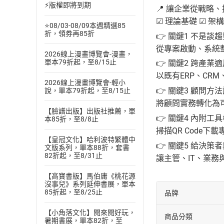
⚡版權即將到期
📍 讓企業從戰
☑ 理論基礎 ☑ 架
⭐08/03-08/09本週精選85
折，領券再85折
👉 關鍵1 不是
從專案啟動、系統
2026線上漫畫博覽會-漫畫，
單本79折起，至8/15止
👉 關鍵2 跨產
以既有ERP、CR
2026線上漫畫博覽會-輕小
👉 關鍵3 顧問
說，單本79折起，至8/15止
將顧問實務轉化為
【臉譜出版】出版社推薦，單
👉 關鍵4 內附
本85折，至8/8止
掃描QR Code
【皇冠文化】哈利波特繁體中
👉 關鍵5 給決
文版系列，單本88折，套書
82折起，至8/31止
讓主管、IT、業務
【高寶書版】馬伯庸《桃花源
沒事兒》系列延伸書展，單本
85折起，至8/25止
品牌
【小角落文化】閱來閱好玩，
商品分類
暑期書展，單本82折，至