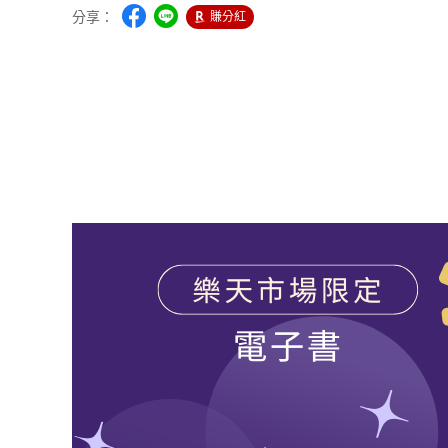
分享：
賺分紅