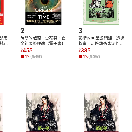
如何開始使用？
.選擇閱讀載具
Step2.
2
3
X影集
時間的起源：史蒂芬．霍
藝術的40堂公開課：透過
蓄弒待
金的最終理論【電子書】
故事，走進藝術家創作現
場，看藝術如何誕生、如
455
385
$
$
何形塑人類生活【電子
1
%
(賺
4
點)
1
%
(賺
3
點)
書】
式
退換貨規範