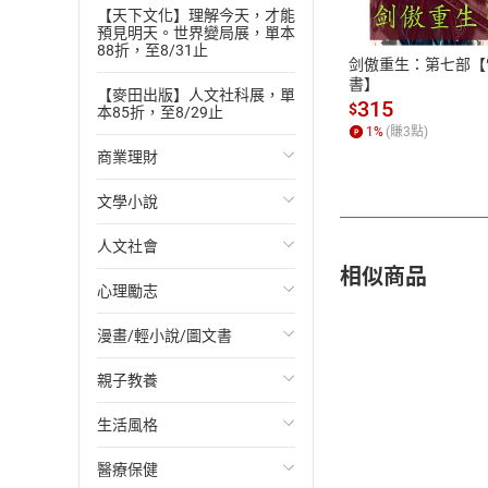
【天下文化】理解今天，才能
ATM轉帳、信用卡
預見明天。世界變局展，單本
88折，至8/31止
剑傲重生：第七部【
書】
【麥田出版】人文社科展，單
315
$
本85折，至8/29止
1
%
(賺
3
點)
商業理財
文學小說
投資理財
人文社會
經濟/趨勢
歐美文學
相似商品
心理勵志
財務/金融
日本文學
國際關係
漫畫/輕小說/圖文書
管理/領導
韓國文學
政治
心靈成長/情緒
親子教養
職場工作術
華文文學
社會科學
人際關係
輕小說
生活風格
成功法
經典文學
台灣/中國歷史
兩性關係
奇幻/科幻
教育現場
醫療保健
行銷/廣告
成長/家庭生活小說
日/韓歷史
心理學
愛情故事
兒童文學/故事
飲食/食譜