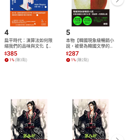
登入帳號，下載書籍後看書
4
5
6
扁平時代：演算法如何限
本物【韓國現象級暢銷小
蛋白
縮我們的品味與文化【電
說，被譽為韓國文學的未
版）─
子書】
來】【電子書】
秘密
385
287
24
$
$
$
一本
1
%
(賺
3
點)
1
%
(賺
2
點)
1
%
客服資訊