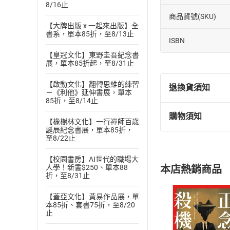
8/16止
商品貨號(SKU)
【大牌出版 x 一起來出版】全
書系，單本85折，至8/13止
ISBN
【皇冠文化】東野圭吾紀念書
展，單本85折起，至8/31止
【啟動文化】翻轉思維的練習
退換貨須知
－《利他》延伸書展，單本
85折，至8/14止
購物須知
退換貨規定：
【橡樹林文化】一行禪師百歲
誕辰紀念書展，單本85折，
(
一
)
依
消費
至8/22止
內容或一經提
購書須知
定。
【校園書房】AI世代的職場大
本店熱銷商品
人學！新書$250、單本88
(
二
)
消費者
折，至8/31止
且已下載
/
存
挑選
商
【蓋亞文化】黃易作品展，單
退貨方式：您
Choose
本85折、套書75折，至8/20
貨」，本店鋪
止
請注意，樂天