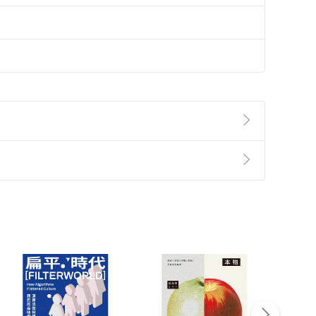
準則
第
2
條第
5
款之規定，「非以有形媒介提供之數位
，不適用消保法第
19
條第
1
項七日內無條件退貨之規
非以有形媒介提供之數位內容，消費者同意若訂購後
付款
方式
完成
訂單
中點選「瀏覽訂單明細」
>
「申請取消訂單
/
退
Payment
Complete
/退貨。