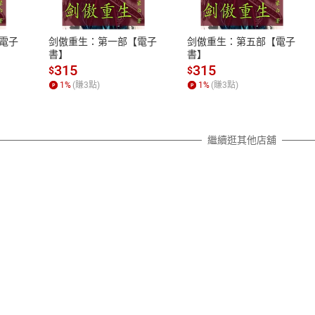
、LINE PAY、AFTEE
本店是否提供消費者保護法七日猶
之權利，遽消費者保護法及通訊交
電子
剑傲重生：第一部【電子
剑傲重生：第五部【電子
除權合理例外情事適用準則，依商
書】
書】
質各有不同規定。詳細退換貨說明
315
315
$
$
照各商品說明。
1
%
(賺
3
點)
1
%
(賺
3
點)
詳細說明
繼續逛其他店舖