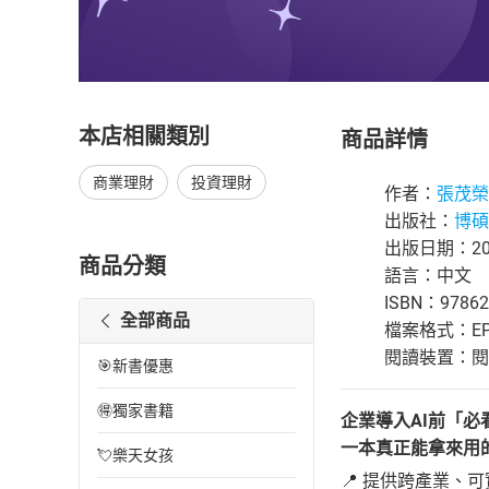
本店相關類別
商品詳情
商業理財
投資理財
作者：
張茂榮(
出版社：
博碩
出版日期：202
商品分類
語言：中文
ISBN：97862
全部商品
檔案格式：EP
閱讀裝置：閱讀器
🎯新書優惠
🉐獨家書籍
企業導入AI前「必
一本真正能拿來用的
💘樂天女孩
📍 提供跨產業、