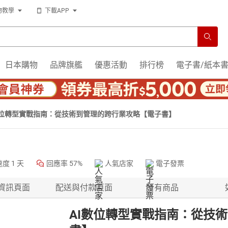
物教學
下載APP
日本購物
品牌旗艦
優惠活動
排行榜
電子書/紙本
數位轉型實戰指南：從技術到管理的跨行業攻略【電子書】
速度
1 天
回應率
57%
人氣店家
電子發票
資訊頁面
配送與付款頁面
所有商品
AI數位轉型實戰指南：從技