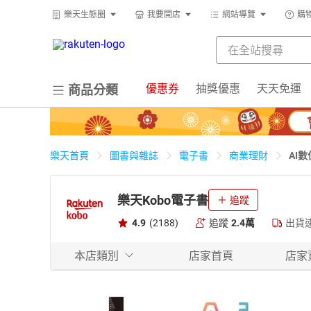
樂天生態圈
我要開店
網站導覽
購
優惠券
抽獎優惠
天天免運
商品分類
AI
樂天首頁
圖書與雜誌
電子書
商業理財
樂天Kobo電子書
追蹤
4.9
(2188)
追蹤
2.4萬
出貨
本店類別
店家首頁
店家