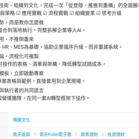
略、技術、組織到文化，完成一次「從登陸、推進到重構」的全面勝
構與策略 ☑ 應用實戰 ☑ 流程實戰 ☑ 組織變革 ☑ 思考升級
談趨勢，而是教你怎麼做
整合到落地執行，完整拆解企業導入AI。
業適用，不推倒重來
M、HR、MES為基礎，協助企業循序升級，而非重建系統。
方法論，流程化可複製
可操作的表格、清單與架構，降低轉型試錯成本。
工具模板，立即啟動專案
下載專案表格與範例，直接套用到企業現場。
策者與執行者的共同語言
與營運團隊，在同一套AI轉型框架下協作。
博碩文化
樂天首頁
樂天Kobo電子書
商業理財
投資理財