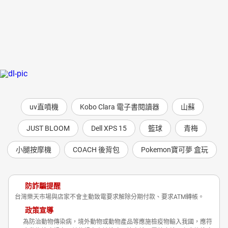
uv直噴機
Kobo Clara 電子書閱讀器
山蘇
JUST BLOOM
Dell XPS 15
籃球
青梅
小腿按摩機
COACH 後背包
Pokemon寶可夢 盒玩
防詐騙提醒
台灣樂天市場與店家不會主動致電要求解除分期付款、要求ATM轉帳。
政策宣導
為防治動物傳染病，境外動物或動物產品等應施檢疫物輸入我國，應符