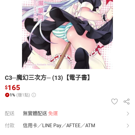
日本購物
電子/紙本書
HOT
C3─魔幻三次方─ (13)【電子書】
165
$
1%
(賺1點)
配送
無實體配送
免運
付款
信用卡／LINE Pay／AFTEE／ATM