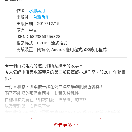
作者：
水瀨葉月
出版社：
台灣角川
出版日期：2017/12/15
語言：中文
ISBN：6829863256328
檔案格式：EPUB3-流式格式
閱讀裝置：閱讀器, Android應用程式, iOS應用程式
★一個由受詛咒的道具們所編織出的故事。
★人氣輕小說家水瀨葉月的第三部長篇輕小說作品，於2011年動畫
化。
一行人和恩．尹柔依一起在公共澡堂舉辦肌膚色饗宴！
喝了不能喝的那個東西後，此葉失控亂性！
白穗和春亮竟在「相親相愛汪喵樂園」約會!?
以及菲雅第一次看見下雪！
本集收錄了刊載在《電擊文庫MAGAZINE》的四則短篇及加筆新
作。
查看更多
新短篇中出現了格外變態的冒牌春亮？
在本篇中絕對看不到，