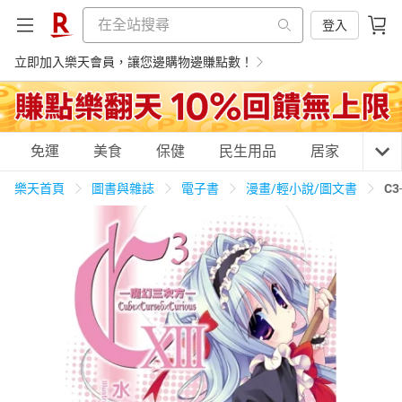
登入
立即加入樂天會員，讓您邊購物邊賺點數！
購物網分類
免運
美食
保健
民生用品
居家
3C
樂天首頁
圖書與雜誌
電子書
漫畫/輕小說/圖文書
C
天天免運
美食蛋糕
養生保健
民生用品
居家生活
3C家電
運動休閒
親子玩具
女裝
男裝
化妝保養
情趣用品