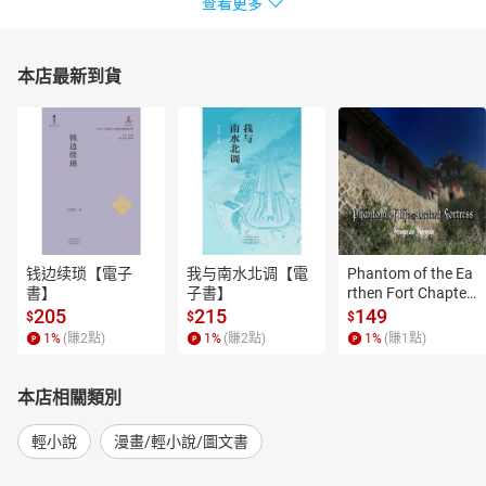
查看更多
本店最新到貨
钱边续琐【電子
我与南水北调【電
Phantom of the Ea
書】
子書】
rthen Fort Chapter
 4【有聲書】
205
215
149
$
$
$
1
%
(賺
2
點)
1
%
(賺
2
點)
1
%
(賺
1
點)
本店相關類別
輕小說
漫畫/輕小說/圖文書