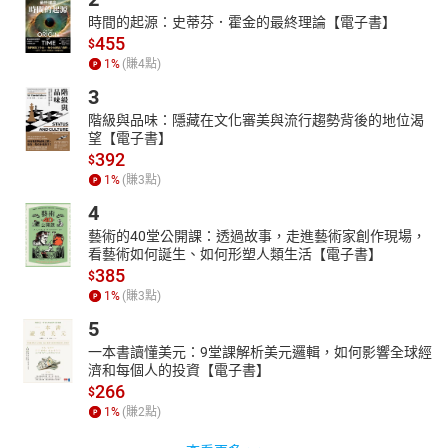
時間的起源：史蒂芬．霍金的最終理論【電子書】
455
$
1
%
(賺
4
點)
3
階級與品味：隱藏在文化審美與流行趨勢背後的地位渴
望【電子書】
392
$
1
%
(賺
3
點)
4
藝術的40堂公開課：透過故事，走進藝術家創作現場，
看藝術如何誕生、如何形塑人類生活【電子書】
385
$
1
%
(賺
3
點)
5
一本書讀懂美元：9堂課解析美元邏輯，如何影響全球經
濟和每個人的投資【電子書】
266
$
1
%
(賺
2
點)