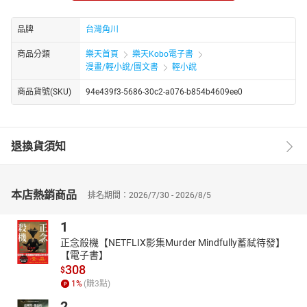
菲雅等人的日常生活有趣插曲都在這裡。
為各位獻上大份量的短篇集第二彈！
品牌
台灣角川
搞笑和無恥成分也比以往大幅加倍喔！
商品分類
樂天首頁
樂天Kobo電子書
漫畫/輕小說/圖文書
輕小說
商品貨號(SKU)
94e439f3-5686-30c2-a076-b854b4609ee0
退換貨須知
本店熱銷商品
排名期間：2026/7/30 - 2026/8/5
1
正念殺機【NETFLIX影集Murder Mindfully蓄弒待發】
【電子書】
308
$
1
%
(賺
3
點)
2