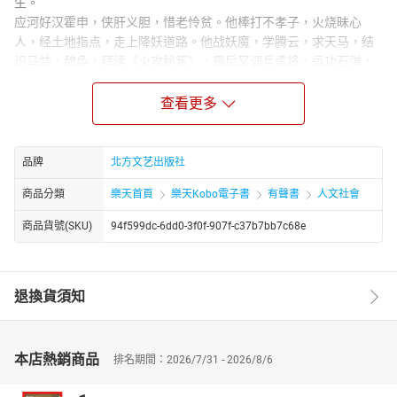
生。
应河好汉霍申，侠肝义胆，惜老怜贫。他棒打不孝子，火烧昧心
人，经土地指点，走上降妖道路。他战妖魔，学腾云，求天马，结
识马姑，魏奂，拜读《火攻秘笈》，最后又调兵遣将，运功石弹，
历尽艰难险阻，终于在正月十三这一天降除了妖魔，将其锁到薛
潭。除妖过程中，应河五老到处游说说书，动员百姓，传达部署。
查看更多
功成之后，正月十三到马街说书听书便成为一种习俗。
霍申等人除妖有功，玉帝命太白金星传旨进行加封。然而当老神仙
到得马街之时，已越千年。他看到了马街书会的盛况，顿时就如痴
品牌
北方文艺出版社
如醉喜上眉梢，竟然差点儿忘了传旨，以至于直到夜戏快唱完的时
商品分類
樂天首頁
樂天Kobo電子書
有聲書
人文社會
候才登台宣诏。
马街书会，不日将惊动玉帝携众仙前来……
商品貨號(SKU)
94f599dc-6dd0-3f0f-907f-c37b7bb7c68e
退換貨須知
本店熱銷商品
排名期間：2026/7/31 - 2026/8/6