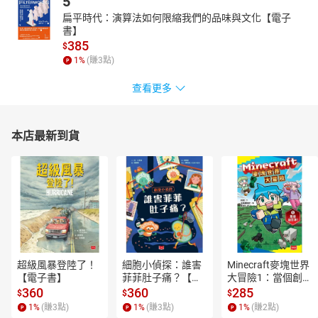
5
扁平時代：演算法如何限縮我們的品味與文化【電子
書】
385
$
1
%
(賺
3
點)
查看更多
本店最新到貨
超級風暴登陸了！
細胞小偵探：誰害
Minecraft麥塊世界
【電子書】
菲菲肚子痛？【電
大冒險1：當個創世
子書】
神！【電子書】
360
360
285
$
$
$
1
%
(賺
3
點)
1
%
(賺
3
點)
1
%
(賺
2
點)