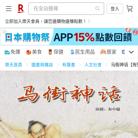
登入
立即加入樂天會員，讓您邊購物邊賺點數！
購物網分類
免運
美食
保健
民生用品
居家
3C
樂天首頁
圖書與雜誌
有聲書
人文社會
马街神话【有
天天免運
美食蛋糕
養生保健
民生用品
居家生活
3C家電
運動休閒
親子玩具
女裝
男裝
化妝保養
情趣用品