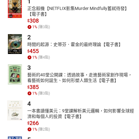
1
正念殺機【NETFLIX影集Murder Mindfully蓄弒待發】
【電子書】
308
$
1
%
(賺
3
點)
2
時間的起源：史蒂芬．霍金的最終理論【電子書】
455
$
1
%
(賺
4
點)
3
藝術的40堂公開課：透過故事，走進藝術家創作現場，
看藝術如何誕生、如何形塑人類生活【電子書】
385
$
1
%
(賺
3
點)
4
一本書讀懂美元：9堂課解析美元邏輯，如何影響全球經
濟和每個人的投資【電子書】
266
$
1
%
(賺
2
點)