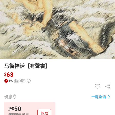
日本購物
電子/紙本書
HOT
马街神话【有聲書】
63
$
1%
(賺0點)
優惠券
一鍵全領
50
$
折
領取
滿555元可用