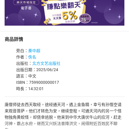
商品詳情
旁白：
秦中超
作者：
佚名
出版社：
北方文艺出版社
出版日期：2025/06/24
語言：中文
ISBN：7599000000017
時長：14:32:01
唐僧师徒去西天取经，途经通天河，遇上金鱼精，幸亏有孙悟空请
来观音菩萨，他们才转危为安，继续登程。可通天河内的另一个怪
物独角黄蛟怪，却侥幸逃脱。他来到中华大唐伏牛山的应河，赶走
河神，霸占水府，继而又兴妖法普降洪灾，闹得附近百姓民不聊