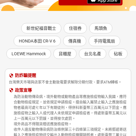
新世紀福音戰士
住宿券
馬頭魚
HONDA本田 CR-V 6
傳真機
手持電風扇
LOEWE Hammock
貨櫃屋
台北名產
砧板
防詐騙提醒
台灣樂天市場與店家不會主動致電要求解除分期付款、要求ATM轉帳。
政策宣導
為防治動物傳染病，境外動物或動物產品等應施檢疫物輸入我國，應符
合動物檢疫規定，並依規定申請檢疫。擅自輸入屬禁止輸入之應施檢疫
物者最高可處七年以下有期徒刑，得併科新臺幣三百萬元以下罰金。應
施檢疫物之輸入人或代理人未依規定申請檢疫者，得處新臺幣五萬元以
上一百萬元以下罰鍰，並得按次處罰。
境外商品不得隨貨贈送應施檢疫物。
收件人違反動物傳染病防治條例第三十四條第三項規定，未將郵遞寄送
輸入之應施檢疫物送交輸出入動物檢疫機關銷燬者，處新臺幣三萬元以