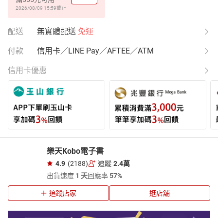
2026/08/09 15:59
截止
配送
無實體配送
免運
付款
信用卡／LINE Pay／AFTEE／ATM
信用卡優惠
樂天Kobo電子書
4.9
(2188)
追蹤
2.4萬
出貨速度
1 天
回應率
57%
追蹤店家
逛店舖