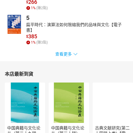
266
看、走迷宮、心智圖、5W1H、曼陀羅思考法等，訓練孩子認知理
$
1
%
(賺
2
點)
解、分析評估、解決問題等能力，是家長與教師最佳的補充教材，
以及12年國教新課綱最佳延伸學習！
5
「知識補給站」設計者
扁平時代：演算法如何限縮我們的品味與文化【電子
書】
葛琦霞／悅讀學堂執行長
385
$
邱怜惠／臺北市博愛國小教師
1
%
(賺
3
點)
李欣蓉／基隆市中正國小校長
查看更多
張碧珊／臺北市關渡國小教師
張馨方／臺北市成德國小教師
陳佳慧／桃園市大忠國小教師
本店最新到貨
陳儀娉／新北市昌平國小教師
傅宓慧／桃園市龍星國小教師
廖姿婷／雲林縣中山國小教師
鄭潓妏／基隆市深美國小教師
顧翠琴／資深閱讀推廣講師
作（編）者簡介
陳衛平
中国典籍与文化论
中国典籍与文化论
古典文献研究(第二