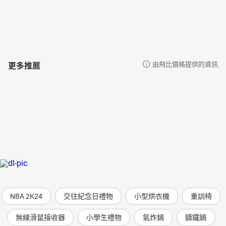
霧社怒火
推動自治運動的先鋒
替臺灣看病的醫生
雨夜花
臺灣牧童──黃土水
更多推薦
由飛比價格提供的資訊
油彩的化身──陳澄波
作者序
為什麼要編《說給兒童的臺灣歷史》？
「魔鏡公公，臺灣以前真的有很多梅花鹿嗎？」
「是啊！三百多年前，到處可以看得到滿山遍野的梅花鹿！」
「那為什麼現在只能在動物園才看得到？」
「唉！當時的荷蘭人為了賺錢，大量捕殺梅花鹿，使得梅花鹿的數
量急遽減少……」
「喔！他們真可惡，應該有人把他們趕走才對。」
「嗯！後來倒是真的有人把荷蘭人給趕走了。」
「是誰啊？」
NBA 2K24
交往紀念日禮物
小型烘衣機
重訓椅
「就是大家都知道的鄭成功啊……」
無線滑鼠接收器
小學生禮物
氣炸鍋
鑄鐵鍋
「魔鏡公公，臺灣是什麼時候開始有火車的？」