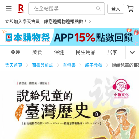
登入
立即加入樂天會員，讓您邊購物邊賺點數！
購物網分類
免運
美食
保健
民生用品
居家
3C
樂天首頁
圖書與雜誌
有聲書
親子教養
說給兒童的臺灣
天天免運
美食蛋糕
養生保健
民生用品
居家生活
3C家電
運動休閒
親子玩具
女裝
男裝
化妝保養
情趣用品