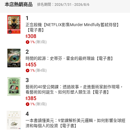
臺灣、歷史、有聲故事、從古看今、歷史大事年表、國際觀、中國
本店熱銷商品
排名期間：2026/7/31 - 2026/8/6
【本書資料】
有聲書
1
適讀年齡：4～6歲親子共讀；7歲以上自己聆聽
正念殺機【NETFLIX影集Murder Mindfully蓄弒待發】
【電子書】
【本書特色】
308
$
1****小故事，大道理
1
%
(賺
3
點)
本套書共有62則故事，精選影響臺灣歷史的人、事、物，主題
2
遍及生態、藝術、宗教、教育、產業、自治運動、交通建設等各個
時間的起源：史蒂芬．霍金的最終理論【電子書】
層面，說演小故事大道理。
455
$
2****親子討論促思考
1
%
(賺
4
點)
每一篇故事皆附「從古看今」賞析，引導親子共讀與討論，藉
3
由閱讀過去，思考現在，創造未來。
藝術的40堂公開課：透過故事，走進藝術家創作現場，
3****從臺灣連結世界
看藝術如何誕生、如何形塑人類生活【電子書】
特別企畫｢註釋｣，深入淺出地解說臺灣史小知識；｢歷史年代
385
$
表｣，除了臺灣史年代表外，也對應中國大陸及世界的歷史事件，為
1
%
(賺
3
點)
孩子提供全方位的學習。
4
4****延伸學習樂無窮
一本書讀懂美元：9堂課解析美元邏輯，如何影響全球經
每冊書後特別設計「知識補給站」單元，利用互動遊戲如連連
濟和每個人的投資【電子書】