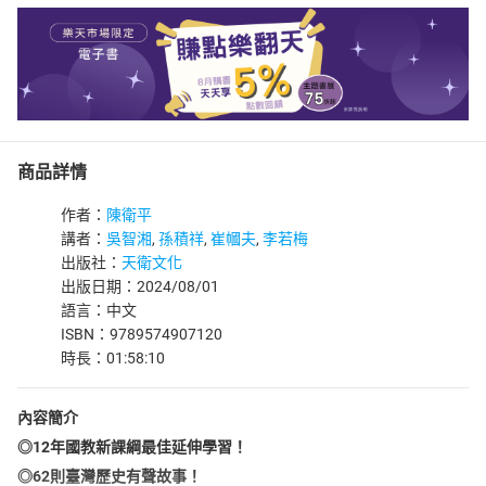
商品詳情
作者：
陳衛平
講者：
吳智湘
,
孫積祥
,
崔幗夫
,
李若梅
出版社：
天衛文化
出版日期：2024/08/01
語言：中文
ISBN：9789574907120
時長：01:58:10
內容簡介
◎12年國教新課綱最佳延伸學習！
◎62則臺灣歷史有聲故事！