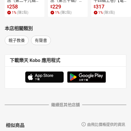
丛（第二十九辑）
丛（第三十辑）
十四辑上卷)【電子
政治大學哲學系畢業，輔仁大學哲學研究所碩士。於一九八六
【電子書】
【電子書】
書】
258
229
317
$
$
$
年成立天衛文化圖書股份有限公司，專門出版少年兒童圖書，現任
1
%
(賺
2
點)
1
%
(賺
2
點)
1
%
(賺
3
點)
天衛文化圖書股份有限公司及小魯文化事業股份有限公司發行人。
在臺灣眾多少兒讀物中，獨樹一幟，力求培養中文兒童讀物寫作、
編輯人才，為文化生態奠定必要基礎。自一九八七年，中國海峽兩
本店相關類別
岸開放交流以後，致力於兒童文學領域的對話與切磋。一九九○年曾
率臺灣兒童文學界訪問團赴北京、天津進行座談。一九九七年上榜
親子教養
有聲書
美國Who’s Who in the World名人錄。他發起並推廣「中、小學班級
讀書會」活動，以及「繪本閱讀與欣賞」觀念之普及運動，並參與
講評及討論。作品有《寫給兒童的中國歷史》(榮獲文化部優良讀物
下載樂天 Kobo 應用程式
推介、二○一五年中國大陸文津獎童書獎第一名)、《寫給兒童的世
界歷史》(榮獲文化部金鼎獎最佳兒童讀物)等。譯作有《群眾與權
力》、《國家的神話》、《世界電影史》、《羅素》、《科學的進
步與問題》等。
沙永玲
臺灣大學圖書館學系畢業，曾任聯合報編輯，並榮獲中國文藝
繼續逛其他店舖
協會翻譯獎。現任天衛文化及小魯文化執行長，編輯作品多獲肯
定。近年來專注於為小朋友精挑細選世界一流繪本。
有聲書目次
相似商品
由飛比價格提供的資訊
開場白