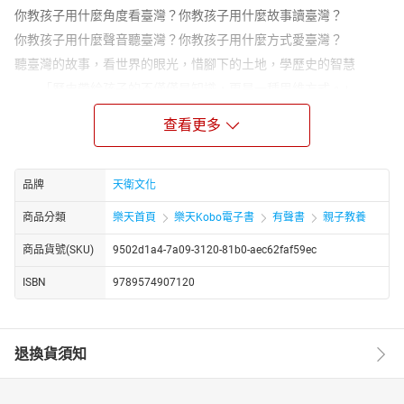
你教孩子用什麼角度看臺灣？你教孩子用什麼故事讀臺灣？
你教孩子用什麼聲音聽臺灣？你教孩子用什麼方式愛臺灣？
聽臺灣的故事，看世界的眼光，惜腳下的土地，學歷史的智慧
「歷史帶給孩子的不僅僅是知識，更是一種思維方式。」
本套書以淺顯易懂的圖文介紹，搭配翔實的史料，帶領孩子走
查看更多
進歷史舞台，從梅花鹿遍佈的遠古臺灣，到政經繁榮的新世紀，看
這些牽動著時代的人、事、物，如何說演臺灣的故事，同時拓展著
後人的路……。
品牌
天衛文化
第八冊：自治運動在臺灣（1920〜1956）——被遺忘的藝術家
（1920〜1947）
商品分類
樂天首頁
樂天Kobo電子書
有聲書
親子教養
你知道電影《賽德克‧巴萊》是在描述「霧社事件」嗎？
商品貨號(SKU)
9502d1a4-7a09-3120-81b0-aec62faf59ec
一改武力抗爭，林獻堂和蔣渭水如何把臺灣推上自治運動之路？
ISBN
9789574907120
畫家陳澄波與雕塑家黃土水又是怎麼運用藝術的力量表現臺灣精
神？
且隨著鄧雨賢的〈雨夜花〉，走進臺灣的美麗與哀愁……。
退換貨須知
【本書關鍵字】