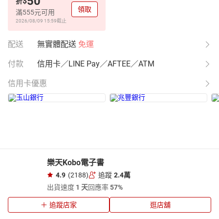
50
$
折
領取
滿555元可用
2026/08/09 15:59
截止
配送
無實體配送
免運
付款
信用卡／LINE Pay／AFTEE／ATM
信用卡優惠
樂天Kobo電子書
4.9
(2188)
追蹤
2.4萬
出貨速度
1 天
回應率
57%
追蹤店家
逛店舖