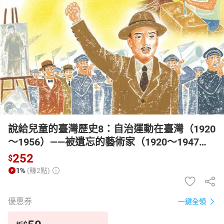
日本購物
電子/紙本書
HOT
說給兒童的臺灣歷史8：自治運動在臺灣（1920
〜1956）——被遺忘的藝術家（1920〜1947）
【有聲書】
252
$
1%
(賺2點)
優惠券
一鍵全領