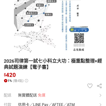
日本購物
電子/紙本書
HOT
2026司律第一試七小科立大功：極重點整理+經
典試題演練【電子書】
420
$
1%
(賺4點)
配送
無實體配送
免運
付款
信用卡／LINE Pay／AFTEE／ATM