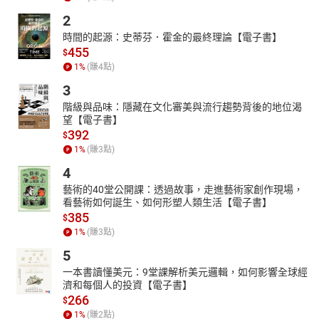
2
時間的起源：史蒂芬．霍金的最終理論【電子書】
455
$
1
%
(賺
4
點)
3
階級與品味：隱藏在文化審美與流行趨勢背後的地位渴
望【電子書】
392
$
1
%
(賺
3
點)
4
藝術的40堂公開課：透過故事，走進藝術家創作現場，
看藝術如何誕生、如何形塑人類生活【電子書】
385
$
1
%
(賺
3
點)
5
一本書讀懂美元：9堂課解析美元邏輯，如何影響全球經
濟和每個人的投資【電子書】
266
$
1
%
(賺
2
點)