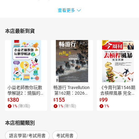
查看更多
本店最新到貨
小益老師教你玩數
畅游行 Travellution
《今周刊第1546期
學解謎2：燒腦的節
 第162期：2026年
 去槓桿風暴 完全拆
慶遊戲密碼【電子
8月号（中英雙語
解》【電子書】
380
155
99
$
$
$
書】
版）【電子書】
1
%
(賺
3
點)
1
%
(賺
1
點)
1
%
本店相關類別
語言學習/考試用書
考試用書