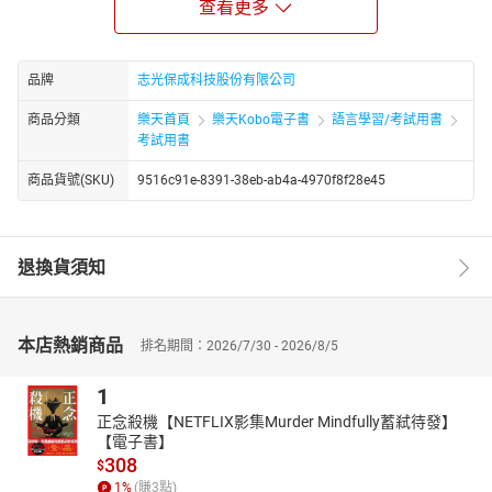
2.攻略秘笈：
查看更多
以攻略秘笈的方式，用最短的時間，獲得最大的投資報酬率，讓考
試能夠輕鬆過關。
適用對象
品牌
志光保成科技股份有限公司
欲報考司法官、律師之考生
商品分類
樂天首頁
樂天Kobo電子書
語言學習/考試用書
改版差異
考試用書
1.新增114年司律一試最新試題暨解析
2.文字修正
商品貨號(SKU)
9516c91e-8391-38eb-ab4a-4970f8f28e45
4.封面增加QRC收錄107-110年前之解題
使用功效
1.短時間掌握司律一試七小科命題重點。
退換貨須知
2.透過考題分布圖、重點整理、解題分析，讓你知道重點在哪、順
利拿分。
3.以攻略秘笈的方式，用最短的時間，獲得最大的投資報酬率，讓
考試能夠輕鬆過關。
本店熱銷商品
排名期間：2026/7/30 - 2026/8/5
1
正念殺機【NETFLIX影集Murder Mindfully蓄弒待發】
【電子書】
308
$
1
%
(賺
3
點)