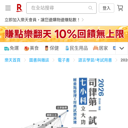
登入
立即加入樂天會員，讓您邊購物邊賺點數！
購物網分類
免運
美食
保健
民生用品
居家
3C
樂天首頁
圖書與雜誌
電子書
語言學習/考試用書
2
天天免運
美食蛋糕
養生保健
民生用品
居家生活
3C家電
運動休閒
親子玩具
女裝
男裝
化妝保養
情趣用品