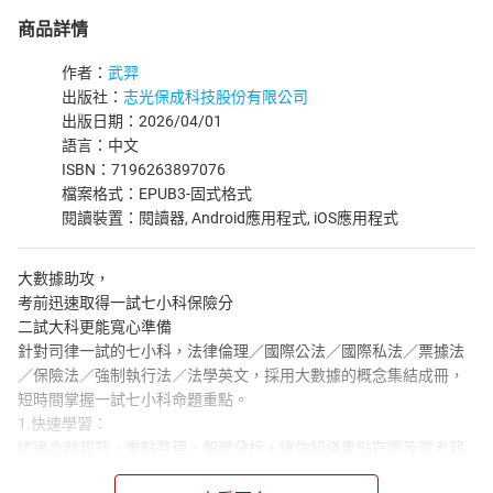
商品詳情
作者：
武羿
出版社：
志光保成科技股份有限公司
出版日期：2026/04/01
語言：中文
ISBN：7196263897076
檔案格式：EPUB3-固式格式
閱讀裝置：閱讀器, Android應用程式, iOS應用程式
大數據助攻，
考前迅速取得一試七小科保險分
二試大科更能寬心準備
針對司律一試的七小科，法律倫理／國際公法／國際私法／票據法
／保險法／強制執行法／法學英文，採用大數據的概念集結成冊，
短時間掌握一試七小科命題重點。
1.快速學習：
透過命題趨勢、重點整理、解題分析，讓你知道重點在哪及常考範
圍，並得以合理分配時間在這些科目的準備與複習上，順利拿分。