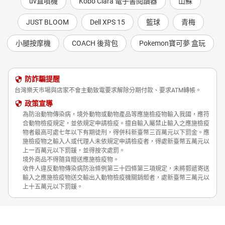
uv直噴機
Kobo Clara 電子書閱讀器
山蘇
JUST BLOOM
Dell XPS 15
籃球
青梅
小腿按摩機
COACH 後背包
Pokemon寶可夢 盒玩
防詐騙提醒
台灣樂天市場與店家不會主動致電要求解除分期付款、要求ATM轉帳。
政策宣導
為防治動物傳染病，境外動物或動物產品等應施檢疫物輸入我國，應符
合動物檢疫規定，並依規定申請檢疫。擅自輸入屬禁止輸入之應施檢疫
物者最高可處七年以下有期徒刑，得併科新臺幣三百萬元以下罰金。應
施檢疫物之輸入人或代理人未依規定申請檢疫者，得處新臺幣五萬元以
上一百萬元以下罰鍰，並得按次處罰。
境外商品不得隨貨贈送應施檢疫物。
收件人違反動物傳染病防治條例第三十四條第三項規定，未將郵遞寄送
輸入之應施檢疫物送交輸出入動物檢疫機關銷燬者，處新臺幣三萬元以
上十五萬元以下罰鍰。