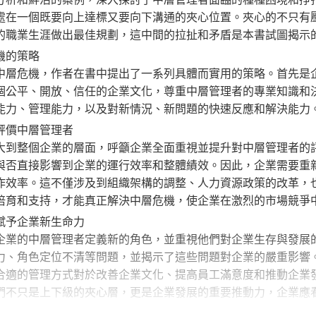
處在一個既要向上達標又要向下溝通的夾心位置。夾心的不只有
的職業生涯做出最佳規劃，這中間的拉扯和矛盾是本書試圖揭示
機的策略
危機，作者在書中提出了一系列具體而實用的策略。首先是企
個公平、開放、信任的企業文化，尊重中層管理者的專業知識和
能力、管理能力，以及對新情況、新問題的快速反應和解決能力
評價中層管理者
整個企業的層面，呼籲企業全面重視並提升對中層管理者的評
與否直接影響到企業的運行效率和整體績效。因此，企業需要重
作效率。這不僅涉及到組織架構的調整、人力資源政策的改革，
培育和支持，才能真正解決中層危機，使企業在激烈的市場競爭
賦予企業新生命力
的中層管理者定義新的角色，並重視他們對企業生存與發展的
力、角色定位不清等問題，並揭示了這些問題對企業的嚴重影響
合適的管理方式對於改善企業文化、提高員工滿意度和推動企業
們不只是上下級的夾心層，更是企業發展的重要推動力，企業應