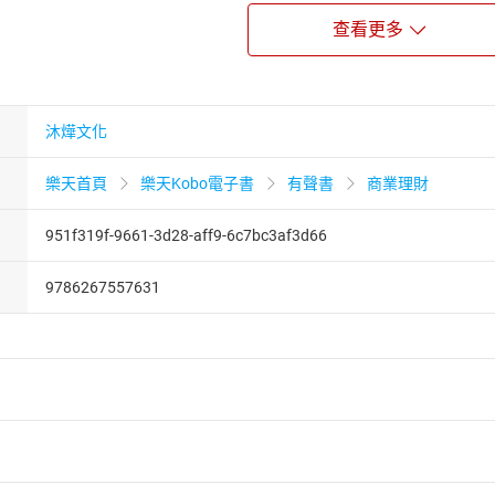
管理者量身打造的書籍，它旨在解答所有關於企業中層危機的問
查看更多
管理者還是企業的領導者，這本書都會給你帶來深刻的啟示和實
與人才培養有更深入的了解。
沐燁文化
樂天首頁
樂天Kobo電子書
有聲書
商業理財
951f319f-9661-3d28-aff9-6c7bc3af3d66
9786267557631
者保護法
第
19
條第
1
項後段
暨
通訊交易解除權合理例外情事適用