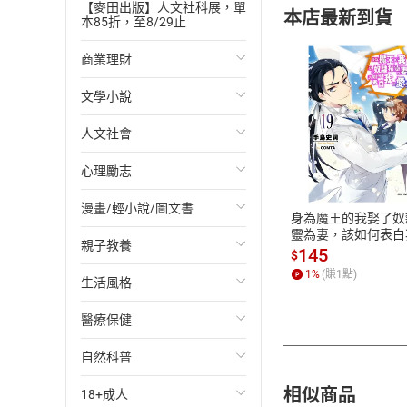
【麥田出版】人文社科展，單
本店最新到貨
本85折，至8/29止
商業理財
文學小說
投資理財
人文社會
經濟/趨勢
歐美文學
付款方
心理勵志
財務/金融
日本文學
國際關係
ATM轉帳、信用卡
漫畫/輕小說/圖文書
管理/領導
韓國文學
政治
心靈成長/情緒
身為魔王的我娶了奴
靈為妻，該如何表白
親子教養
職場工作術
華文文學
社會科學
人際關係
輕小說
愛？(19)【電子書】
145
$
1
%
(賺
1
點)
生活風格
成功法
經典文學
台灣/中國歷史
兩性關係
奇幻/科幻
教育現場
醫療保健
行銷/廣告
成長/家庭生活小說
日/韓歷史
心理學
愛情故事
兒童文學/故事
飲食/食譜
自然科普
傳記
懸疑/推理小說
其他歷史/史學
職場/社會寫實
兒童科普/學習
健身/美顏
健康/養生
相似商品
18+成人
商務/商學
科幻/奇幻小說
法律
懸疑/推理
育兒百科
運動/遊戲
常見疾病
生物科學