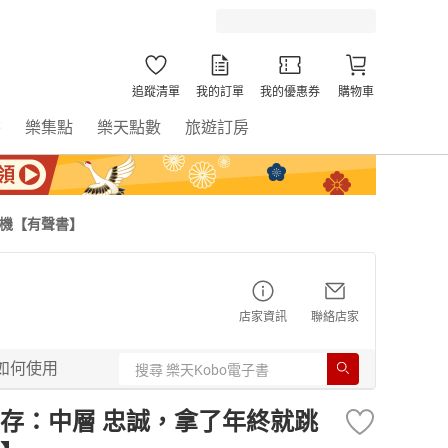
追蹤清單
我的訂單
我的優惠券
購物車
書
樂集點
樂天點數
旅遊訂房
危機【有聲書】
店家資訊
聯絡店家
如何使用
存：中層 忠誠，拿了年終就跳