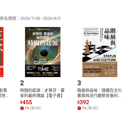
供即為完成之線上服務，經消費者事先同意始提供。」 之商品
排名期間：2026/7/30 - 2026/8/5
訂購本店鋪之商品即代表知悉本店鋪所銷售之商品為電子書，屬
取電子書，不得請求退貨退款。
品
放入
購物車
登入
帳號
欲取消訂單或辦理退貨時，請登入樂天市場，並於「我的訂單」
Shopping cart
Login
將依您的申請進行審核，待審核通過後將為您辦理退款事宜。
市場須以整筆訂單為單位進行取消/退貨，恕無法以單支商品取消
如何開始使用？
.選擇閱讀載具
Step2.
2
3
X影集
時間的起源：史蒂芬．霍
階級與品味：隱藏在文化
蓄弒待
金的最終理論【電子書】
審美與流行趨勢背後的地
位渴望【電子書】
455
392
$
$
1
%
(賺
4
點)
1
%
(賺
3
點)