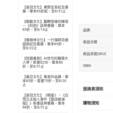
本書是一本為中層
【皇冠文化】東野圭吾紀念書
展，單本85折起，至8/31止
議。無論你是中層
破，並對企業管理
【啟動文化】翻轉思維的練習
－《利他》延伸書展，單本
85折，至8/14止
品牌
【橡樹林文化】一行禪師百歲
商品分類
誕辰紀念書展，單本85折，
至8/22止
商品貨號(SKU)
【校園書房】AI世代的職場大
人學！新書$250、單本88
ISBN
折，至8/31止
【蓋亞文化】黃易作品展，單
本85折、套書75折，至8/20
止
退換貨須知
【皇冠文化】《曉星》、《白
雪公主殺人事件【童話破滅
購物須知
版】》新書延伸書展，單本
退換貨規定：
88折，至8/31止
(
一
)
依
消費