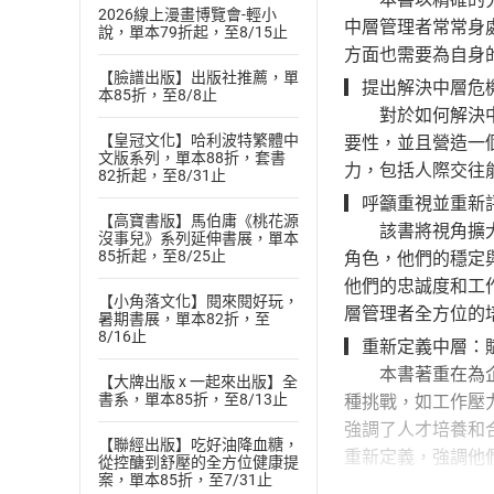
2026線上漫畫博覽會-輕小
中層管理者常常身
說，單本79折起，至8/15止
方面也需要為自身
【臉譜出版】出版社推薦，單
▎提出解決中層危
本85折，至8/8止
對於如何解決中層
【皇冠文化】哈利波特繁體中
要性，並且營造一
文版系列，單本88折，套書
力，包括人際交往
82折起，至8/31止
▎呼籲重視並重新
【高寶書版】馬伯庸《桃花源
該書將視角擴大到
沒事兒》系列延伸書展，單本
85折起，至8/25止
角色，他們的穩定
他們的忠誠度和工
【小角落文化】閱來閱好玩，
層管理者全方位的
暑期書展，單本82折，至
8/16止
▎重新定義中層：
本書著重在為企業
【大牌出版 x 一起來出版】全
書系，單本85折，至8/13止
種挑戰，如工作壓
強調了人才培養和
【聯經出版】吃好油降血糖，
重新定義，強調他
從控醣到舒壓的全方位健康提
案，單本85折，至7/31止
【本書特色】：