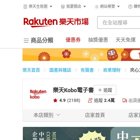
樂天生態圈
我要開店
網站導覽
購
優惠券
抽獎優惠
天天免運
商品分類
夾心
樂天首頁
圖書與雜誌
有聲書
商業理財
樂天Kobo電子書
追蹤
4.9
(2188)
追蹤
2.4萬
出貨
本店類別
店家首頁
店家