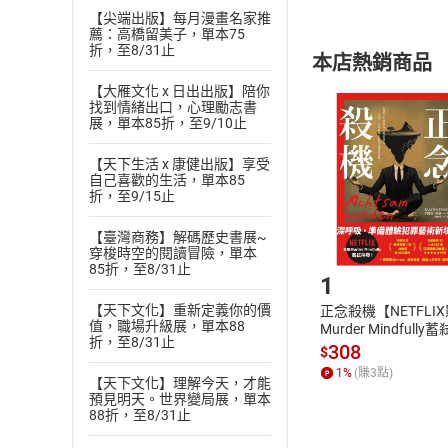
【尖端出版】每月漫畫名家推
內容或一經提
薦：高橋留美子，單本75
購書須知
定。
折，至8/31止
本店熱銷商品
(
二
)
消費者
【大雁文化 x 日出出版】陪你
且已下載
/
存
挑選
商
找到情緒出口，心理勵志書
退貨方式：您
展，單本85折，至9/10止
Choose
貨」，本店鋪
【天下生活 x 康健出版】享受
請注意，樂天
自己喜歡的生活，單本85
購書後，
折，至9/15止
【臺灣商務】解碼歷史書展~
Step1
穿梭時空的閱讀冒險，單本
85折，至8/31止
1
【天下文化】重新定義你的價
正念殺機【NETFLI
值，職場升級展，單本88
Murder Mindfully
折，至8/31止
發】【電子書】
308
$
1
%
(賺
3
點)
【天下文化】理解今天，才能
預見明天。世界變局展，單本
88折，至8/31止