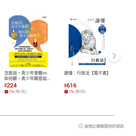
客服資訊
豫期
服務時間：週一到週五 10:00-12:00、
易解
13:00-17:00 (國定假日及例假日休息)
怎麼說，青少年會聽vs.
讀懂：行政法【電子書】
【國
品性
客服電話：0080-1857077
如何聽，青少年願意說
論語
【電子書】
篇】
請參
客服信箱：
聯絡店家
224
616
38
$
$
$
講解
1
%
(賺
2
點)
1
%
(賺
6
點)
1
%
霸弟
生格
由飛比價格提供的資訊