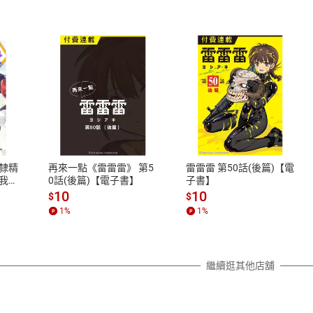
式
退換貨規範
、LINE PAY、AFTEE
本店是否提供消費者保護法七日猶
之權利，遽消費者保護法及通訊交
隸精
再來一點《雷雷雷》 第5
雷雷雷 第50話(後篇)【電
除權合理例外情事適用準則，依商
我的
0話(後篇)【電子書】
子書】
質各有不同規定。詳細退換貨說明
10
10
$
$
照各商品說明。
1
%
1
%
詳細說明
繼續逛其他店舖