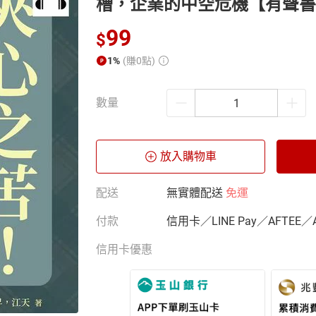
槽，企業的中空危機【有聲書
99
$
1%
(賺0點)
數量
放入購物車
配送
無實體配送
免運
付款
信用卡／LINE Pay／AFTEE／
信用卡優惠