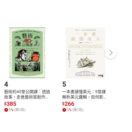
，不適用消保法第
19
條第
1
項七日內無條件退貨之規
非以有形媒介提供之數位內容，消費者同意若訂購後
付款
方式
完成
訂單
中點選「瀏覽訂單明細」
>
「申請取消訂單
/
退
Payment
Complete
/退貨。
登入帳號，下載書籍後看書
4
5
6
藝術的40堂公開課：透過
一本書讀懂美元：9堂課
本物
故事，走進藝術家創作現
解析美元邏輯，如何影響
說，
場，看藝術如何誕生、如
全球經濟和每個人的投資
來】
385
266
28
$
$
$
何形塑人類生活【電子
【電子書】
1
%
(賺
3
點)
1
%
(賺
2
點)
1
%
書】