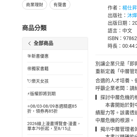
商業理財
有聲書
作者：
楊仕昇
出版社：
沐燁
出版日期：202
商品分類
語言：中文
ISBN：97862
全部商品
時長：00:44:
🎯新書優惠
別讓企業只是「即
🉐獨家書籍
重新定義「中層管
合適的人才培養、
💘樂天女孩
呼籲企業老闆：請
⚡版權即將到期
▎探討中層危機的
本書開始於對中層
⭐08/03-08/09本週精選85
折，領券再85折
績壓力等。該書透
中層危機的根源。
2026線上漫畫博覽會-漫畫，
單本79折起，至8/15止
▎揭示中層管理者
本書以精確的分析