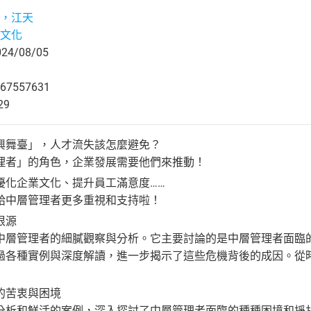
，江天
文化
4/08/05
67557631
29
興舞臺」，人才流失該怎麼避免？
理者」的角色，企業發展需要他們來推動！
優化企業文化、提升員工滿意度……
給中層管理者更多重視和支持啦！
根源
管理者的細膩觀察與分析。它主要討論的是中層管理者面臨的
過各種實例與深度解讀，進一步揭示了這些危機背後的成因。從
的苦衷與困境
和鮮活的案例，深入探討了中層管理者面臨的種種困境和掙扎