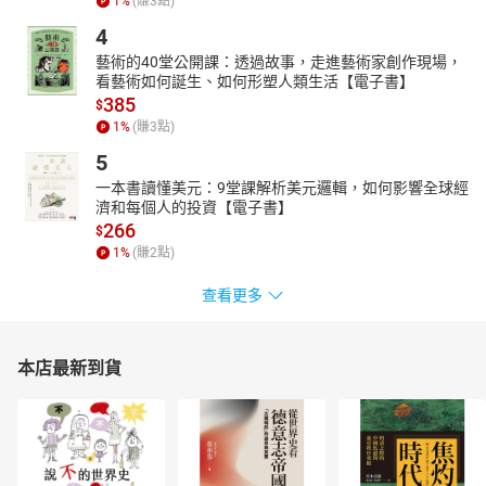
1
%
(賺
3
點)
4
藝術的40堂公開課：透過故事，走進藝術家創作現場，
看藝術如何誕生、如何形塑人類生活【電子書】
385
$
1
%
(賺
3
點)
5
一本書讀懂美元：9堂課解析美元邏輯，如何影響全球經
濟和每個人的投資【電子書】
266
$
1
%
(賺
2
點)
查看更多
本店最新到貨