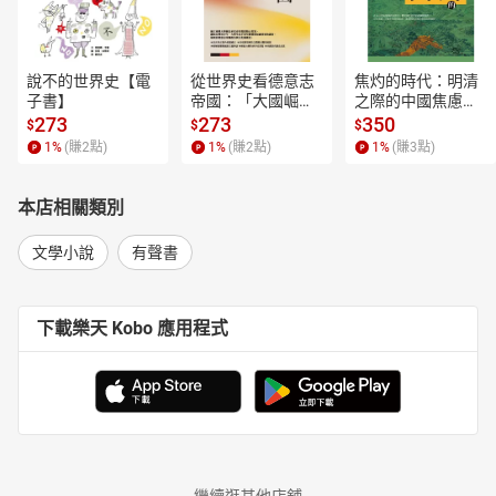
說不的世界史【電
從世界史看德意志
焦灼的時代：明清
子書】
帝國：「大國崛
之際的中國焦慮與
起」的迷思與真實
東亞秩序重組【電
273
273
350
$
$
$
【電子書】
子書】
1
%
(賺
2
點)
1
%
(賺
2
點)
1
%
(賺
3
點)
本店相關類別
文學小說
有聲書
下載樂天 Kobo 應用程式