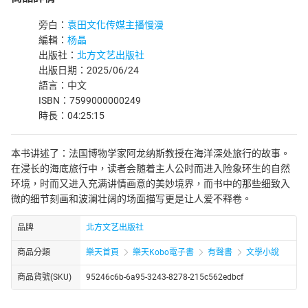
旁白：
袁田文化传媒主播慢漫
編輯：
杨晶
出版社：
北方文艺出版社
出版日期：2025/06/24
語言：中文
ISBN：7599000000249
時長：04:25:15
本书讲述了：法国博物学家阿龙纳斯教授在海洋深处旅行的故事。
在浸长的海底旅行中，读者会随着主人公时而进入险象环生的自然
环境，时而又进入充满讲情画意的美妙境界，而书中的那些细致入
微的细节刻画和波澜壮阔的场面描写更是让人爱不释卷。
品牌
北方文艺出版社
商品分類
樂天首頁
樂天Kobo電子書
有聲書
文學小說
商品貨號(SKU)
95246c6b-6a95-3243-8278-215c562edbcf