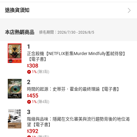
退換貨須知
本店熱銷商品
排名期間：2026/7/30 - 2026/8/5
1
正念殺機【NETFLIX影集Murder Mindfully蓄弒待發】
【電子書】
308
$
1
%
(賺
3
點)
2
時間的起源：史蒂芬．霍金的最終理論【電子書】
455
$
1
%
(賺
4
點)
3
階級與品味：隱藏在文化審美與流行趨勢背後的地位渴
望【電子書】
392
$