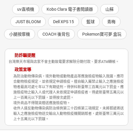
uv直噴機
Kobo Clara 電子書閱讀器
山蘇
JUST BLOOM
Dell XPS 15
籃球
青梅
小腿按摩機
COACH 後背包
Pokemon寶可夢 盒玩
防詐騙提醒
台灣樂天市場與店家不會主動致電要求解除分期付款、要求ATM轉帳。
政策宣導
為防治動物傳染病，境外動物或動物產品等應施檢疫物輸入我國，應符
合動物檢疫規定，並依規定申請檢疫。擅自輸入屬禁止輸入之應施檢疫
物者最高可處七年以下有期徒刑，得併科新臺幣三百萬元以下罰金。應
施檢疫物之輸入人或代理人未依規定申請檢疫者，得處新臺幣五萬元以
上一百萬元以下罰鍰，並得按次處罰。
境外商品不得隨貨贈送應施檢疫物。
收件人違反動物傳染病防治條例第三十四條第三項規定，未將郵遞寄送
輸入之應施檢疫物送交輸出入動物檢疫機關銷燬者，處新臺幣三萬元以
上十五萬元以下罰鍰。