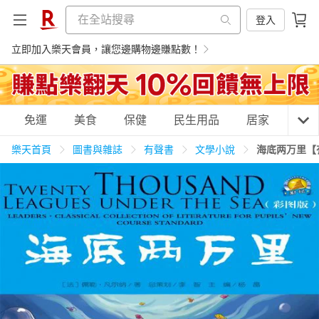
登入
立即加入樂天會員，讓您邊購物邊賺點數！
購物網分類
免運
美食
保健
民生用品
居家
3C
樂天首頁
圖書與雜誌
有聲書
文學小說
海底两万里【
天天免運
美食蛋糕
養生保健
民生用品
居家生活
3C家電
運動休閒
親子玩具
女裝
男裝
化妝保養
情趣用品