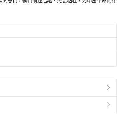
情的忠贞，他们前赴后继、无畏牺牲，为中国革命的伟
準則
第
2
條第
5
款之規定，「非以有形媒介提供之數位
，不適用消保法第
19
條第
1
項七日內無條件退貨之規
非以有形媒介提供之數位內容，消費者同意若訂購後