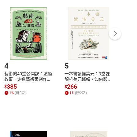
付款
方式
完成
訂單
中點選「瀏覽訂單明細」
>
「申請取消訂單
/
退
Payment
Complete
/退貨。
登入帳號，下載書籍後看書
4
5
6
藝術的40堂公開課：透過
一本書讀懂美元：9堂課
本物
故事，走進藝術家創作現
解析美元邏輯，如何影響
說，
場，看藝術如何誕生、如
全球經濟和每個人的投資
來】
385
266
28
$
$
$
何形塑人類生活【電子
【電子書】
1
%
(賺
3
點)
1
%
(賺
2
點)
1
%
書】