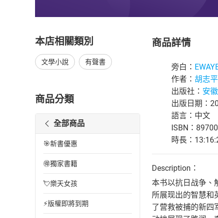
本店相關類別
商品詳情
文學小說
有聲書
旁白：
EWAY
作者：
胡志平
出版社：
安徽
商品分類
出版日期：202
語言：中文
全部商品
ISBN：89700
時長：13:16:
🎯新書優惠
🉐獨家書籍
Description：
本书以抗日战争、
💘樂天女孩
所展现出的智慧和
⚡版權即將到期
了营救被捕的新四