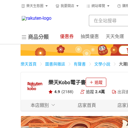
樂天生態圈
我要開店
網站導覽
購
優惠券
抽獎優惠
天天免運
商品分類
大潮
樂天首頁
圖書與雜誌
有聲書
文學小說
樂天Kobo電子書
追蹤
4.9
(2188)
追蹤
2.4萬
出貨
本店類別
店家首頁
店家