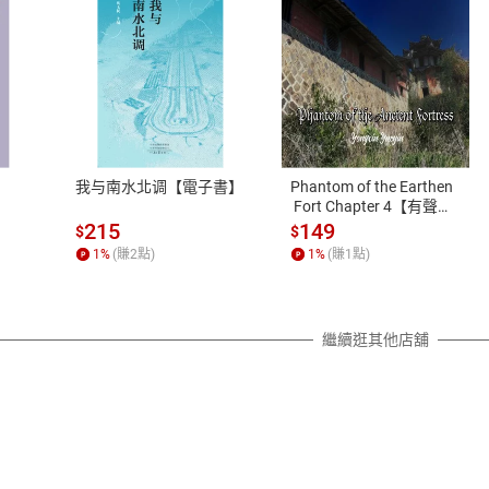
式
退換貨規範
、LINE PAY、AFTEE
本店是否提供消費者保護法七日猶
之權利，遽消費者保護法及通訊交
我与南水北调【電子書】
Phantom of the Earthen
除權合理例外情事適用準則，依商
 Fort Chapter 4【有聲
書】
質各有不同規定。詳細退換貨說明
215
149
$
$
照各商品說明。
1
%
(賺
2
點)
1
%
(賺
1
點)
詳細說明
繼續逛其他店舖