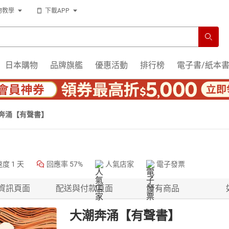
物教學
下載APP
日本購物
品牌旗艦
優惠活動
排行榜
電子書/紙本
奔涌【有聲書】
速度
1 天
回應率
57%
人氣店家
電子發票
資訊頁面
配送與付款頁面
所有商品
大潮奔涌【有聲書】