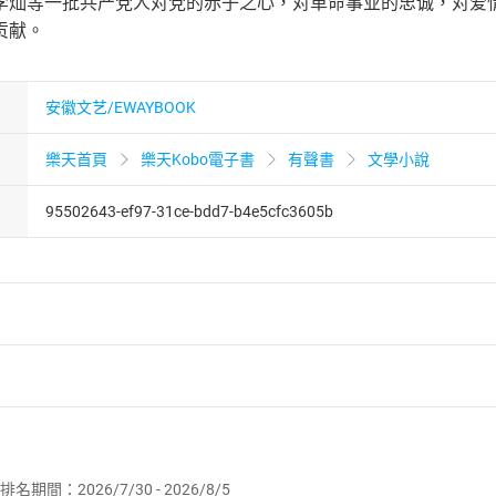
李灿等一批共产党人对党的赤子之心，对革命事业的忠诚，对爱
贡献。
安徽文艺/EWAYBOOK
樂天首頁
樂天Kobo電子書
有聲書
文學小說
95502643-ef97-31ce-bdd7-b4e5cfc3605b
者保護法
第
19
條第
1
項後段
暨
通訊交易解除權合理例外情事適用
供即為完成之線上服務，經消費者事先同意始提供。」 之商品
排名期間：2026/7/30 - 2026/8/5
訂購本店鋪之商品即代表知悉本店鋪所銷售之商品為電子書，屬