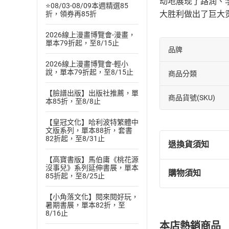
动地展现了路润、
⭐08/03-08/09本週精選85
大胜利做出了巨大
折，領券再85折
2026線上漫畫博覽會-漫畫，
單本79折起，至8/15止
品牌
2026線上漫畫博覽會-輕小
說，單本79折起，至8/15止
商品分類
【臉譜出版】出版社推薦，單
商品貨號(SKU)
本85折，至8/8止
【皇冠文化】哈利波特繁體中
文版系列，單本88折，套書
82折起，至8/31止
退換貨須知
【高寶書版】馬伯庸《桃花源
沒事兒》系列延伸書展，單本
購物須知
85折起，至8/25止
退換貨規定：
(
一
)
依
消費
【小角落文化】閱來閱好玩，
內容或一經提
暑期書展，單本82折，至
購書須知
8/16止
定。
本店熱銷商品
(
二
)
消費者