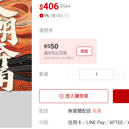
406
$
$
564
1%
(賺4點)
優惠券
50
$
折
領取
滿555元可用
2026/08/09 15:59
截止
數量
放入購物車
配送
無實體配送
免運
付款
信用卡／LINE Pay／AFTEE／