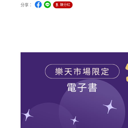
分享：
賺分紅