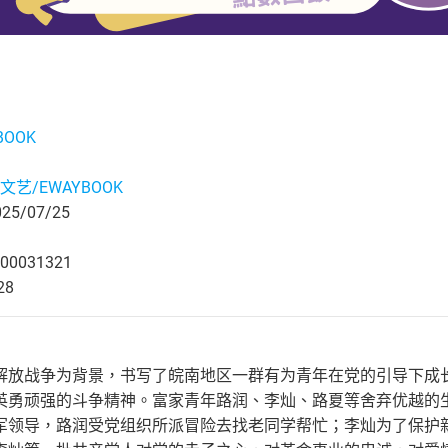
BOOK
文艺/EWAYBOOK
5/07/25
00031321
28
解放战争为背景，书写了皖南地区一群有为青年在党的引导下成
英勇顽强的斗争精神。富家青年路润、李灿、路夏等舍弃优越的
军领导，路润受党组织所派冒险去找老同学帮忙；李灿为了保护