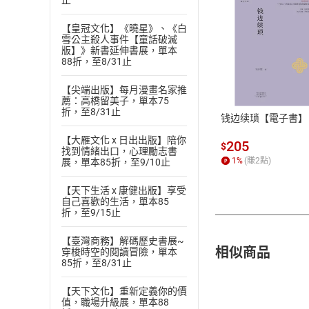
止
【皇冠文化】《曉星》、《白
雪公主殺人事件【童話破滅
版】》新書延伸書展，單本
付款方
88折，至8/31止
【尖端出版】每月漫畫名家推
ATM轉帳、信用卡
薦：高橋留美子，單本75
折，至8/31止
钱边续琐【電子書】
【大雁文化 x 日出出版】陪你
205
$
找到情緒出口，心理勵志書
1
%
(賺
2
點)
展，單本85折，至9/10止
【天下生活 x 康健出版】享受
自己喜歡的生活，單本85
折，至9/15止
【臺灣商務】解碼歷史書展~
相似商品
穿梭時空的閱讀冒險，單本
85折，至8/31止
【天下文化】重新定義你的價
值，職場升級展，單本88