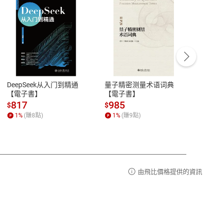
客服資訊
豫期
服務時間：週一到週五 10:00-12:00、
易解
13:00-17:00 (國定假日及例假日休息)
DeepSeek从入门到精通
量子精密测量术语词典
新西
品性
客服電話：0080-1857077
【電子書】
【電子書】
计研
請參
客服信箱：
聯絡店家
817
985
98
$
$
$
1
%
(賺
8
點)
1
%
(賺
9
點)
1
%
由飛比價格提供的資訊