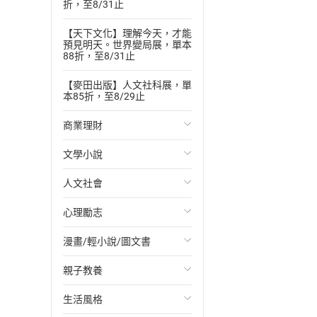
折，至8/31止
【天下文化】理解今天，才能
預見明天。世界變局展，單本
88折，至8/31止
【麥田出版】人文社科展，單
本85折，至8/29止
商業理財
文學小說
投資理財
人文社會
經濟/趨勢
歐美文學
心理勵志
財務/金融
日本文學
國際關係
漫畫/輕小說/圖文書
管理/領導
韓國文學
政治
心靈成長/情緒
親子教養
職場工作術
華文文學
社會科學
人際關係
輕小說
生活風格
成功法
經典文學
台灣/中國歷史
兩性關係
奇幻/科幻
教育現場