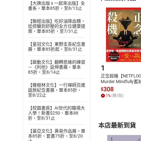
【大牌出版 x 一起來出版】全
且已下載
/
存
書系，單本85折，至8/13止
挑選
商
退貨方式：您
Choose
【聯經出版】吃好油降血糖，
貨」，本店鋪
從控醣到舒壓的全方位健康提
案，單本85折，至7/31止
請注意，樂天
購書後，
【皇冠文化】東野圭吾紀念書
展，單本85折起，至8/31止
Step1
【啟動文化】翻轉思維的練習
1
－《利他》延伸書展，單本
85折，至8/14止
正念殺機【NETFLI
Murder Mindfully
【橡樹林文化】一行禪師百歲
發】【電子書】
308
$
誕辰紀念書展，單本85折，
至8/22止
1
%
(賺
3
點)
【校園書房】AI世代的職場大
人學！新書$250、單本88
折，至8/31止
本店最新到貨
【蓋亞文化】黃易作品展，單
本85折、套書75折，至8/20