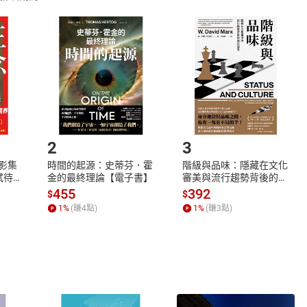
取電子書，不得請求退貨退款。
品
放入
購物車
登入
帳號
欲取消訂單或辦理退貨時，請登入樂天市場，並於「我的訂單」
Shopping cart
Login
將依您的申請進行審核，待審核通過後將為您辦理退款事宜。
市場須以整筆訂單為單位進行取消/退貨，恕無法以單支商品取消
如何開始使用？
.選擇閱讀載具
Step2.
2
3
X影集
時間的起源：史蒂芬．霍
階級與品味：隱藏在文化
蓄弒待
金的最終理論【電子書】
審美與流行趨勢背後的地
位渴望【電子書】
455
392
$
$
1
%
(賺
4
點)
1
%
(賺
3
點)