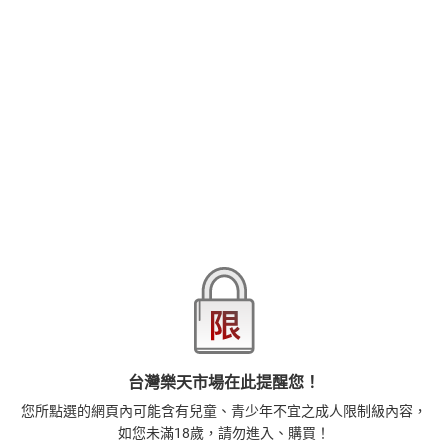
【本作品譯文由授權方提供】順利拍攝完畢後，小桃迷上了神崎先
生，還要皋月製造機會讓她可以接近神崎……皋月看在眼裡卻不自覺
得吃醋起來……
品牌
悅文社
商品分類
樂天首頁
樂天Kobo電子書
漫畫/輕小說/圖文書
愛情故事
商品貨號(SKU)
95658918-de58-32ee-aa92-7679610c5ea2
退換貨須知
本店熱銷商品
排名期間：2026/7/31 - 2026/8/6
台灣樂天市場在此提醒您！
1
您所點選的網頁內可能含有兒童、青少年不宜之成人限制級內容，
正念殺機【NETFLIX影集Murder Mindfully蓄弒待發】
如您未滿18歲，請勿進入、購買！
【電子書】