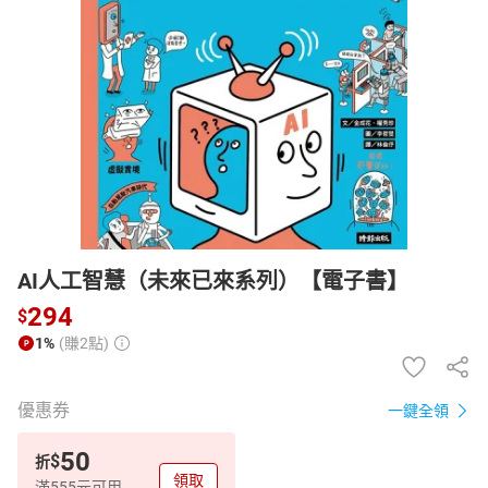
日本購物
電子/紙本書
HOT
AI人工智慧（未來已來系列）【電子書】
294
$
1%
(賺2點)
優惠券
一鍵全領
50
$
折
領取
滿555元可用