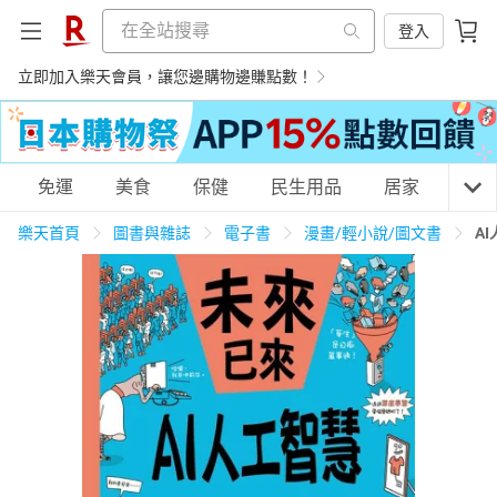
登入
立即加入樂天會員，讓您邊購物邊賺點數！
購物網分類
免運
美食
保健
民生用品
居家
3C
樂天首頁
圖書與雜誌
電子書
漫畫/輕小說/圖文書
A
天天免運
美食蛋糕
養生保健
民生用品
居家生活
3C家電
運動休閒
親子玩具
女裝
男裝
化妝保養
情趣用品