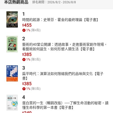
本店熱銷商品
→未來，強調基本原理的重要性。
排名期間：2026/8/2 - 2026/8/8
3.科學知識x趣味插圖x延伸提問x多方位思考
1
涵蓋20個科學重點主題，搭配鮮豔插圖與趣味四格漫畫，帶領孩子
時間的起源：史蒂芬．霍金的最終理論【電子書】
從多方位深入思考，探索宇宙與未來科技的新知。
455
$
【獲獎紀錄】
1
%
(賺
4
點)
★2019年榮獲「出版人會議優秀編輯圖書獎」
2
★2019年榮獲「《少年韓國》優秀兒童圖書」
藝術的40堂公開課：透過故事，走進藝術家創作現場，
★2019、2020、2023年榮獲「世宗圖書」入選
看藝術如何誕生、如何形塑人類生活【電子書】
385
$
★2021、2022、2023年榮獲韓國「幸福的晨讀」閱讀運動推薦書
1
%
(賺
3
點)
★2021年榮獲韓國「年度環境書」入選
3
★2019、2021年榮獲「書種子（책씨앗）」推薦
扁平時代：演算法如何限縮我們的品味與文化【電子
★2021年榮獲韓國「學校圖書館司書協議會」推薦
書】
★2021年榮獲韓國「兒童圖書研究會」推薦
385
$
★2022年榮獲「大教Soluny（솔루니）」入選
1
%
(賺
3
點)
★2022–2024年榮獲「Hanuri（한우리）」必讀書單入選
4
【閱讀指標】
蛋白質的一生（暢銷改版）──了解生命活動的秘密，讀
懂生命科學的第一本書【電子書】
關鍵字：#科學 #科技 #科普 #科學教育 #科技教育 #想像力 #AI #人
240