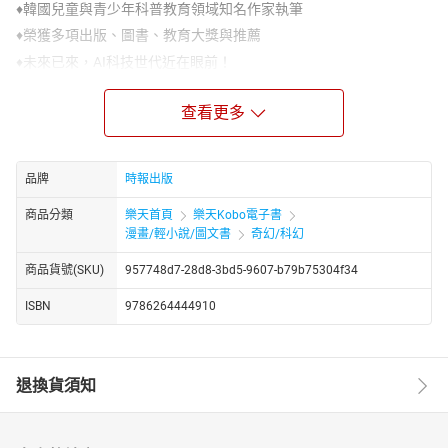
♦韓國兒童與青少年科普教育領域知名作家執筆
♦榮獲多項出版、圖書、教育大獎與推薦
♦未來已來，AI科技世代近在眼前！
【故事簡介】
查看更多
電影《魔鬼終結者》或《變形金剛》中出現的強大人工智慧機器
人，是否能在我們的現實世界中見到呢？
隨著科學家的探索精神與科技的進步，圍繞人工智慧的各種疑問正
品牌
時報出版
一一被解開。
本書以淺顯有趣的方式，介紹最初只是「巨大計算機」的電腦，如
商品分類
樂天首頁
樂天Kobo電子書
漫畫/輕小說/圖文書
奇幻/科幻
何隨著硬體技術的發展體積不斷縮小，卻同時具備多樣化的軟體與
記憶裝置，並學會深度學習技術，逐步演化為人工智慧的過程。
商品貨號(SKU)
957748d7-28d8-3bd5-9607-b79b75304f34
【本系列特色】
ISBN
9786264444910
1.小學生也能輕鬆理解科學知識，不僅是教科書也是故事書
由韓國兒童與青少年科普教育領域的知名作家──金成花、權秀珍執
筆。從科學而非幻想切入，把複雜的科學知識「故事化」，變成孩
子能理解的有趣科學。
退換貨須知
2.跟上AI世代的腳步，了解科學的發展過程與趨勢
以過程導向（process-based）方式撰寫，從科學發展的起源→現在