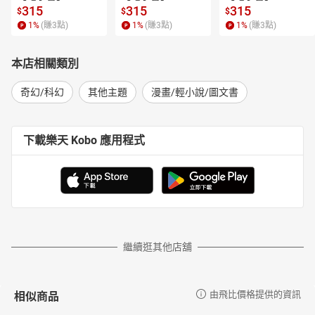
315
315
315
$
$
$
1
%
(賺
3
點)
1
%
(賺
3
點)
1
%
(賺
3
點)
本店相關類別
奇幻/科幻
其他主題
漫畫/輕小說/圖文書
下載樂天 Kobo 應用程式
繼續逛其他店舖
相似商品
由飛比價格提供的資訊