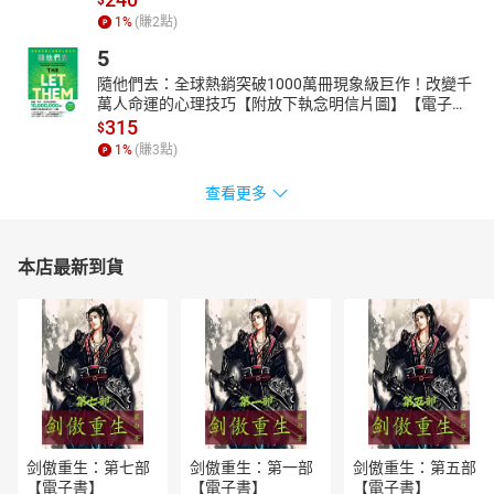
$
工智慧 #未來 #兒童科普
1
%
(賺
2
點)
✦教育議題：資訊教育、科技教育、能源教育、國際教育、閱讀素
5
養。
隨他們去：全球熱銷突破1000萬冊現象級巨作！改變千
✦核心素養：想像創造。
萬人命運的心理技巧【附放下執念明信片圖】【電子
✦學習領域：自然科學、科技、系統思考與解決問題、規劃執行與
書】
315
$
創新應變、科技資訊與媒體素養。
1
%
(賺
3
點)
【適讀年齡】
查看更多
◎適合8-12歲自主閱讀。
本店最新到貨
剑傲重生：第七部
剑傲重生：第一部
剑傲重生：第五部
【電子書】
【電子書】
【電子書】