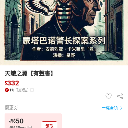
日本購物
電子/紙本書
HOT
天蛾之翼【有聲書】
332
$
1%
(賺3點)
優惠券
一鍵全領
50
$
折
領取
滿555元可用