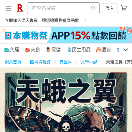
登入
立即加入樂天會員，讓您邊購物邊賺點數！
購物網分類
免運
美食
保健
民生用品
居家
3C
樂天首頁
圖書與雜誌
有聲書
文學小說
天蛾之翼【有
天天免運
美食蛋糕
養生保健
民生用品
居家生活
3C家電
運動休閒
親子玩具
女裝
男裝
化妝保養
情趣用品