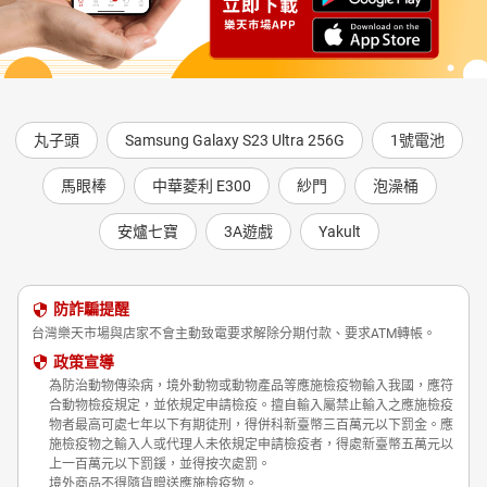
丸子頭
Samsung Galaxy S23 Ultra 256G
1號電池
馬眼棒
中華菱利 E300
紗門
泡澡桶
安爐七寶
3A遊戲
Yakult
防詐騙提醒
台灣樂天市場與店家不會主動致電要求解除分期付款、要求ATM轉帳。
政策宣導
為防治動物傳染病，境外動物或動物產品等應施檢疫物輸入我國，應符
合動物檢疫規定，並依規定申請檢疫。擅自輸入屬禁止輸入之應施檢疫
物者最高可處七年以下有期徒刑，得併科新臺幣三百萬元以下罰金。應
施檢疫物之輸入人或代理人未依規定申請檢疫者，得處新臺幣五萬元以
上一百萬元以下罰鍰，並得按次處罰。
境外商品不得隨貨贈送應施檢疫物。