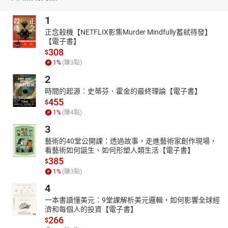
1
正念殺機【NETFLIX影集Murder Mindfully蓄弒待發】
【電子書】
308
$
1
%
(賺
3
點)
2
時間的起源：史蒂芬．霍金的最終理論【電子書】
455
$
1
%
(賺
4
點)
3
藝術的40堂公開課：透過故事，走進藝術家創作現場，
看藝術如何誕生、如何形塑人類生活【電子書】
385
$
1
%
(賺
3
點)
4
一本書讀懂美元：9堂課解析美元邏輯，如何影響全球經
濟和每個人的投資【電子書】
266
$