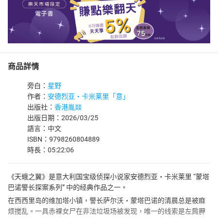
商品詳情
旁白：
星野
作者：
安德烈亚・卡米莱里「意」
出版社：
香港胤燚
出版日期：2026/03/25
語言：中文
ISBN：9798260804889
時長：05:22:06
《天蛾之翼》是意大利国宝级侦探小说家安德烈亚・卡米莱里 “蒙塔
巴诺警长探案系列” 中的经典作品之一。
在西西里岛的维加塔小镇，警长萨尔沃・蒙塔巴诺的清晨总是被麻
烦搅乱。一具赤裸女尸在非法垃圾场被发现，唯一的线索是左肩胛