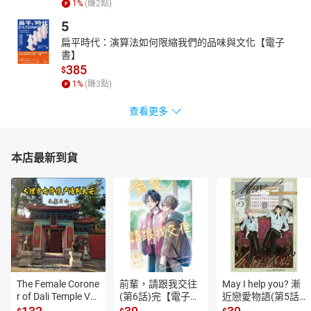
1
%
(賺
2
點)
5
扁平時代：演算法如何限縮我們的品味與文化【電子
書】
385
$
1
%
(賺
3
點)
查看更多
本店最新到貨
The Female Corone
前輩，請跟我交往
May I help you? 漸
r of Dali Temple Vo
(第6話)完【電子
近戀愛物語(第5話)
l.6【有聲書】
書】
【電子書】