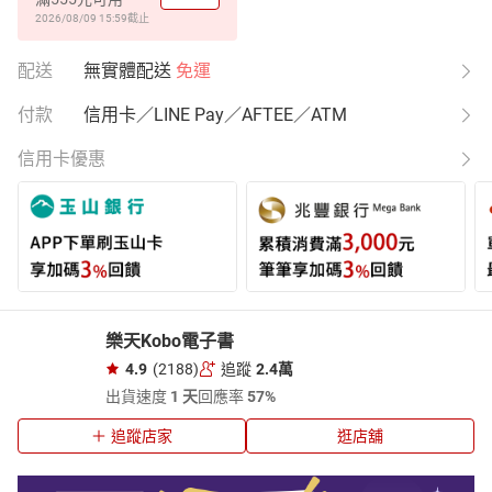
2026/08/09 15:59
截止
配送
無實體配送
免運
付款
信用卡／LINE Pay／AFTEE／ATM
信用卡優惠
樂天Kobo電子書
4.9
(2188)
追蹤
2.4萬
出貨速度
1 天
回應率
57%
追蹤店家
逛店舖