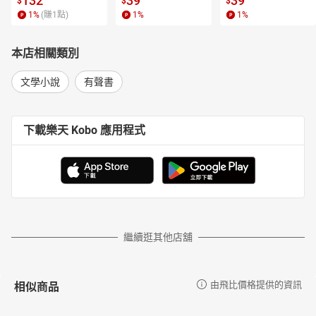
132
39
39
$
$
$
1
%
(賺
1
點)
1
%
1
%
本店相關類別
文學小說
有聲書
下載樂天 Kobo 應用程式
繼續逛其他店舖
相似商品
由飛比價格提供的資訊