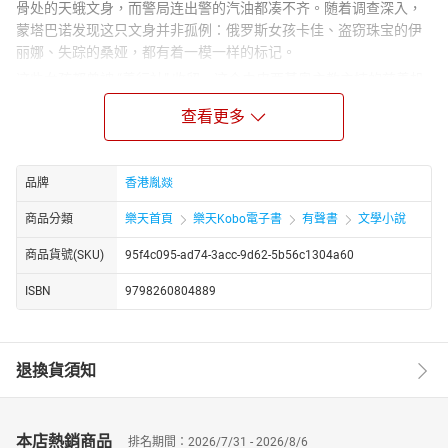
骨处的天蛾文身，而警局连出警的汽油都凑不齐。随着调查深入，
蒙塔巴诺发现这只文身并非孤例：俄罗斯女孩卡佳、盗窃珠宝的伊
丽娜、失踪的桑娅，都有着一模一样的标记。
这些女孩都曾被 “善行社” 收留，这个由皮西基奥主教主持的慈善机
构，声称帮失足女性重获新生，实则勾结黑手党，将她们训练成入
查看更多
室窃贼。与此同时，木材商皮卡雷拉的 “绑架案” 疑点重重，一边是
妻子声泪俱下的控诉，一边是哈瓦那夜总会里他和金发女郎的亲密
照片。
品牌
香港胤燚
蒙塔巴诺周旋于两个案件之间，既要拆穿善行社的伪善面具，揪出
操纵女孩盗窃的幕后黑手拉皮斯；又要戳破皮卡雷拉自导自演的闹
商品分類
樂天首頁
樂天Kobo電子書
有聲書
文學小說
剧，找到私吞公款的同伙。当拉皮斯被复仇的佩皮・坎尼扎罗枪
商品貨號(SKU)
95f4c095-ad74-3acc-9d62-5b56c1304a60
杀，当蛾形文身的真相浮出水面，蒙塔巴诺才明白，所谓的慈善与
绑架，不过是人性贪婪织就的罗网。而他在破解迷局的同时，还要
ISBN
9798260804889
修补与爱人利维娅的情感裂痕，在罪恶与温情的夹缝中，守住属于
自己的正义与温柔。
退換貨須知
本店熱銷商品
排名期間：2026/7/31 - 2026/8/6