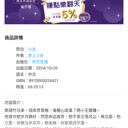
商品詳情
旁白：
小北
作者：
井上三尺
出版社：
中文在线
出版日期：2024/10/20
語言：中文
ISBN：8970000024421
時長：06:35:13
内容简介：
郎骑竹马来，绕床弄青梅，谁解心底事？两小无猜嫌。
他曾许她岁月静好，然而命运拨弄，她不幸沦落风尘。再见面，他
已娶，依稀当年风华，她未嫁，却是艳冠平康。