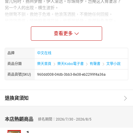
曾几何时，扬州梦酣，伊人渐远。珍珠绮罗，岂掩这入骨凄凉？
另一个人的出现，横生波折。
他桀骜不驯，救她于危难。他浪荡洒脱，不需她任何回报。
他欲效豪侠，赎她脱离烟花地。他爱她娇艳，宛然秋色海棠。
然而，她嫁入宅门，能否当真平安喜乐？
查看更多
怀胎十月，深受猜忌。朱门绣户，步步荆棘。她曾经以为的两厢情
悦，白首偕老，不想终成云烟，成了一场刻骨铭心的决裂。
她自问，他当真便是她的良人？从今以后，她该当何去何从？
品牌
中文在线
商品分類
樂天首頁
樂天Kobo電子書
有聲書
文學小說
商品貨號(SKU)
960dd008-04db-3bb3-8e38-eb2299f4a36a
退換貨須知
本店熱銷商品
排名期間：2026/7/30 - 2026/8/5