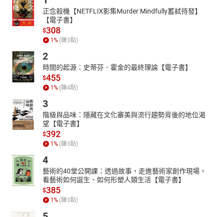
1
正念殺機【NETFLIX影集Murder Mindfully蓄弒待發】
【電子書】
308
$
1
%
(賺
3
點)
2
時間的起源：史蒂芬．霍金的最終理論【電子書】
455
$
1
%
(賺
4
點)
3
階級與品味：隱藏在文化審美與流行趨勢背後的地位渴
望【電子書】
392
$
1
%
(賺
3
點)
4
藝術的40堂公開課：透過故事，走進藝術家創作現場，
看藝術如何誕生、如何形塑人類生活【電子書】
385
$
1
%
(賺
3
點)
5