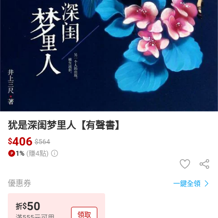
日本購物
電子/紙本書
HOT
犹是深闺梦里人【有聲書】
406
$
$
564
1%
(賺4點)
優惠券
一鍵全領
50
$
折
領取
滿555元可用