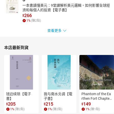
一本書讀懂美元：9堂課解析美元邏輯，如何影響全球經
濟和每個人的投資【電子書】
266
$
1
%
(賺
2
點)
查看更多
本店最新到貨
钱边续琐【電子
我与南水北调【電
Phantom of the Ea
書】
子書】
rthen Fort Chapter
 4【有聲書】
205
215
149
$
$
$
1
%
(賺
2
點)
1
%
(賺
2
點)
1
%
(賺
1
點)