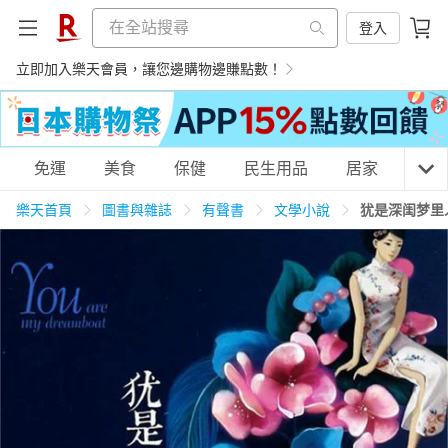
登入
立即加入樂天會員，讓您邊購物邊賺點數！
購物網分類
免運
美食
保健
民生用品
居家
3C
樂天首頁
圖書與雜誌
有聲書
文學小說
犹是深闺梦里
天天免運
美食蛋糕
養生保健
民生用品
居家生活
3C家電
運動休閒
親子玩具
女裝
男裝
化妝保養
情趣用品