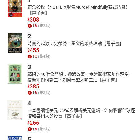
1
台灣最美後花園 縱谷生態知性旅
正念殺機【NETFLIX影集Murder Mindfully蓄弒待發】
池南國家森林遊樂區、知本國家森林遊樂區
【電子書】
048 STYLE 時尚精品
308
$
溫柔女力
1
%
(賺
3
點)
058 AFTER WORK 下班後
2
男士下班後 修甲按摩好放鬆
時間的起源：史蒂芬．霍金的最終理論【電子書】
074 ON-BOARD BOUTIQUE
455
$
心意傳遞
1
%
(賺
4
點)
076 EDITOR’S CHOICE
3
新鮮推薦
藝術的40堂公開課：透過故事，走進藝術家創作現場，
086 GOURMET 玩味饗宴
看藝術如何誕生、如何形塑人類生活【電子書】
385
燒肉脂味
$
1
%
(賺
3
點)
098 FEATURE 中秋特企
皓月當空 中秋祝福
4
108 FOCUS 聚焦台灣
一本書讀懂美元：9堂課解析美元邏輯，如何影響全球經
濟和每個人的投資【電子書】
台灣的驕傲 機能紡織矽谷
266
$
114 VOYAGE輕裝啟程
1
%
(賺
2
點)
水路基隆 一日雙島
5
發現未知勃艮第