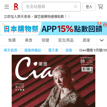
登入
立即加入樂天會員，讓您邊購物邊賺點數！
購物網分類
免運
美食
保健
民生用品
居家
3C
樂天首頁
圖書與雜誌
電子書
旅遊
Ciao潮旅 9月號/2
天天免運
美食蛋糕
養生保健
民生用品
居家生活
3C家電
運動休閒
親子玩具
女裝
男裝
化妝保養
情趣用品