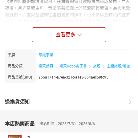
《潮旅》將帶你浪漫賞月，在海邊觀賞日霞將海面染成金色，而入
夜後，月光當起主角，音樂隨著海面上的波浪輕輕起舞，為大地歌
頌感謝。而搭乘台鐵前往各個城鎮的途中，也不仿停靠特色的鐵道
車站，從透過歷史的輪廓找尋過去的蹤跡，讓自然景觀及鐵路風景
填滿中秋月圓的假期。
查看更多
028 COVER PEOPLE 封面人物
安心亞 女力當道
傷心時不必得聽情歌，想安靜時不一定得沉浸於書籍，循規蹈矩在
品牌
華訊事業
這個時代已不那麼管用，轉換快速的程度遠比你想像的還要劇烈，
想在這個世代站上舞台，如何跟上這節奏任憑你去定義。從來都不
商品分類
樂天首頁
樂天Kobo電子書
旅遊
主題旅遊/地圖
被受限，安心亞時時在創造令人眼睛一亮的一面，多種面向的她從
不被設限，這小妮子如果不古靈精怪，那就不是她了！
商品貨號(SKU)
965a1714-a7ea-321c-a1e3-364aec59fc95
COVER_ 安心亞 PHOTO_ Mark Lee VISUAL_ Yoco
BRAND_藍色心形印花單肩洋裝 by Stella McCartney，寶藍色陶瓷腕
錶 by RADO，金色亮面高跟踝靴、Interlocking G水晶髮夾 all by
退換貨須知
GUCCI
004 LUXURY風尚奢華
經典永傳承 腕間美錶
本店熱銷商品
排名期間：2026/7/31 - 2026/8/6
036 FUN TAIWAN 台灣私房
森林野訪。綠遊蹤