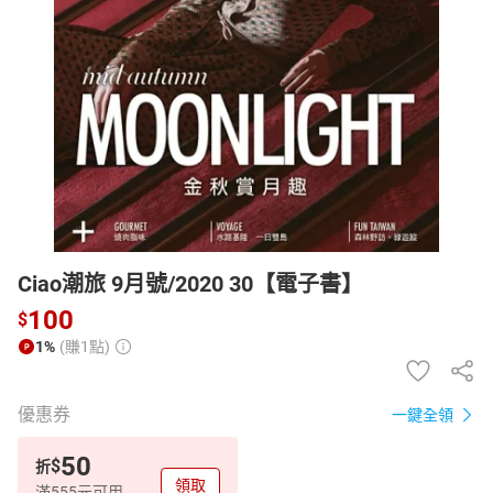
日本購物
電子/紙本書
HOT
Ciao潮旅 9月號/2020 30【電子書】
100
$
1%
(賺1點)
優惠券
一鍵全領
50
$
折
領取
滿555元可用