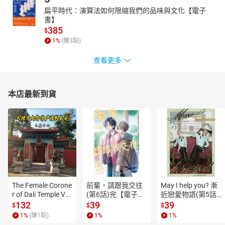
扁平時代：演算法如何限縮我們的品味與文化【電子
126 TABIIRO 旅色X潮旅
書】
130 NEWS 全球探索
385
$
1
%
(賺
3
點)
查看更多
本店最新到貨
The Female Corone
前輩，請跟我交往
May I help you? 漸
r of Dali Temple Vo
(第6話)完【電子
近戀愛物語(第5話)
l.6【有聲書】
書】
【電子書】
132
39
39
$
$
$
1
%
(賺
1
點)
1
%
1
%