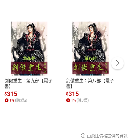
客服資訊
豫期
服務時間：週一到週五 10:00-12:00、
易解
13:00-17:00 (國定假日及例假日休息)
剑傲重生：第九部【電子
剑傲重生：第八部【電子
潜水史
品性
客服電話：0080-1857077
書】
書】
andari
al) Sc
請參
客服信箱：
聯絡店家
315
315
13
$
$
$
r【電
1
%
(賺
3
點)
1
%
(賺
3
點)
1
%
由飛比價格提供的資訊