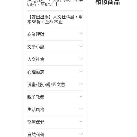
相似商品
88折，至8/31止
【麥田出版】人文社科展，單
本85折，至8/29止
商業理財
文學小說
投資理財
人文社會
經濟/趨勢
歐美文學
心理勵志
財務/金融
日本文學
國際關係
漫畫/輕小說/圖文書
管理/領導
韓國文學
政治
心靈成長/情緒
親子教養
職場工作術
華文文學
社會科學
人際關係
輕小說
生活風格
成功法
經典文學
台灣/中國歷史
兩性關係
奇幻/科幻
教育現場
醫療保健
行銷/廣告
成長/家庭生活小說
日/韓歷史
心理學
愛情故事
兒童文學/故事
飲食/食譜
自然科普
傳記
懸疑/推理小說
其他歷史/史學
職場/社會寫實
兒童科普/學習
健身/美顏
健康/養生