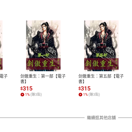
式
退換貨規範
、LINE PAY、AFTEE
本店是否提供消費者保護法七日猶
之權利，遽消費者保護法及通訊交
電子
剑傲重生：第一部【電子
剑傲重生：第五部【電子
除權合理例外情事適用準則，依商
書】
書】
質各有不同規定。詳細退換貨說明
315
315
$
$
照各商品說明。
1
%
(賺
3
點)
1
%
(賺
3
點)
詳細說明
繼續逛其他店舖