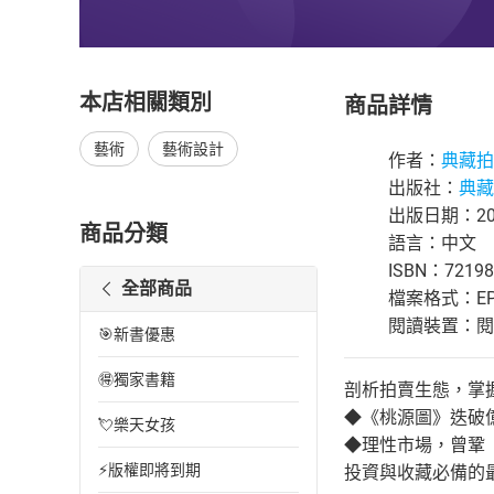
本店相關類別
商品詳情
藝術
藝術設計
作者：
典藏拍
出版社：
典藏
出版日期：201
商品分類
語言：中文
ISBN：72198
全部商品
檔案格式：EP
閱讀裝置：閱讀器
🎯新書優惠
🉐獨家書籍
剖析拍賣生態，掌
◆《桃源圖》迭破
💘樂天女孩
◆理性市場，曾鞏
⚡版權即將到期
投資與收藏必備的