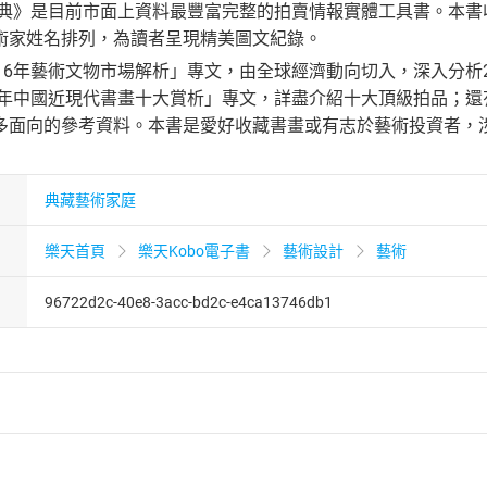
大典》是目前市面上資料最豐富完整的拍賣情報實體工具書。本書
術家姓名排列，為讀者呈現精美圖文紀錄。
16年藝術文物市場解析」專文，由全球經濟動向切入，深入分析2
6年中國近現代書畫十大賞析」專文，詳盡介紹十大頂級拍品；還
多面向的參考資料。本書是愛好收藏書畫或有志於藝術投資者，
典藏藝術家庭
樂天首頁
樂天Kobo電子書
藝術設計
藝術
96722d2c-40e8-3acc-bd2c-e4ca13746db1