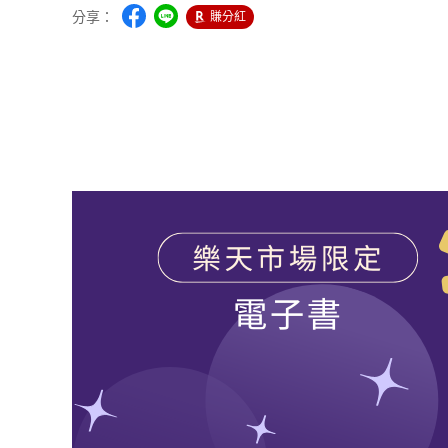
分享：
賺分紅