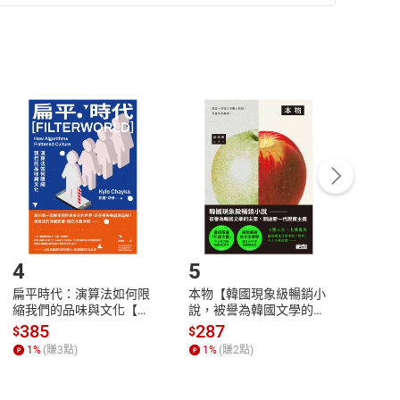
準則
第
2
條第
5
款之規定，「非以有形媒介提供之數位
，不適用消保法第
19
條第
1
項七日內無條件退貨之規
非以有形媒介提供之數位內容，消費者同意若訂購後
付款
方式
完成
訂單
中點選「瀏覽訂單明細」
>
「申請取消訂單
/
退
Payment
Complete
/退貨。
登入帳號，下載書籍後看書
4
5
6
扁平時代：演算法如何限
本物【韓國現象級暢銷小
蛋白
縮我們的品味與文化【電
說，被譽為韓國文學的未
版）─
子書】
來】【電子書】
秘密
385
287
24
$
$
$
一本
1
%
(賺
3
點)
1
%
(賺
2
點)
1
%