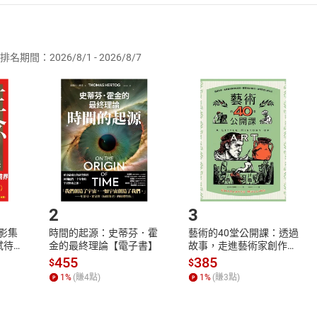
者保護法
第
19
條第
1
項後段
暨
通訊交易解除權合理例外情事適用
供即為完成之線上服務，經消費者事先同意始提供。」 之商品
排名期間：2026/8/1 - 2026/8/7
訂購本店鋪之商品即代表知悉本店鋪所銷售之商品為電子書，屬
取電子書，不得請求退貨退款。
品
放入
購物車
登入
帳號
欲取消訂單或辦理退貨時，請登入樂天市場，並於「我的訂單」
Shopping cart
Login
將依您的申請進行審核，待審核通過後將為您辦理退款事宜。
市場須以整筆訂單為單位進行取消/退貨，恕無法以單支商品取消
如何開始使用？
.選擇閱讀載具
Step2.
2
3
X影集
時間的起源：史蒂芬．霍
藝術的40堂公開課：透過
蓄弒待
金的最終理論【電子書】
故事，走進藝術家創作現
場，看藝術如何誕生、如
455
385
$
$
何形塑人類生活【電子
1
%
(賺
4
點)
1
%
(賺
3
點)
書】