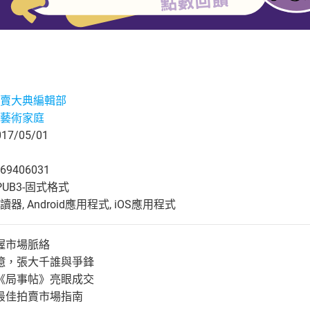
賣大典編輯部
藝術家庭
7/05/01
69406031
UB3-固式格式
, Android應用程式, iOS應用程式
握市場脈絡
億，張大千誰與爭鋒
《局事帖》亮眼成交
最佳拍賣市場指南