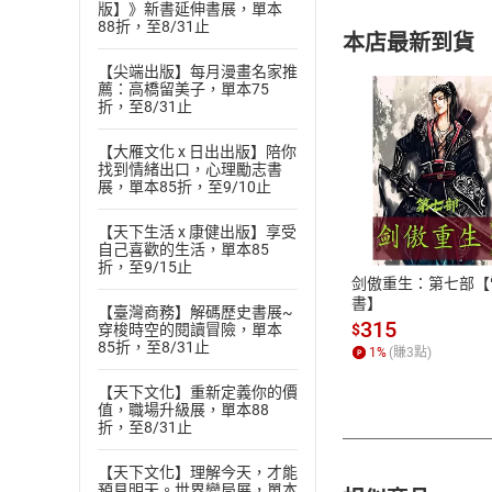
版】》新書延伸書展，單本
88折，至8/31止
本店最新到貨
【尖端出版】每月漫畫名家推
薦：高橋留美子，單本75
折，至8/31止
【大雁文化 x 日出出版】陪你
找到情緒出口，心理勵志書
展，單本85折，至9/10止
付款方
【天下生活 x 康健出版】享受
ATM轉帳、信用卡
自己喜歡的生活，單本85
折，至9/15止
剑傲重生：第七部【
書】
【臺灣商務】解碼歷史書展~
315
$
穿梭時空的閱讀冒險，單本
85折，至8/31止
1
%
(賺
3
點)
【天下文化】重新定義你的價
值，職場升級展，單本88
折，至8/31止
【天下文化】理解今天，才能
預見明天。世界變局展，單本