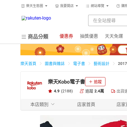
樂天生態圈
我要開店
網站導覽
購
優惠券
抽獎優惠
天天免運
商品分類
20
樂天首頁
圖書與雜誌
電子書
藝術設計
樂天Kobo電子書
追蹤
4.9
(2188)
追蹤
2.4萬
出貨
本店類別
店家首頁
店家