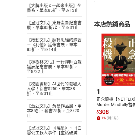
(
一
)
依
消費
【大牌出版 x 一起來出版】全
書系，單本85折，至8/13止
內容或一經提
購書須知
定。
【皇冠文化】東野圭吾紀念書
本店熱銷商品
(
二
)
消費者
展，單本85折起，至8/31止
且已下載
/
存
挑選
商
【啟動文化】翻轉思維的練習
退貨方式：您
－《利他》延伸書展，單本
Choose
85折，至8/14止
貨」，本店鋪
請注意，樂天
【橡樹林文化】一行禪師百歲
購書後，
誕辰紀念書展，單本85折，
至8/22止
Step1
【校園書房】AI世代的職場大
人學！新書$250、單本88
1
折，至8/31止
正念殺機【NETFLI
Murder Mindfully
【蓋亞文化】黃易作品展，單
發】【電子書】
308
本85折、套書75折，至8/20
$
止
1
%
(賺
3
點)
【皇冠文化】《曉星》、《白
雪公主殺人事件【童話破滅