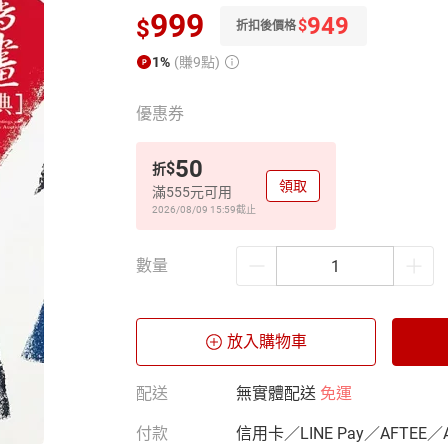
999
949
$
$
折扣後價格
1%
(賺9點)
優惠券
50
$
折
領取
滿555元可用
2026/08/09 15:59
截止
數量
放入購物車
配送
無實體配送
免運
付款
信用卡／LINE Pay／AFTEE／