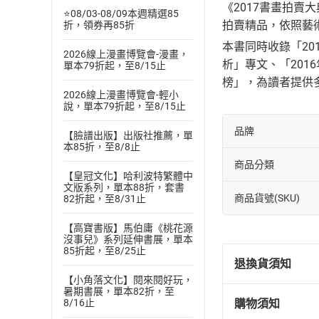
《2017書畫拍賣
⭐08/03-08/09本週精選85
拍賣精品，依照藝
折，領券再85折
本書同時收錄「20
2026線上漫畫博覽會-漫畫，
析」專文、「201
單本79折起，至8/15止
榜」，為讀者提供
2026線上漫畫博覽會-輕小
說，單本79折起，至8/15止
品牌
【臉譜出版】出版社推薦，單
本85折，至8/8止
商品分類
【皇冠文化】哈利波特繁體中
文版系列，單本88折，套書
商品貨號(SKU)
82折起，至8/31止
【高寶書版】馬伯庸《桃花源
沒事兒》系列延伸書展，單本
85折起，至8/25止
退換貨須知
【小角落文化】閱來閱好玩，
暑期書展，單本82折，至
購物須知
8/16止
退換貨規定：