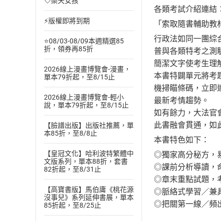
💘樂天女孩
各類考試介紹連結：http
⚡版權即將到期
「索取隨書輔助教材：http
行政法如同一團綜
⭐08/03-08/09本週精選85
折，領券再85折
普與各類特考之測
簡潔文字使考生理
2026線上漫畫博覽會-漫畫，
本書特闢單元將考
單本79折起，至8/15止
機掃瞄條碼，立即
2026線上漫畫博覽會-輕小
最新考情趨勢。
說，單本79折起，至8/15止
如有餘力，大法官
此書融會貫通，如
【臉譜出版】出版社推薦，單
本85折，至8/8止
本書特色如下：
【皇冠文化】哈利波特繁體中
◎獨家高分秘方，
文版系列，單本88折，套書
◎課前分析導讀，
82折起，至8/31止
◎章末重點試題，
【高寶書版】馬伯庸《桃花源
◎脈絡式學習／兼
沒事兒》系列延伸書展，單本
◎把關第一線／頻
85折起，至8/25止