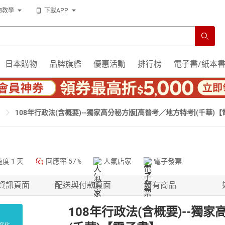
物教學
下載APP
日本購物
品牌旗艦
優惠活動
排行榜
電子書/紙本
108年行政法(含概要)--獨家高分秘方版[高普考／地方特考](千華)
速度
1 天
回應率
57%
人氣店家
電子發票
資訊頁面
配送與付款頁面
所有商品
108年行政法(含概要)--獨