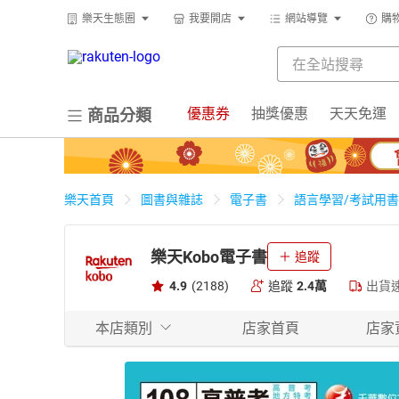
樂天生態圈
我要開店
網站導覽
購
優惠券
抽獎優惠
天天免運
商品分類
樂天首頁
圖書與雜誌
電子書
語言學習/考試用書
樂天Kobo電子書
追蹤
4.9
(2188)
追蹤
2.4萬
出貨
本店類別
店家首頁
店家