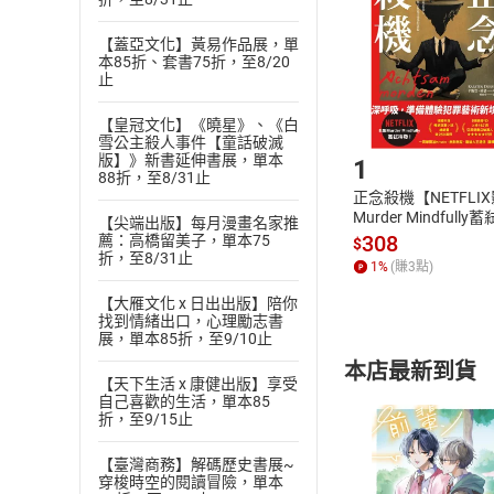
貨」，本店鋪
【蓋亞文化】黃易作品展，單
請注意，樂天
本85折、套書75折，至8/20
購書後，
止
【皇冠文化】《曉星》、《白
Step1
雪公主殺人事件【童話破滅
版】》新書延伸書展，單本
1
88折，至8/31止
正念殺機【NETFLI
Murder Mindfully
【尖端出版】每月漫畫名家推
發】【電子書】
308
薦：高橋留美子，單本75
$
折，至8/31止
1
%
(賺
3
點)
【大雁文化 x 日出出版】陪你
找到情緒出口，心理勵志書
展，單本85折，至9/10止
本店最新到貨
【天下生活 x 康健出版】享受
自己喜歡的生活，單本85
折，至9/15止
【臺灣商務】解碼歷史書展~
穿梭時空的閱讀冒險，單本