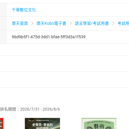
千華數位文化
樂天首頁
樂天Kobo電子書
語言學習/考試用書
考試
96d9b5f1-475d-3dd1-bfae-5ff3d3a1f539
者保護法
第
19
條第
1
項後段
暨
通訊交易解除權合理例外情事適用
供即為完成之線上服務，經消費者事先同意始提供。」 之商品
排名期間：2026/7/31 - 2026/8/6
訂購本店鋪之商品即代表知悉本店鋪所銷售之商品為電子書，屬
取電子書，不得請求退貨退款。
品
放入
購物車
登入
帳號
欲取消訂單或辦理退貨時，請登入樂天市場，並於「我的訂單」
Shopping cart
Login