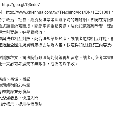
://goo.gl/Q3edo7
://www.chienhua.com.tw/TeachingAids/BN/1E251081.
合了政治、社會、經濟及法學等糾纏不清的蜘蛛網，如何在有限
驗式題目編寫而成，關鍵字詞重點突顯，強化記憶輕鬆學習；理
解本科要義，好學易吸收。
題與法條相互對照，配合法規彙整題庫，讓讀者能夠相互呼應、融會
連結至全國法規資料庫檢閱法規內容，快速得知法條修正內容及
會議解釋文、司法院行政法院判例等再加留意。讀者可參考本書
此一來必可考遍天下無敵手，成為考場不敗。
易讀、易懂、易記
命題趨勢瞭若指掌
考題觀摩充分演練
具深淺觀念，快速入門
出度標示，提示準備重點