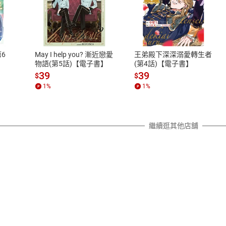
式
退換貨規範
、LINE PAY、AFTEE
本店是否提供消費者保護法七日猶
之權利，遽消費者保護法及通訊交
6
May I help you? 漸近戀愛
王弟殿下深深溺愛轉生者
除權合理例外情事適用準則，依商
物語(第5話)【電子書】
(第4話)【電子書】
質各有不同規定。詳細退換貨說明
39
39
$
$
照各商品說明。
1
%
1
%
詳細說明
繼續逛其他店舖