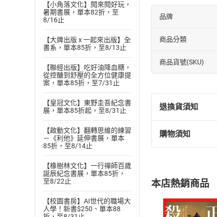
【小角落文化】閱來閱好玩，
暑期書展，單本82折，至
品牌
8/16止
商品分類
【大牌出版 x 一起來出版】全
書系，單本85折，至8/13止
商品貨號(SKU)
【聯經出版】吃好油降血糖，
從控醣到舒壓的全方位健康提
案，單本85折，至7/31止
【皇冠文化】東野圭吾紀念書
退換貨須知
展，單本85折起，至8/31止
【啟動文化】翻轉思維的練習
購物須知
退換貨規定：
－《利他》延伸書展，單本
85折，至8/14止
(
一
)
依
消費
內容或一經提
【橡樹林文化】一行禪師百歲
購書須知
誕辰紀念書展，單本85折，
定。
至8/22止
本店熱銷商品
(
二
)
消費者
且已下載
/
存
【校園書房】AI世代的職場大
挑選
商
人學！新書$250、單本88
退貨方式：您
Choose
折，至8/31止