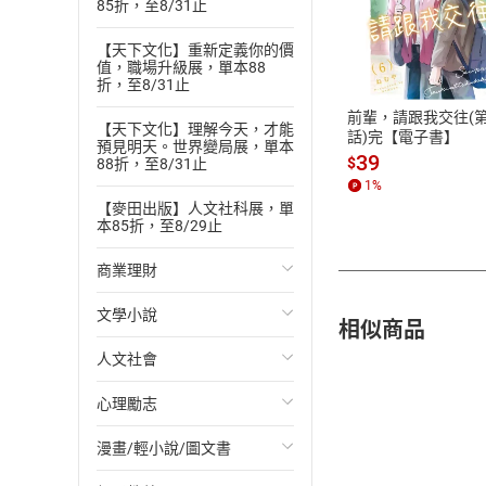
85折，至8/31止
付款方
【天下文化】重新定義你的價
值，職場升級展，單本88
ATM轉帳、信用卡
折，至8/31止
前輩，請跟我交往(第
【天下文化】理解今天，才能
話)完【電子書】
預見明天。世界變局展，單本
39
$
88折，至8/31止
1
%
【麥田出版】人文社科展，單
本85折，至8/29止
商業理財
文學小說
投資理財
相似商品
人文社會
經濟/趨勢
歐美文學
心理勵志
財務/金融
日本文學
國際關係
漫畫/輕小說/圖文書
管理/領導
韓國文學
政治
心靈成長/情緒