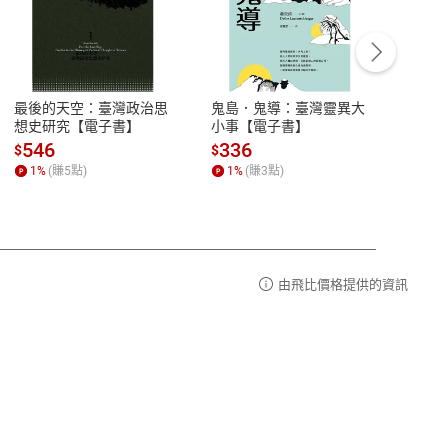
客服資訊
豫期
服務時間：週一到週五 10:00-12:00、
易解
13:00-17:00 (國定假日及例假日休息)
最後的天空：臺灣政治思
鬼島．鬼導：臺灣靈異大
中西
品性
客服電話：0080-1857077
想史研究【電子書】
小事【電子書】
子書
請參
客服信箱：
聯絡店家
546
336
32
$
$
$
1
%
(賺
5
點)
1
%
(賺
3
點)
1
%
由飛比價格提供的資訊