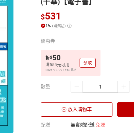
(千華)【電子書】
531
$
1%
(賺5點)
優惠券
50
$
折
領取
滿555元可用
2026/08/09 15:59
截止
數量
放入購物車
配送
無實體配送
免運