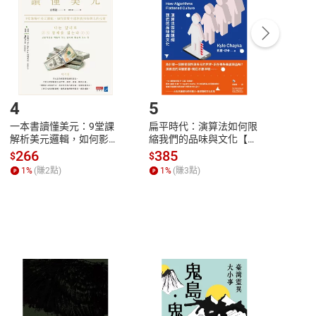
/退貨。
登入帳號，下載書籍後看書
4
5
6
一本書讀懂美元：9堂課
扁平時代：演算法如何限
本物
解析美元邏輯，如何影響
縮我們的品味與文化【電
說，
全球經濟和每個人的投資
子書】
來】
266
385
28
$
$
$
【電子書】
1
%
(賺
2
點)
1
%
(賺
3
點)
1
%