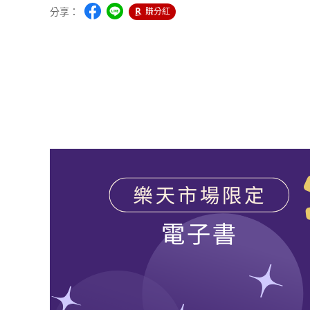
分享：
賺分紅