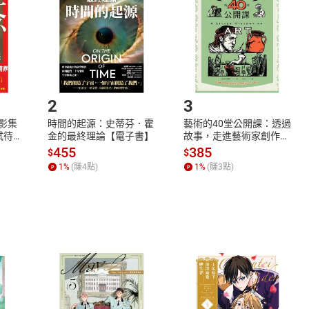
將依您的申請進行審核，待審核通過後將為您辦理退款事宜。
市場須以整筆訂單為單位進行取消/退貨，恕無法以單支商品取消
如何開始使用？
.選擇閱讀載具
Step2.
2
3
X影集
時間的起源：史蒂芬．霍
藝術的40堂公開課：透過
蓄弒待
金的最終理論【電子書】
故事，走進藝術家創作現
場，看藝術如何誕生、如
455
385
$
$
何形塑人類生活【電子
1
%
(賺
4
點)
1
%
(賺
3
點)
書】