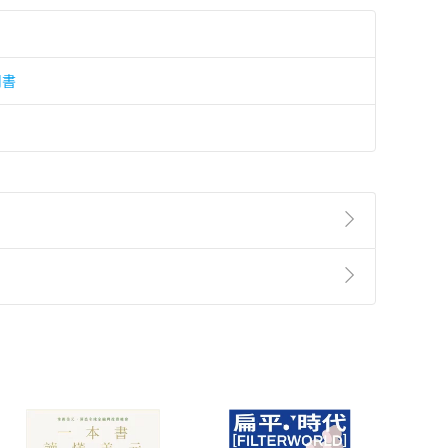
用書
準則
第
2
條第
5
款之規定，「非以有形媒介提供之數位
，不適用消保法第
19
條第
1
項七日內無條件退貨之規
非以有形媒介提供之數位內容，消費者同意若訂購後
付款
方式
完成
訂單
中點選「瀏覽訂單明細」
>
「申請取消訂單
/
退
Payment
Complete