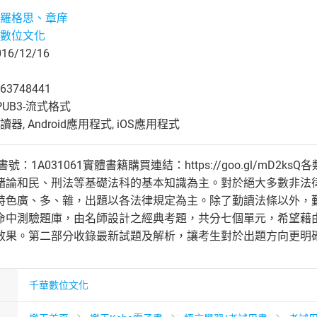
羅格思、章庠
數位文化
6/12/16
63748441
UB3-流式格式
, Android應用程式, iOS應用程式
1A031061實體書籍購買連結：https://goo.gl/mD2ksQ各類
緒論和民、刑法等基礎法科的基本知識為主。對於絕大多數非法
特色廣、多、雜，出題以各法律規定為主。除了勤讀法條以外，
命中測驗題庫，由名師設計之經典考題，共分七個單元，希望藉
效果。第二部分收錄最新試題及解析，讓考生對於出題方向更明
千華數位文化