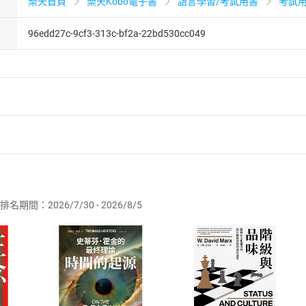
樂天首頁
樂天Kobo電子書
語言學習/考試用書
考試
96edd27c-9cf3-313c-bf2a-22bd530cc049
者保護法
第
19
條第
1
項後段
暨
通訊交易解除權合理例外情事適用
供即為完成之線上服務，經消費者事先同意始提供。」 之商品
排名期間：2026/7/30 - 2026/8/5
訂購本店鋪之商品即代表知悉本店鋪所銷售之商品為電子書，屬
取電子書，不得請求退貨退款。
品
放入
購物車
登入
帳號
欲取消訂單或辦理退貨時，請登入樂天市場，並於「我的訂單」
Shopping cart
Login
將依您的申請進行審核，待審核通過後將為您辦理退款事宜。
市場須以整筆訂單為單位進行取消/退貨，恕無法以單支商品取消
如何開始使用？