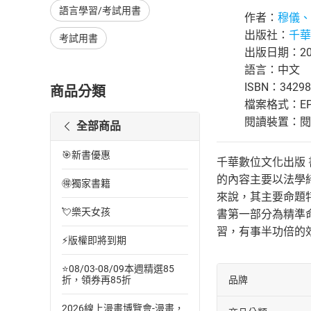
語言學習/考試用書
作者：
穆儀、
出版社：
千華
考試用書
出版日期：201
語言：中文
ISBN：34298
商品分類
檔案格式：EP
閱讀裝置：閱讀器
全部商品
🎯新書優惠
千華數位文化出版 書號：
的內容主要以法學
🉐獨家書籍
來說，其主要命題
💘樂天女孩
書第一部分為精準
習，有事半功倍的
⚡版權即將到期
⭐08/03-08/09本週精選85
品牌
折，領券再85折
2026線上漫畫博覽會-漫畫，