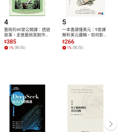
登入帳號，下載書籍後看書
4
5
6
藝術的40堂公開課：透過
一本書讀懂美元：9堂課
本物
故事，走進藝術家創作現
解析美元邏輯，如何影響
說，
場，看藝術如何誕生、如
全球經濟和每個人的投資
來】
385
266
28
$
$
$
何形塑人類生活【電子
【電子書】
1
%
(賺
3
點)
1
%
(賺
2
點)
1
%
書】
客服資訊
豫期
服務時間：週一到週五 10:00-12:00、