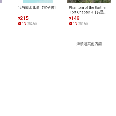
之權利，遽消費者保護法及通訊交
我与南水北调【電子書】
Phantom of the Earthen
除權合理例外情事適用準則，依商
 Fort Chapter 4【有聲
書】
質各有不同規定。詳細退換貨說明
215
149
$
$
照各商品說明。
1
%
(賺
2
點)
1
%
(賺
1
點)
詳細說明
繼續逛其他店舖