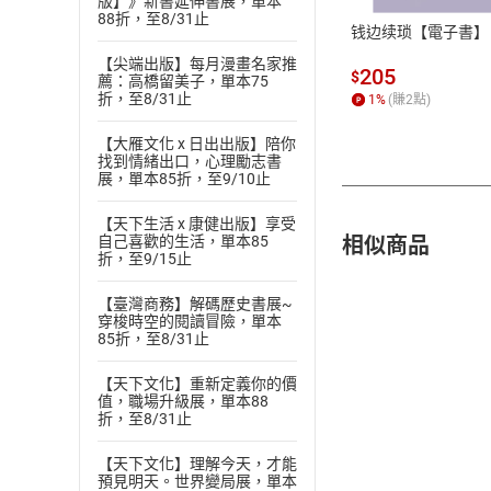
版】》新書延伸書展，單本
88折，至8/31止
钱边续琐【電子書】
【尖端出版】每月漫畫名家推
205
$
薦：高橋留美子，單本75
折，至8/31止
1
%
(賺
2
點)
【大雁文化 x 日出出版】陪你
找到情緒出口，心理勵志書
展，單本85折，至9/10止
【天下生活 x 康健出版】享受
相似商品
自己喜歡的生活，單本85
折，至9/15止
【臺灣商務】解碼歷史書展~
穿梭時空的閱讀冒險，單本
85折，至8/31止
【天下文化】重新定義你的價
值，職場升級展，單本88
折，至8/31止
【天下文化】理解今天，才能
預見明天。世界變局展，單本