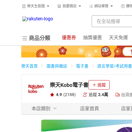
樂天生態圈
我要開店
網站導覽
購
優惠券
抽獎優惠
天天免運
商品分類
樂天首頁
圖書與雜誌
電子書
語言學習/考試用書
樂天Kobo電子書
追蹤
4.9
(2188)
追蹤
2.4萬
出貨
本店類別
店家首頁
店家