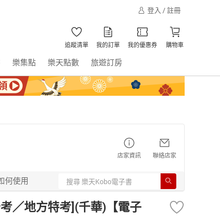
登入 / 註冊
追蹤清單
我的訂單
我的優惠券
購物車
書
樂集點
樂天點數
旅遊訂房
店家資訊
聯絡店家
如何使用
考／地方特考](千華)【電子