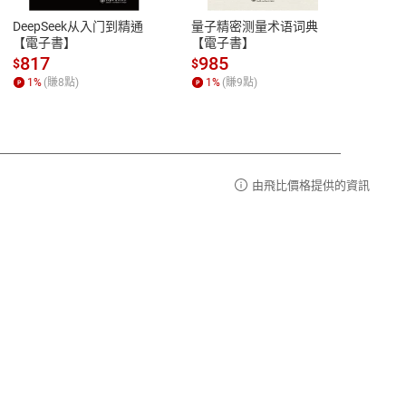
易解
13:00-17:00 (國定假日及例假日休息)
DeepSeek从入门到精通
量子精密测量术语词典
新西
品性
客服電話：0080-1857077
【電子書】
【電子書】
计研
請參
客服信箱：
聯絡店家
817
985
98
$
$
$
1
%
(賺
8
點)
1
%
(賺
9
點)
1
%
由飛比價格提供的資訊