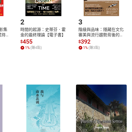
.選擇閱讀載具
Step2.
2
3
X影集
時間的起源：史蒂芬．霍
階級與品味：隱藏在文化
蓄弒待
金的最終理論【電子書】
審美與流行趨勢背後的地
位渴望【電子書】
455
392
$
$
1
%
(賺
4
點)
1
%
(賺
3
點)
式
退換貨規範
、LINE PAY、AFTEE
本店是否提供消費者保護法七日猶