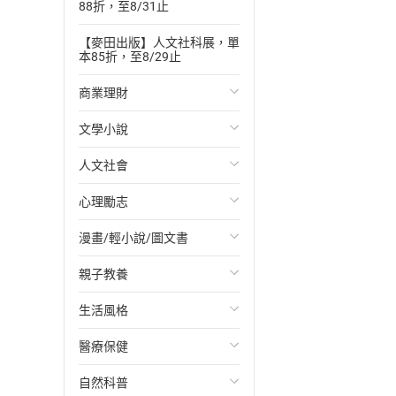
88折，至8/31止
【麥田出版】人文社科展，單
本85折，至8/29止
商業理財
文學小說
投資理財
人文社會
經濟/趨勢
歐美文學
心理勵志
財務/金融
日本文學
國際關係
漫畫/輕小說/圖文書
管理/領導
韓國文學
政治
心靈成長/情緒
親子教養
職場工作術
華文文學
社會科學
人際關係
輕小說
生活風格
成功法
經典文學
台灣/中國歷史
兩性關係
奇幻/科幻
教育現場
醫療保健
行銷/廣告
成長/家庭生活小說
日/韓歷史
心理學
愛情故事
兒童文學/故事
飲食/食譜
自然科普
傳記
懸疑/推理小說
其他歷史/史學
職場/社會寫實
兒童科普/學習
健身/美顏
健康/養生