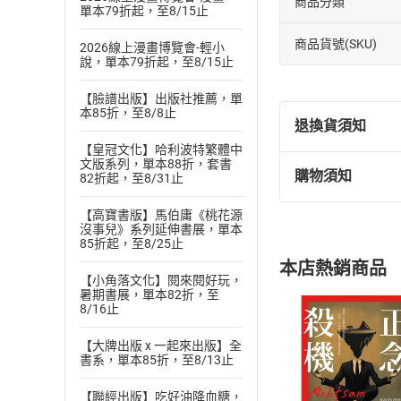
商品分類
單本79折起，至8/15止
商品貨號(SKU)
2026線上漫畫博覽會-輕小
說，單本79折起，至8/15止
【臉譜出版】出版社推薦，單
本85折，至8/8止
退換貨須知
【皇冠文化】哈利波特繁體中
文版系列，單本88折，套書
購物須知
82折起，至8/31止
退換貨規定：
(
一
)
依
消費
【高寶書版】馬伯庸《桃花源
內容或一經提
沒事兒》系列延伸書展，單本
85折起，至8/25止
購書須知
定。
本店熱銷商品
(
二
)
消費者
【小角落文化】閱來閱好玩，
暑期書展，單本82折，至
且已下載
/
存
挑選
商
8/16止
退貨方式：您
Choose
貨」，本店鋪
【大牌出版 x 一起來出版】全
書系，單本85折，至8/13止
請注意，樂天
購書後，
【聯經出版】吃好油降血糖，