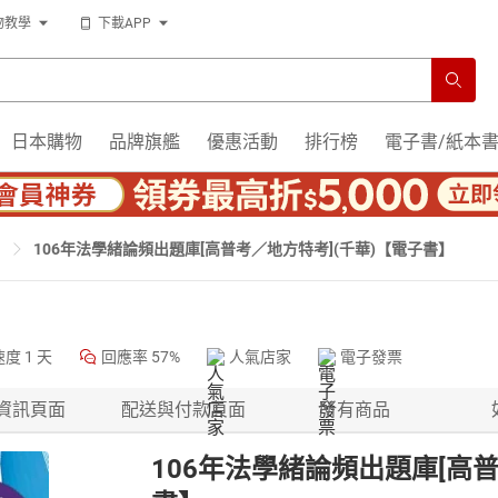
物教學
下載APP
日本購物
品牌旗艦
優惠活動
排行榜
電子書/紙本
106年法學緒論頻出題庫[高普考／地方特考](千華)【電子書】
速度
1 天
回應率
57%
人氣店家
電子發票
資訊頁面
配送與付款頁面
所有商品
106年法學緒論頻出題庫[高普