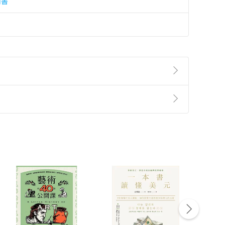
用書
準則
第
2
條第
5
款之規定，「非以有形媒介提供之數位
，不適用消保法第
19
條第
1
項七日內無條件退貨之規
非以有形媒介提供之數位內容，消費者同意若訂購後
付款
方式
完成
訂單
中點選「瀏覽訂單明細」
>
「申請取消訂單
/
退
Payment
Complete
/退貨。