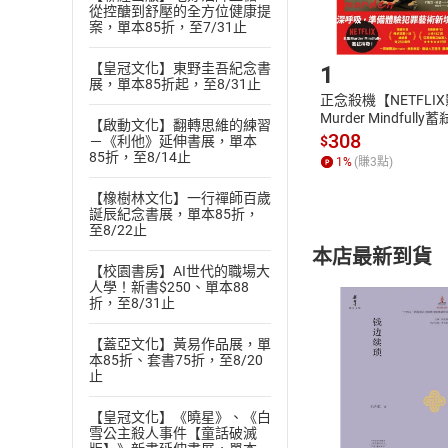
從控醣到舒壓的全方位健康提
案，單本85折，至7/31止
Step1
【皇冠文化】東野圭吾紀念書
1
展，單本85折起，至8/31止
正念殺機【NETFLI
Murder Mindfully
【啟動文化】翻轉思維的練習
發】【電子書】
308
$
－《利他》延伸書展，單本
85折，至8/14止
1
%
(賺
3
點)
【橡樹林文化】一行禪師百歲
誕辰紀念書展，單本85折，
至8/22止
本店最新到貨
【校園書房】AI世代的職場大
人學！新書$250、單本88
折，至8/31止
【蓋亞文化】黃易作品展，單
本85折、套書75折，至8/20
止
付款方
【皇冠文化】《曉星》、《白
雪公主殺人事件【童話破滅
ATM轉帳、信用卡