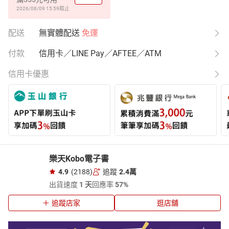
2026/08/09 15:59
截止
配送
無實體配送
免運
付款
信用卡／LINE Pay／AFTEE／ATM
信用卡優惠
樂天Kobo電子書
4.9
(2188)
追蹤
2.4萬
出貨速度
1 天
回應率
57%
追蹤店家
逛店舖