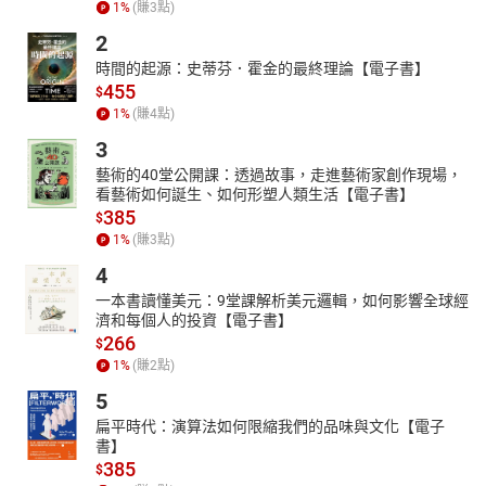
1
%
(賺
3
點)
2
時間的起源：史蒂芬．霍金的最終理論【電子書】
455
$
1
%
(賺
4
點)
3
藝術的40堂公開課：透過故事，走進藝術家創作現場，
看藝術如何誕生、如何形塑人類生活【電子書】
385
$
1
%
(賺
3
點)
4
一本書讀懂美元：9堂課解析美元邏輯，如何影響全球經
濟和每個人的投資【電子書】
266
$
1
%
(賺
2
點)
5
扁平時代：演算法如何限縮我們的品味與文化【電子
書】
385
$