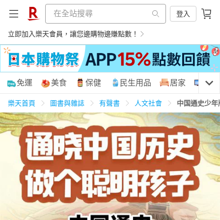
登入
立即加入樂天會員，讓您邊購物邊賺點數！
購物網分類
免運
美食
保健
民生用品
居家
3C
樂天首頁
圖書與雜誌
有聲書
人文社會
中国通史少年
天天免運
美食蛋糕
養生保健
民生用品
居家生活
3C家電
運動休閒
親子玩具
女裝
男裝
化妝保養
情趣用品