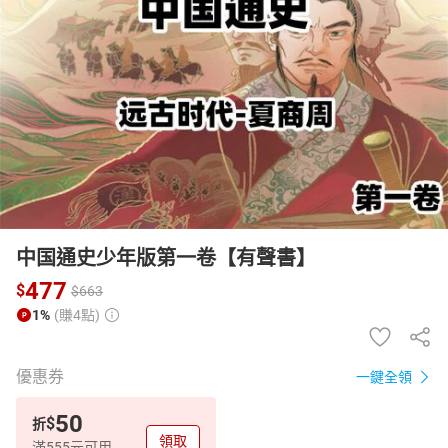
日本購物
電子/紙本書
HOT
中国通史少年版第一卷【有聲書】
477
$
$
663
1%
(賺4點)
優惠券
一鍵全領
50
$
折
領取
滿555元可用