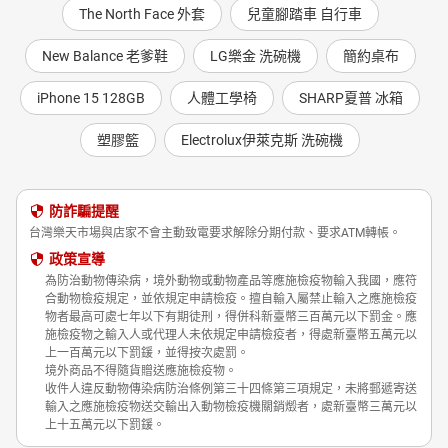
The North Face 外套
兒童腳踏車 自行車
New Balance 老爹鞋
LG樂金 洗碗機
簡約桌布
iPhone 15 128GB
人體工學椅
SHARP夏普 冰箱
塑膠籃
Electrolux伊萊克斯 洗碗機
防詐騙提醒
台灣樂天市場與店家不會主動致電要求解除分期付款、要求ATM轉帳。
政策宣導
為防治動物傳染病，境外動物或動物產品等應施檢疫物輸入我國，應符
合動物檢疫規定，並依規定申請檢疫。擅自輸入屬禁止輸入之應施檢疫
物者最高可處七年以下有期徒刑，得併科新臺幣三百萬元以下罰金。應
施檢疫物之輸入人或代理人未依規定申請檢疫者，得處新臺幣五萬元以
上一百萬元以下罰鍰，並得按次處罰。
境外商品不得隨貨贈送應施檢疫物。
收件人違反動物傳染病防治條例第三十四條第三項規定，未將郵遞寄送
輸入之應施檢疫物送交輸出入動物檢疫機關銷燬者，處新臺幣三萬元以
上十五萬元以下罰鍰。