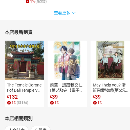
1
%
(賺
3
點)
查看更多
本店最新到貨
The Female Corone
前輩，請跟我交往
May I help you? 漸
r of Dali Temple Vo
(第6話)完【電子
近戀愛物語(第5話)
l.6【有聲書】
書】
【電子書】
132
39
39
$
$
$
1
%
(賺
1
點)
1
%
1
%
本店相關類別