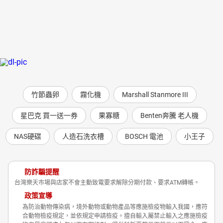
竹節蟲卵
霧化機
Marshall Stanmore III
星巴克 買一送一券
果寡糖
Benten奔騰 老人機
NAS硬碟
人造石洗衣槽
BOSCH 電池
小王子
防詐騙提醒
台灣樂天市場與店家不會主動致電要求解除分期付款、要求ATM轉帳。
政策宣導
為防治動物傳染病，境外動物或動物產品等應施檢疫物輸入我國，應符
合動物檢疫規定，並依規定申請檢疫。擅自輸入屬禁止輸入之應施檢疫