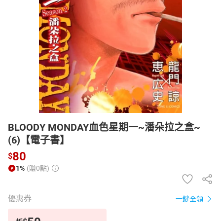
日本購物
電子/紙本書
HOT
BLOODY MONDAY血色星期一~潘朵拉之盒~
(6)【電子書】
80
$
1%
(賺0點)
優惠券
一鍵全領