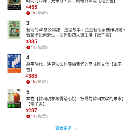
時間的起源：史蒂芬．霍金的最終理論【電子書】
455
$
1
%
(賺
4
點)
3
藝術的40堂公開課：透過故事，走進藝術家創作現場，
看藝術如何誕生、如何形塑人類生活【電子書】
385
$
1
%
(賺
3
點)
4
扁平時代：演算法如何限縮我們的品味與文化【電子
書】
385
$
1
%
(賺
3
點)
5
本物【韓國現象級暢銷小說，被譽為韓國文學的未來】
【電子書】
287
$
1
%
(賺
2
點)
查看更多