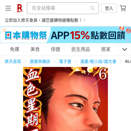
登入
立即加入樂天會員，讓您邊購物邊賺點數！
購物網分類
免運
美食
保健
民生用品
居家
3C
樂天首頁
圖書與雜誌
電子書
漫畫/輕小說/圖文書
B
天天免運
美食蛋糕
養生保健
民生用品
居家生活
3C家電
運動休閒
親子玩具
女裝
男裝
化妝保養
情趣用品