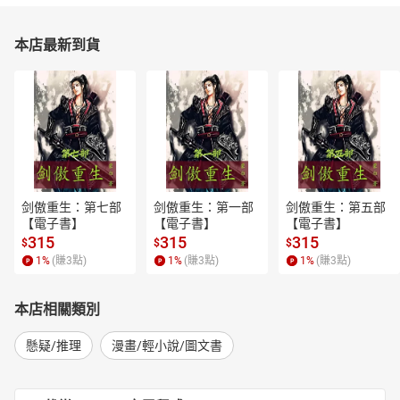
本店最新到貨
剑傲重生：第七部
剑傲重生：第一部
剑傲重生：第五部
【電子書】
【電子書】
【電子書】
315
315
315
$
$
$
1
%
(賺
3
點)
1
%
(賺
3
點)
1
%
(賺
3
點)
本店相關類別
懸疑/推理
漫畫/輕小說/圖文書