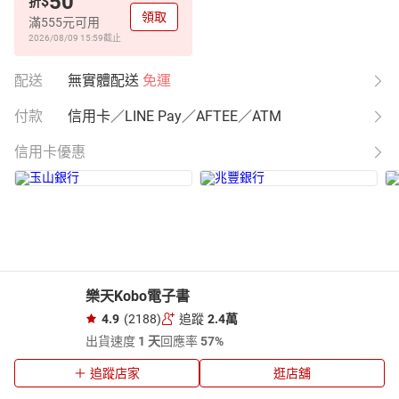
50
$
折
領取
滿555元可用
2026/08/09 15:59
截止
配送
無實體配送
免運
付款
信用卡／LINE Pay／AFTEE／ATM
信用卡優惠
樂天Kobo電子書
4.9
(2188)
追蹤
2.4萬
出貨速度
1 天
回應率
57%
追蹤店家
逛店舖