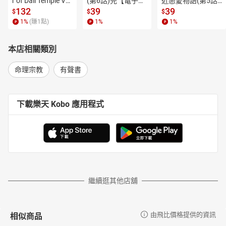
r of Dali Temple Vo
(第6話)完【電子
近戀愛物語(第5話)
l.6【有聲書】
書】
【電子書】
132
39
39
$
$
$
1
%
(賺
1
點)
1
%
1
%
本店相關類別
命理宗教
有聲書
下載樂天 Kobo 應用程式
繼續逛其他店舖
相似商品
由飛比價格提供的資訊