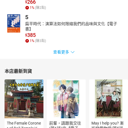
266
$
◎畫作參展記錄：
1
%
(賺
2
點)
2018年 第23屆日本國際公募未來展（入選）
5
2018年 西藏宗教文化展
扁平時代：演算法如何限縮我們的品味與文化【電子
2018年 法國巴黎左岸古堡現代藝術展
書】
2019年 國父紀念館黃明櫻教授師生油畫聯展
385
$
2019年 法國巴黎羅浮宮卡爾塞廳國際藝術沙龍博覽會
1
%
(賺
3
點)
2019年 西藏宗教文化展
2020年 中正紀念堂時代魅力三人展
查看更多
2020年 雲林科技大學黃明櫻師生油畫聯展
2020年 艋舺龍山寺板橋文化廣場法雨悠揚畫展
◎現任：
本店最新到貨
雨揚慈善基金會創辦人
雨揚國際董事長
台北市雲林同鄉會副理事長
The Female Corone
前輩，請跟我交往
May I help you? 漸