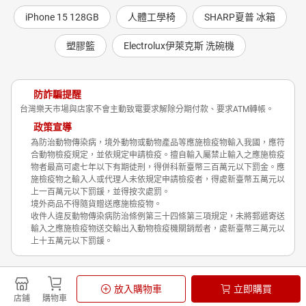
iPhone 15 128GB
人體工學椅
SHARP夏普 冰箱
塑膠籃
Electrolux伊萊克斯 洗碗機
防詐騙提醒
台灣樂天市場與店家不會主動致電要求解除分期付款、要求ATM轉帳。
政策宣導
為防治動物傳染病，境外動物或動物產品等應施檢疫物輸入我國，應符
合動物檢疫規定，並依規定申請檢疫。擅自輸入屬禁止輸入之應施檢疫
物者最高可處七年以下有期徒刑，得併科新臺幣三百萬元以下罰金。應
施檢疫物之輸入人或代理人未依規定申請檢疫者，得處新臺幣五萬元以
上一百萬元以下罰鍰，並得按次處罰。
境外商品不得隨貨贈送應施檢疫物。
收件人違反動物傳染病防治條例第三十四條第三項規定，未將郵遞寄送
輸入之應施檢疫物送交輸出入動物檢疫機關銷燬者，處新臺幣三萬元以
上十五萬元以下罰鍰。
Shopping is Entertainment!
放入購物車
立即購買
非洲豬瘟政策宣導
隱私權政策
店鋪
購物車
© Rakuten Group, Inc.