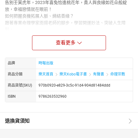
告別壬寅虎年，2023年喜兔恰逢桃花年，貴人與良緣如花朵般綻
放，幸福戀情就在眼前！
如何把握良機拓展人脈、締結善緣？
跟著專業命理學家雨揚老師的腳步，學習開運妙法、突破人生障
礙，
人人都可以沐浴在甜蜜美滿的氛圍中，錢兔似錦，幸福幸運相隨、
查看更多
事事逢凶化吉！
本有聲書節錄《2023開運大預言&喜兔年開運農民曆》一書的精華
內容，易聽易懂易上手！
品牌
時報出版
剪輯工程：王奕久
【作者．朗讀者簡介】
商品分類
樂天首頁
樂天Kobo電子書
有聲書
命理宗教
雨揚
商品貨號(SKU)
970b0920-e829-3c5c-91d4-904d81484ddd
專業命理學家，中醫學博士，喜愛研究儒釋道文化思想，精通八
字、陽宅風水、易經卜卦等中國傳統學說，目前已累積逾六十本著
ISBN
9786263532960
作。曾登上日本雜誌封面，被譽為幸福領航者。
雨揚老師多年來為了和廣大粉絲拉近距離，用心經營社群媒體，活
躍於Facebook、Line、Instagram、YouTube等平台，總粉絲數超過
退換貨須知
百萬，將傳統命理以現代化面貌呈現，開拓嶄新局勢，遍及全球華
人世界！2020及2021年更入選《數位時代》台灣百大影響力網紅，
且「雨揚樂活家族」的YT頻道也在2021年DailyView的Youtuber總