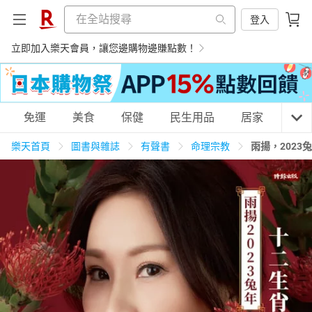
登入
立即加入樂天會員，讓您邊購物邊賺點數！
購物網分類
免運
美食
保健
民生用品
居家
3C
樂天首頁
圖書與雜誌
有聲書
命理宗教
雨揚，202
天天免運
美食蛋糕
養生保健
民生用品
居家生活
3C家電
運動休閒
親子玩具
女裝
男裝
化妝保養
情趣用品