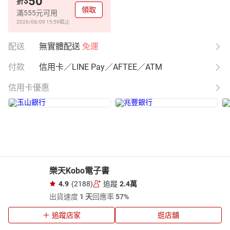
50
$
折
領取
滿555元可用
2026/08/09 15:59
截止
配送
無實體配送
免運
付款
信用卡／LINE Pay／AFTEE／ATM
信用卡優惠
樂天Kobo電子書
4.9
(2188)
追蹤
2.4萬
出貨速度
1 天
回應率
57%
追蹤店家
逛店舖