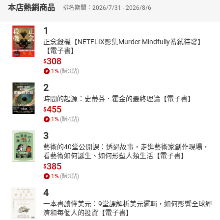
本店熱銷商品
體「好評影響力」獲得第5名，廣受各方讚賞。
排名期間：2026/7/31 - 2026/8/6
近年雨揚老師在忙碌工作之餘，還熱衷於繪畫創作，多次在國內外
1
如日本東京國立新美術館、羅浮宮卡爾塞廳、國父紀念館、中正紀
念堂等地盛大展出，深獲廣大迴響與好評。
正念殺機【NETFLIX影集Murder Mindfully蓄弒待發】
此外，雨揚老師創還辦「雨揚慈善基金會」，熱心投身公益活動，
【電子書】
308
提供清寒獎助學金給家境貧困的學子，並送愛心米給低收入戶及關
$
1
%
(賺
3
點)
懷獨居老人，更捐贈上萬餘件防疫物資挺醫護人員，及捐物資至各
社福機關。行善不落人後，希望能藉此拋磚引玉，推動正能量的美
2
好理念，將愛和溫暖傳至社會各角落。
時間的起源：史蒂芬．霍金的最終理論【電子書】
◎學經歷：
455
$
北京中醫藥大學醫學博士
1
%
(賺
4
點)
中華民國中醫內科醫學會顧問
3
中華民國中醫抗衰老醫學會顧問
藝術的40堂公開課：透過故事，走進藝術家創作現場，
台灣最受歡迎的資深媒體命理大師
看藝術如何誕生、如何形塑人類生活【電子書】
◎目前更創下數種「第一位」命理大師記錄：
385
$
第一位將命理與科技結合的命理大師
1
%
(賺
3
點)
第一位與台灣雅虎奇摩合作大師親算
4
第一位在台灣《聯合報》專欄執筆二十餘年
一本書讀懂美元：9堂課解析美元邏輯，如何影響全球經
第一位受邀於Intel演講的命理大師
濟和每個人的投資【電子書】
第一位也是目前唯一代言世界知名的微軟軟體