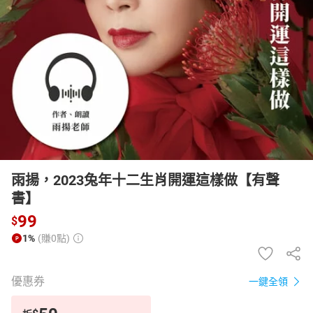
日本購物
電子/紙本書
HOT
雨揚，2023兔年十二生肖開運這樣做【有聲
書】
99
$
1%
(賺0點)
優惠券
一鍵全領