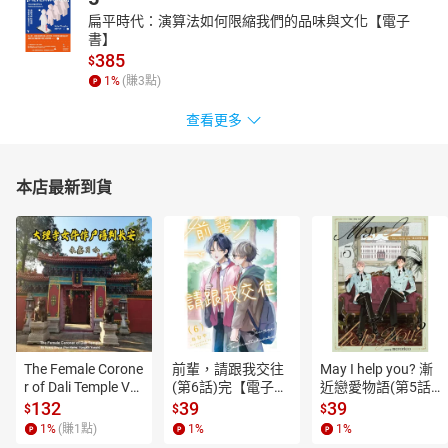
扁平時代：演算法如何限縮我們的品味與文化【電子
書】
385
$
1
%
(賺
3
點)
查看更多
本店最新到貨
The Female Corone
前輩，請跟我交往
May I help you? 漸
r of Dali Temple Vo
(第6話)完【電子
近戀愛物語(第5話)
l.6【有聲書】
書】
【電子書】
132
39
39
$
$
$
1
%
(賺
1
點)
1
%
1
%