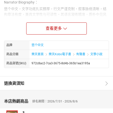
Narrator Biography：
悠个中文，文字功底扎实醇厚，行文严谨克制，叙事脉络清晰，结
构章法有度，兼具文学性与可读性。其语言凝练精准，质朴中见风
骨，平实中藏张力，不事浮夸雕琢，却能于细微处勾勒人物心境，
于平淡间铺陈时代肌理，展现出极强的文字把控能力与叙事功底。
查看更多
无论是场景描摹、细节刻画，还是情感铺陈、思想表达，均层次分
明、意蕴深远，兼具画面感与感染力，使读者极易沉浸于文本所构
建的叙事世界之中。
品牌
悠个中文
商品分類
樂天首頁
樂天Kobo電子書
有聲書
文學小說
商品貨號(SKU)
972c8ac2-7ca3-3675-8d4b-365b1ea3195a
退換貨須知
本店熱銷商品
排名期間：2026/7/31 - 2026/8/6