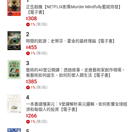
1
正念殺機【NETFLIX影集Murder Mindfully蓄弒待發】
【電子書】
308
$
1
%
(賺
3
點)
2
時間的起源：史蒂芬．霍金的最終理論【電子書】
455
$
1
%
(賺
4
點)
3
藝術的40堂公開課：透過故事，走進藝術家創作現場，
看藝術如何誕生、如何形塑人類生活【電子書】
385
$
1
%
(賺
3
點)
4
一本書讀懂美元：9堂課解析美元邏輯，如何影響全球經
濟和每個人的投資【電子書】
266
$
1
%
(賺
2
點)
5