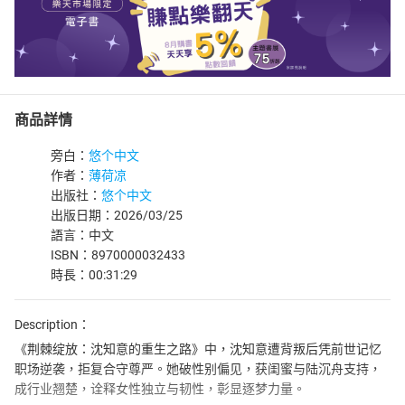
商品詳情
旁白：
悠个中文
作者：
薄荷凉
出版社：
悠个中文
出版日期：2026/03/25
語言：中文
ISBN：8970000032433
時長：00:31:29
Description：
《荆棘绽放：沈知意的重生之路》中，沈知意遭背叛后凭前世记忆
职场逆袭，拒复合守尊严。她破性别偏见，获闺蜜与陆沉舟支持，
成行业翘楚，诠释女性独立与韧性，彰显逐梦力量。