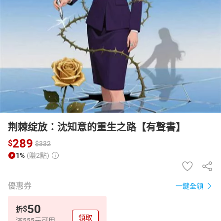
日本購物
電子/紙本書
HOT
荆棘绽放：沈知意的重生之路【有聲書】
289
$
$
332
1%
(賺2點)
優惠券
一鍵全領
50
$
折
領取
滿555元可用