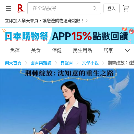
登入
立即加入樂天會員，讓您邊購物邊賺點數！
購物網分類
免運
美食
保健
民生用品
居家
3C
樂天首頁
圖書與雜誌
有聲書
文學小說
荆棘绽放：沈
天天免運
美食蛋糕
養生保健
民生用品
居家生活
3C家電
運動休閒
親子玩具
女裝
男裝
化妝保養
情趣用品