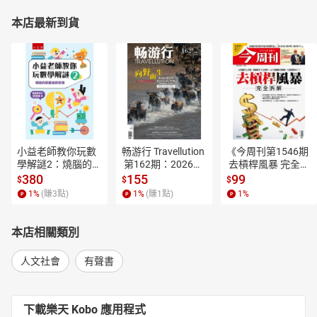
本店最新到貨
小益老師教你玩數
畅游行 Travellution
《今周刊第1546期
學解謎2：燒腦的節
 第162期：2026年
 去槓桿風暴 完全拆
慶遊戲密碼【電子
8月号（中英雙語
解》【電子書】
380
155
99
$
$
$
書】
版）【電子書】
1
%
(賺
3
點)
1
%
(賺
1
點)
1
%
本店相關類別
人文社會
有聲書
下載樂天 Kobo 應用程式