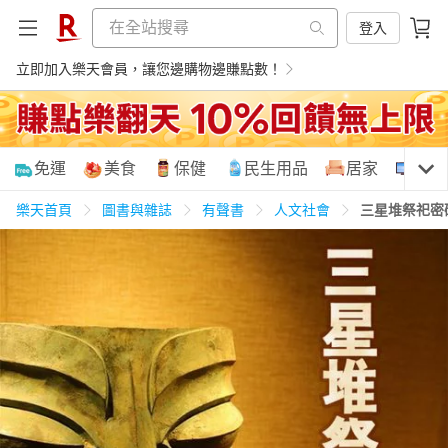
登入
立即加入樂天會員，讓您邊購物邊賺點數！
購物網分類
免運
美食
保健
民生用品
居家
3C
樂天首頁
圖書與雜誌
有聲書
人文社會
三星堆祭祀密
天天免運
美食蛋糕
養生保健
民生用品
居家生活
3C家電
運動休閒
親子玩具
女裝
男裝
化妝保養
情趣用品