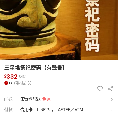
日本購物
電子/紙本書
HOT
三星堆祭祀密码【有聲書】
332
$
$
431
1%
(賺3點)
配送
無實體配送
免運
付款
信用卡／LINE Pay／AFTEE／ATM