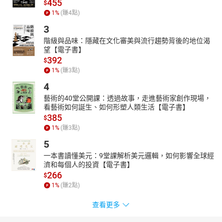
455
$
1
%
(賺
4
點)
3
階級與品味：隱藏在文化審美與流行趨勢背後的地位渴
望【電子書】
392
$
1
%
(賺
3
點)
4
藝術的40堂公開課：透過故事，走進藝術家創作現場，
看藝術如何誕生、如何形塑人類生活【電子書】
385
$
1
%
(賺
3
點)
5
一本書讀懂美元：9堂課解析美元邏輯，如何影響全球經
濟和每個人的投資【電子書】
266
$
1
%
(賺
2
點)
查看更多