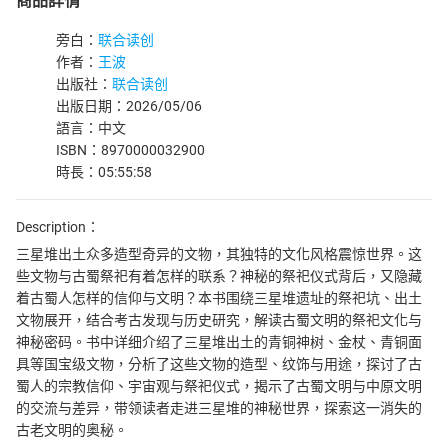
商品詳情
旁白：
联合读创
作者：
王波
出版社：
联合读创
出版日期：2026/05/06
語言：中文
ISBN：8970000032900
時長：05:55:58
Description：
三星堆出土众多造型奇异的文物，其独特的文化风格震惊世界。这
些文物与古蜀祭祀有着怎样的联系？神秘的祭祀仪式背后，又隐藏
着古蜀人怎样的信仰与文明？本书围绕三星堆遗址的祭祀坑、出土
文物展开，结合考古发现与历史研究，解读古蜀文明的祭祀文化与
神秘密码。书中详细介绍了三星堆出土的青铜神树、金杖、青铜面
具等国宝级文物，分析了这些文物的造型、纹饰与用途，探讨了古
蜀人的宗教信仰、宇宙观与祭祀仪式，揭示了古蜀文明与中原文明
的交流与差异，带领读者走进三星堆的神秘世界，探索这一消失的
古老文明的奥秘。