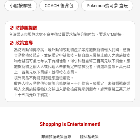
小腿按摩機
COACH 後背包
Pokemon寶可夢 盒玩
防詐騙提醒
台灣樂天市場與店家不會主動致電要求解除分期付款、要求ATM轉帳。
政策宣導
為防治動物傳染病，境外動物或動物產品等應施檢疫物輸入我國，應符
合動物檢疫規定，並依規定申請檢疫。擅自輸入屬禁止輸入之應施檢疫
物者最高可處七年以下有期徒刑，得併科新臺幣三百萬元以下罰金。應
施檢疫物之輸入人或代理人未依規定申請檢疫者，得處新臺幣五萬元以
上一百萬元以下罰鍰，並得按次處罰。
境外商品不得隨貨贈送應施檢疫物。
收件人違反動物傳染病防治條例第三十四條第三項規定，未將郵遞寄送
輸入之應施檢疫物送交輸出入動物檢疫機關銷燬者，處新臺幣三萬元以
上十五萬元以下罰鍰。
Shopping is Entertainment!
非洲豬瘟政策宣導
隱私權政策