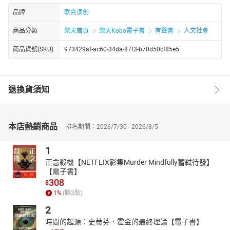
品牌
联合读创
商品分類
樂天首頁
樂天Kobo電子書
有聲書
人文社會
商品貨號(SKU)
973429af-ac60-34da-87f3-b70d50cf85e5
退換貨須知
本店熱銷商品
排名期間：2026/7/30 - 2026/8/5
1
正念殺機【NETFLIX影集Murder Mindfully蓄弒待發】
【電子書】
308
$
1
%
(賺
3
點)
2
時間的起源：史蒂芬．霍金的最終理論【電子書】