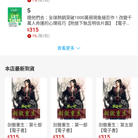
1
%
(賺
2
點)
5
隨他們去：全球熱銷突破1000萬冊現象級巨作！改變千
萬人命運的心理技巧【附放下執念明信片圖】【電子
書】
315
$
1
%
(賺
3
點)
查看更多
本店最新到貨
剑傲重生：第七部
剑傲重生：第一部
剑傲重生：第五部
【電子書】
【電子書】
【電子書】
315
315
315
$
$
$