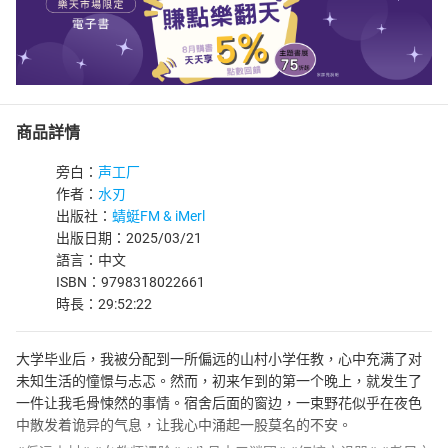
商品詳情
旁白：
声工厂
作者：
水刃
出版社：
蜻蜓FM & iMerl
出版日期：2025/03/21
語言：中文
ISBN：9798318022661
時長：29:52:22
大学毕业后，我被分配到一所偏远的山村小学任教，心中充满了对
未知生活的憧憬与忐忑。然而，初来乍到的第一个晚上，就发生了
一件让我毛骨悚然的事情。宿舍后面的窗边，一束野花似乎在夜色
中散发着诡异的气息，让我心中涌起一股莫名的不安。