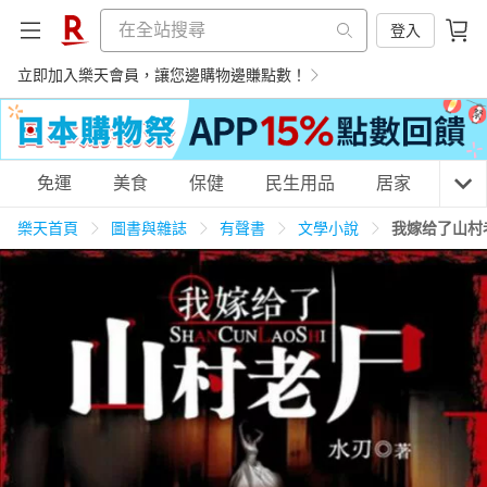
登入
立即加入樂天會員，讓您邊購物邊賺點數！
購物網分類
免運
美食
保健
民生用品
居家
3C
樂天首頁
圖書與雜誌
有聲書
文學小說
我嫁给了山村
天天免運
美食蛋糕
養生保健
民生用品
居家生活
3C家電
運動休閒
親子玩具
女裝
男裝
化妝保養
情趣用品