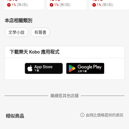
1
%
(賺
3
點)
1
%
(賺
3
點)
1
%
(賺
3
點)
本店相關類別
文學小說
有聲書
下載樂天 Kobo 應用程式
繼續逛其他店舖
相似商品
由飛比價格提供的資訊