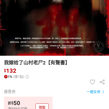
日本購物
電子/紙本書
HOT
我嫁给了山村老尸2【有聲書】
132
$
1%
(賺1點)
優惠券
一鍵全領
50
$
折
領取
滿555元可用