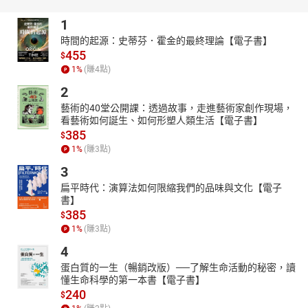
1
時間的起源：史蒂芬．霍金的最終理論【電子書】
455
$
1
%
(賺
4
點)
2
藝術的40堂公開課：透過故事，走進藝術家創作現場，
看藝術如何誕生、如何形塑人類生活【電子書】
385
$
1
%
(賺
3
點)
3
扁平時代：演算法如何限縮我們的品味與文化【電子
書】
385
$
1
%
(賺
3
點)
4
蛋白質的一生（暢銷改版）──了解生命活動的秘密，讀
懂生命科學的第一本書【電子書】
240
$