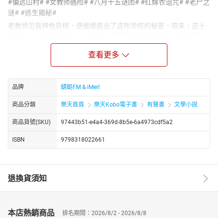
#偏远山村# #女教师遇险# #八月十五谜团# #红嫁衣诅咒# #老尸之
谜# #逃生揭秘#
老教师见我神色异样，便缓缓道出了这所学校的秘密。原来，这十
几年来，学校只来过三个女老师，而前两个都在八月十五的月圆之
夜离奇死亡，凶手至今逍遥法外。我一听，顿时感到一股寒气直冒
查看更多
心头，因为我就是这第三个女老师。
八月十五的夜晚，月光如银，却也透着几分阴森。我被一股莫名的
力量强迫穿上了一袭鲜艳的红嫁衣，手里紧握着一只白灯笼，被指
品牌
蜻蜓FM & iMerl
引着给宿舍后面窗边的那些野花磕头。那一刻，我仿佛听到了低沉
的呜咽声，来自那些野花之中，又似来自更深的黑暗。
商品分類
樂天首頁
樂天Kobo電子書
有聲書
文學小說
磕完头后，我并未能逃脱这诡异的仪式。花藤蔓如同有生命一般，
商品貨號(SKU)
97443b51-e4a4-369d-8b5e-6a4973cdf5a2
紧紧缠绕住我的身体，将我束缚得动弹不得。那一刻，我意识到，
自己竟然被迫嫁给了山村中的老尸！恐惧与绝望交织在我心中，我
ISBN
9798318022661
该如何挣脱这恐怖的命运，揭开背后的真相，成为我生存下去的唯
一动力。
https://youtube.com/@tianxiagushi?si=ZstiltPoiwO0g4fT
退換貨須知
http://www.youtube.com/channel/UC2yhCURng4uUj_phEqZwKig/
本店熱銷商品
排名期間：2026/8/2 - 2026/8/8