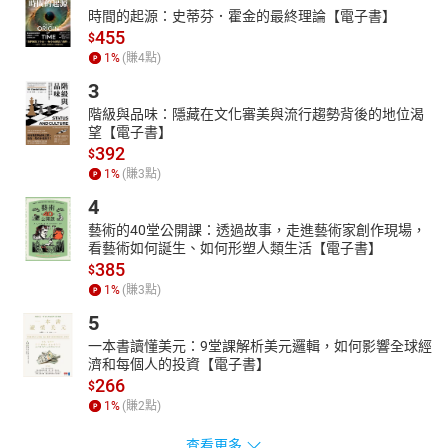
時間的起源：史蒂芬．霍金的最終理論【電子書】
455
$
1
%
(賺
4
點)
3
階級與品味：隱藏在文化審美與流行趨勢背後的地位渴
望【電子書】
392
$
1
%
(賺
3
點)
4
藝術的40堂公開課：透過故事，走進藝術家創作現場，
看藝術如何誕生、如何形塑人類生活【電子書】
385
$
1
%
(賺
3
點)
5
一本書讀懂美元：9堂課解析美元邏輯，如何影響全球經
濟和每個人的投資【電子書】
266
$
1
%
(賺
2
點)
查看更多