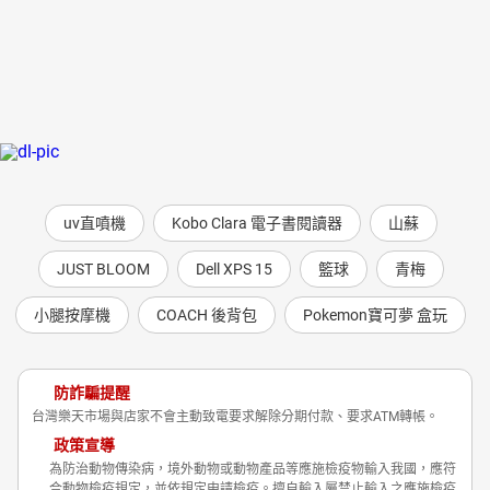
uv直噴機
Kobo Clara 電子書閱讀器
山蘇
JUST BLOOM
Dell XPS 15
籃球
青梅
小腿按摩機
COACH 後背包
Pokemon寶可夢 盒玩
防詐騙提醒
台灣樂天市場與店家不會主動致電要求解除分期付款、要求ATM轉帳。
政策宣導
為防治動物傳染病，境外動物或動物產品等應施檢疫物輸入我國，應符
合動物檢疫規定，並依規定申請檢疫。擅自輸入屬禁止輸入之應施檢疫