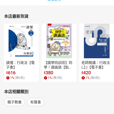
本店最新到貨
讀懂：行政法【電
【國學特訓班】同
老師開講：行政法
子書】
學！讀論語【點閱
(上)【電子書】
率最高的孔子篇】
616
380
420
$
$
$
逗趣的文配圖情境
1
%
(賺
6
點)
1
%
(賺
3
點)
1
%
(賺
4
點)
式講解，學習聖人
老師和學霸弟子的
高情商，開拓人生
本店相關類別
格局！【電子書】
親子教養
有聲書