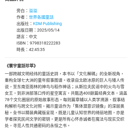
旁白：
溢溢
作者：
世界各國童話
出版社：
KDM Publishing
出版日期：2025/05/14
語言：中文
ISBN：9798318222283
時長：42:45:35
《寰宇童話珍萃》
一部跨越文明经纬的童話史詩，本书以「文化解碼」的全新视角，
重构全球七大洲的童年叙事图谱。收录自北欧冰原的巨人与矮人传
说，至东南亚雨林的神鸟与稻作神话；从斯拉夫民谣中的火鸟与雪
女王，到非洲部落口传的星空寓言，共甄选400餘篇经典文本，涵盖
78个文化圈层的原始故事形态。每则篇章辅以人类学溯源、叙事结
构解析与跨文化对照，揭示童话作为「集体潜意识镜像」的深层奥
秘。全书以精装典藏版呈现，既是儿童认知世界的绮丽地图，亦是
学者探究民间文学的密钥，更是所有心怀赤诚者在魔法与现实交织
处，寻觅人性共通密码的永恒之书。