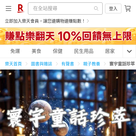
登入
立即加入樂天會員，讓您邊購物邊賺點數！
購物網分類
免運
美食
保健
民生用品
居家
3C
樂天首頁
圖書與雜誌
有聲書
親子教養
寰宇童話珍萃
天天免運
美食蛋糕
養生保健
民生用品
居家生活
3C家電
運動休閒
親子玩具
女裝
男裝
化妝保養
情趣用品