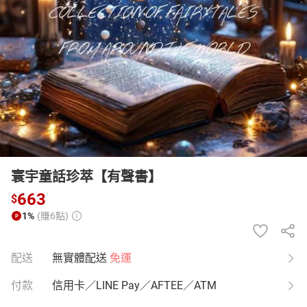
日本購物
電子/紙本書
HOT
寰宇童話珍萃【有聲書】
663
$
1%
(賺6點)
配送
無實體配送
免運
付款
信用卡／LINE Pay／AFTEE／ATM