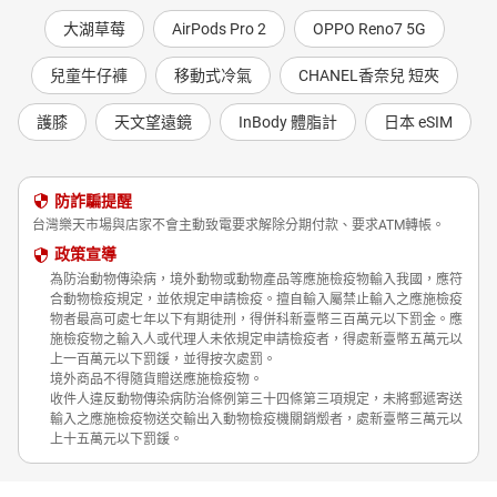
大湖草莓
AirPods Pro 2
OPPO Reno7 5G
兒童牛仔褲
移動式冷氣
CHANEL香奈兒 短夾
護膝
天文望遠鏡
InBody 體脂計
日本 eSIM
防詐騙提醒
台灣樂天市場與店家不會主動致電要求解除分期付款、要求ATM轉帳。
政策宣導
為防治動物傳染病，境外動物或動物產品等應施檢疫物輸入我國，應符
合動物檢疫規定，並依規定申請檢疫。擅自輸入屬禁止輸入之應施檢疫
物者最高可處七年以下有期徒刑，得併科新臺幣三百萬元以下罰金。應
施檢疫物之輸入人或代理人未依規定申請檢疫者，得處新臺幣五萬元以
上一百萬元以下罰鍰，並得按次處罰。
境外商品不得隨貨贈送應施檢疫物。
收件人違反動物傳染病防治條例第三十四條第三項規定，未將郵遞寄送
輸入之應施檢疫物送交輸出入動物檢疫機關銷燬者，處新臺幣三萬元以
上十五萬元以下罰鍰。