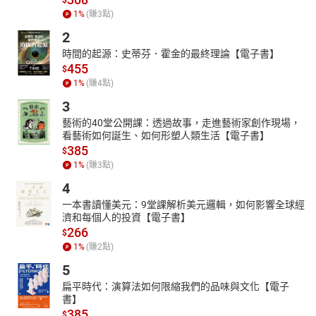
1
%
(賺
3
點)
2
時間的起源：史蒂芬．霍金的最終理論【電子書】
455
$
1
%
(賺
4
點)
3
藝術的40堂公開課：透過故事，走進藝術家創作現場，
看藝術如何誕生、如何形塑人類生活【電子書】
385
$
1
%
(賺
3
點)
4
一本書讀懂美元：9堂課解析美元邏輯，如何影響全球經
濟和每個人的投資【電子書】
266
$
1
%
(賺
2
點)
5
扁平時代：演算法如何限縮我們的品味與文化【電子
書】
385
$