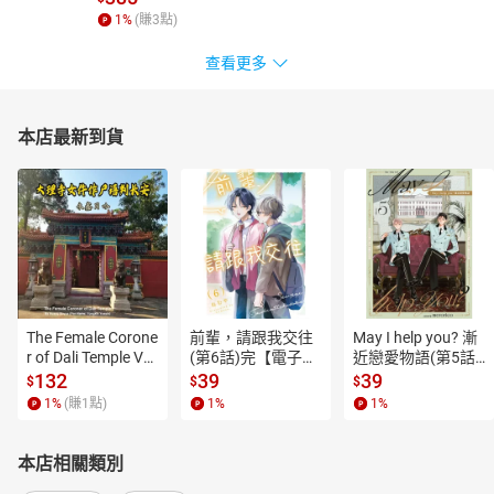
1
%
(賺
3
點)
查看更多
本店最新到貨
The Female Corone
前輩，請跟我交往
May I help you? 漸
r of Dali Temple Vo
(第6話)完【電子
近戀愛物語(第5話)
l.6【有聲書】
書】
【電子書】
132
39
39
$
$
$
1
%
(賺
1
點)
1
%
1
%
本店相關類別