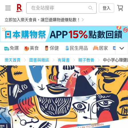
登入
立即加入樂天會員，讓您邊購物邊賺點數！
購物網分類
免運
美食
保健
民生用品
居家
3C
樂天首頁
圖書與雜誌
有聲書
親子教養
中小学心理健
天天免運
美食蛋糕
養生保健
民生用品
居家生活
3C家電
運動休閒
親子玩具
女裝
男裝
化妝保養
情趣用品