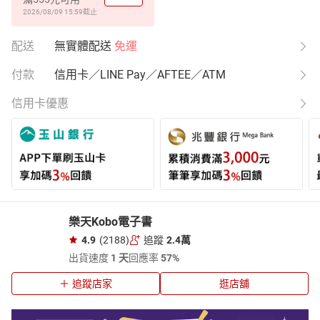
2026/08/09 15:59
截止
配送
無實體配送
免運
付款
信用卡／LINE Pay／AFTEE／ATM
信用卡優惠
樂天Kobo電子書
4.9
(2188)
追蹤
2.4萬
出貨速度
1 天
回應率
57%
追蹤店家
逛店舖