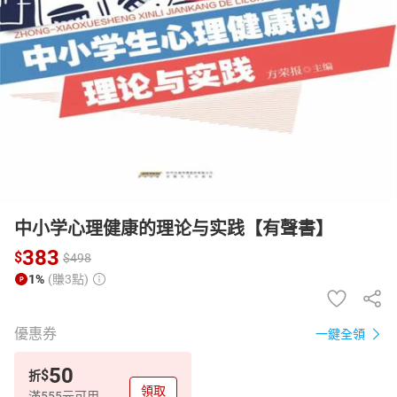
日本購物
電子/紙本書
HOT
中小学心理健康的理论与实践【有聲書】
383
$
$
498
1%
(賺3點)
優惠券
一鍵全領
50
$
折
領取
滿555元可用