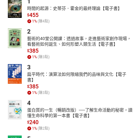
1
時間的起源：史蒂芬．霍金的最終理論【電子書】
455
$
1
%
(賺
4
點)
2
藝術的40堂公開課：透過故事，走進藝術家創作現場，
看藝術如何誕生、如何形塑人類生活【電子書】
385
$
1
%
(賺
3
點)
3
扁平時代：演算法如何限縮我們的品味與文化【電子
書】
385
$
1
%
(賺
3
點)
4
蛋白質的一生（暢銷改版）──了解生命活動的秘密，讀
懂生命科學的第一本書【電子書】
240
$
1
%
(賺
2
點)