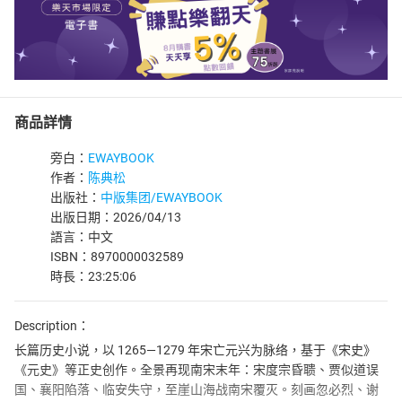
商品詳情
旁白：
EWAYBOOK
作者：
陈典松
出版社：
中版集团/EWAYBOOK
出版日期：2026/04/13
語言：中文
ISBN：8970000032589
時長：23:25:06
Description：
长篇历史小说，以 1265—1279 年宋亡元兴为脉络，基于《宋史》
《元史》等正史创作。全景再现南宋末年：宋度宗昏聩、贾似道误
国、襄阳陷落、临安失守，至崖山海战南宋覆灭。刻画忽必烈、谢