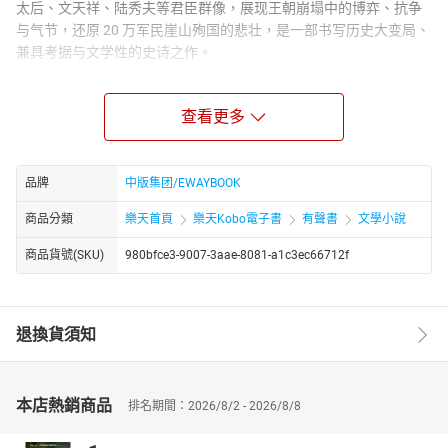
太后、文天祥、陆秀夫等君臣群像，展现王朝崩塌中的博弈、抗争
与气节，还原 20 万军民崖山殉国的悲壮，是一部书写历史大变局、
兼具考据与文学性的史诗之作。
Author Biograph：
陈典松，历史题材作家，深耕宋史研究，擅长以严谨史料为基础创
查看更多
作历史小说。注重史实考据与场景复原，作品兼具文学性与历史厚
重感。《大宋王朝的黄昏》全景再现 1265—1279 年宋亡元兴的历
史，以宋度宗登基至崖山海战为脉络，刻画南宋末年君臣博弈、战
品牌
中版集团/EWAYBOOK
场风云与文人风骨，还原王朝覆灭的悲壮历程。
商品分類
樂天首頁
樂天Kobo電子書
有聲書
文學小說
商品貨號(SKU)
980bfce3-9007-3aae-8081-a1c3ec66712f
退換貨須知
本店熱銷商品
排名期間：2026/8/2 - 2026/8/8