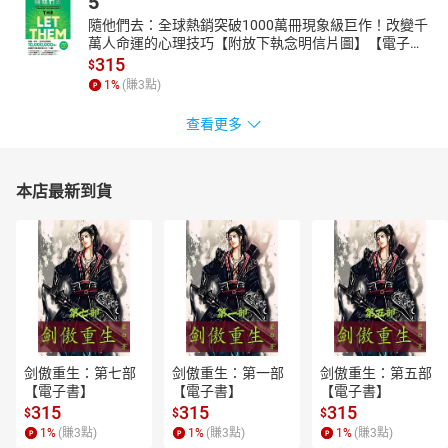
5
隨他們去：全球熱銷突破1000萬冊現象級巨作！改變千
萬人命運的心理技巧【附放下執念明信片圖】【電子
書】
315
$
1
%
(賺
3
點)
查看更多
本店最新到貨
剑傲重生：第七部
剑傲重生：第一部
剑傲重生：第五部
【電子書】
【電子書】
【電子書】
315
315
315
$
$
$
1
%
(賺
3
點)
1
%
(賺
3
點)
1
%
(賺
3
點)