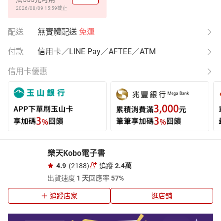
2026/08/09 15:59
截止
配送
無實體配送
免運
付款
信用卡／LINE Pay／AFTEE／ATM
信用卡優惠
樂天Kobo電子書
4.9
(2188)
追蹤
2.4萬
出貨速度
1 天
回應率
57%
追蹤店家
逛店舖