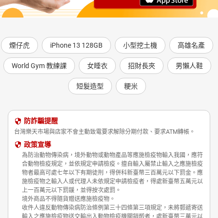
煙仔虎
iPhone 13 128GB
小型挖土機
高雄名產
World Gym 教練課
女睡衣
招財長夾
男懶人鞋
短髮造型
粳米
防詐騙提醒
台灣樂天市場與店家不會主動致電要求解除分期付款、要求ATM轉帳。
政策宣導
為防治動物傳染病，境外動物或動物產品等應施檢疫物輸入我國，應符
合動物檢疫規定，並依規定申請檢疫。擅自輸入屬禁止輸入之應施檢疫
物者最高可處七年以下有期徒刑，得併科新臺幣三百萬元以下罰金。應
施檢疫物之輸入人或代理人未依規定申請檢疫者，得處新臺幣五萬元以
上一百萬元以下罰鍰，並得按次處罰。
境外商品不得隨貨贈送應施檢疫物。
收件人違反動物傳染病防治條例第三十四條第三項規定，未將郵遞寄送
輸入之應施檢疫物送交輸出入動物檢疫機關銷燬者，處新臺幣三萬元以