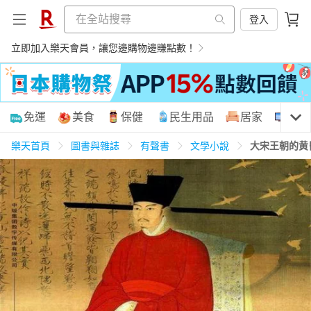
登入
立即加入樂天會員，讓您邊購物邊賺點數！
購物網分類
免運
美食
保健
民生用品
居家
3C
樂天首頁
圖書與雜誌
有聲書
文學小說
大宋王朝的黄
天天免運
美食蛋糕
養生保健
民生用品
居家生活
3C家電
運動休閒
親子玩具
女裝
男裝
化妝保養
情趣用品