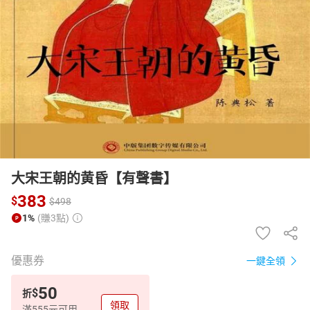
日本購物
電子/紙本書
HOT
大宋王朝的黄昏【有聲書】
383
$
$
498
1%
(賺3點)
優惠券
一鍵全領
50
$
折
領取
滿555元可用