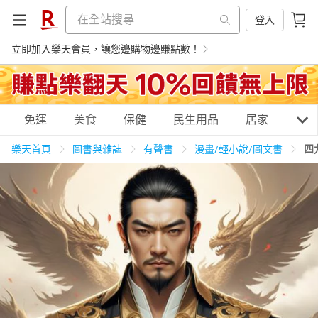
登入
立即加入樂天會員，讓您邊購物邊賺點數！
購物網分類
免運
美食
保健
民生用品
居家
3C
樂天首頁
圖書與雜誌
有聲書
漫畫/輕小說/圖文書
四
天天免運
美食蛋糕
養生保健
民生用品
居家生活
3C家電
運動休閒
親子玩具
女裝
男裝
化妝保養
情趣用品