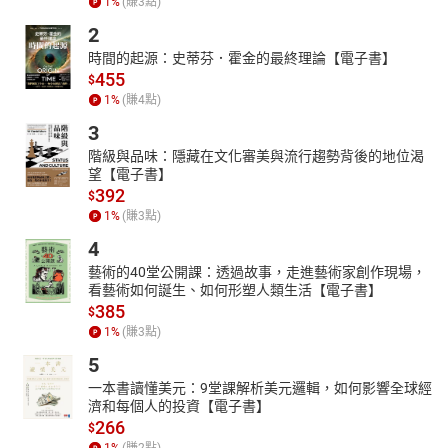
1
%
(賺
3
點)
2
時間的起源：史蒂芬．霍金的最終理論【電子書】
455
$
1
%
(賺
4
點)
3
階級與品味：隱藏在文化審美與流行趨勢背後的地位渴
望【電子書】
392
$
1
%
(賺
3
點)
4
藝術的40堂公開課：透過故事，走進藝術家創作現場，
看藝術如何誕生、如何形塑人類生活【電子書】
385
$
1
%
(賺
3
點)
5
一本書讀懂美元：9堂課解析美元邏輯，如何影響全球經
濟和每個人的投資【電子書】
266
$