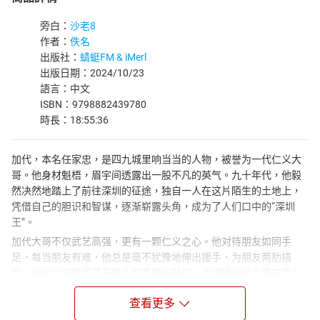
旁白：
沙老8
作者：
佚名
出版社：
蜻蜓FM & iMerl
出版日期：2024/10/23
語言：中文
ISBN：9798882439780
時長：18:55:36
加代，本名任家忠，是四九城里响当当的人物，被誉为一代仁义大
哥。他身材魁梧，眉宇间透露出一股不凡的英气。九十年代，他毅
然决然地踏上了前往深圳的征途，独自一人在这片陌生的土地上，
凭借自己的胆识和智谋，逐渐崭露头角，成为了人们口中的“深圳
王”。
加代大哥不仅武艺高强，更有一颗仁义之心。他对待朋友如同手
足，每当朋友有难，他总是毫不犹豫地伸出援手，为朋友两肋插
刀。他的义举赢得了无数人的尊敬和敬仰，也使得他的名声在四九
城江湖中愈发响亮。
查看更多
他与香港悍匪张子强的结识，更是成为了他人生中的一段传奇。两