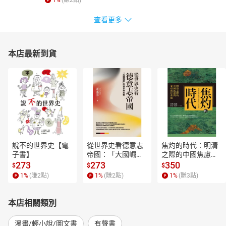
1
%
(賺
2
點)
查看更多
本店最新到貨
說不的世界史【電
從世界史看德意志
焦灼的時代：明清
子書】
帝國：「大國崛
之際的中國焦慮與
起」的迷思與真實
東亞秩序重組【電
273
273
350
$
$
$
【電子書】
子書】
1
%
(賺
2
點)
1
%
(賺
2
點)
1
%
(賺
3
點)
本店相關類別
漫畫/輕小說/圖文書
有聲書