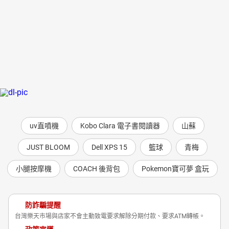
uv直噴機
Kobo Clara 電子書閱讀器
山蘇
JUST BLOOM
Dell XPS 15
籃球
青梅
小腿按摩機
COACH 後背包
Pokemon寶可夢 盒玩
防詐騙提醒
台灣樂天市場與店家不會主動致電要求解除分期付款、要求ATM轉帳。