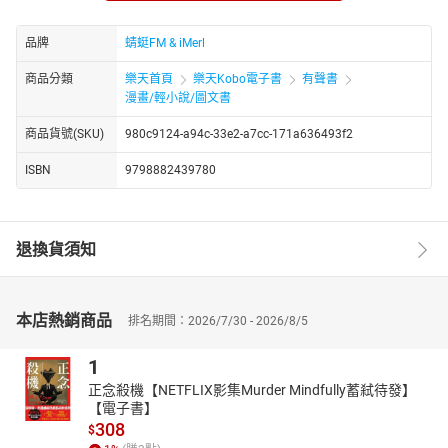
人虽身处不同的世界，却因为彼此间的豪情义气而结为拜帖兄弟，
共同书写了一段不朽的江湖传奇。
品牌
蜻蜓FM & iMerl
加代大哥的一生，充满了传奇色彩。他的故事，如同一部跌宕起伏
的史诗，激励着人们勇往直前，追寻自己的梦想。他的精神，将永
商品分類
樂天首頁
樂天Kobo電子書
有聲書
远铭刻在人们的心中，成为不朽的传奇。
漫畫/輕小說/圖文書
http://www.youtube.com/channel/UC2yhCURng4uUj_phEqZwKig/
商品貨號(SKU)
980c9124-a94c-33e2-a7cc-171a636493f2
其他元数据
ISBN
9798882439780
退換貨須知
本店熱銷商品
排名期間：2026/7/30 - 2026/8/5
1
正念殺機【NETFLIX影集Murder Mindfully蓄弒待發】
【電子書】
308
$