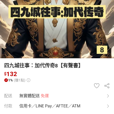
日本購物
電子/紙本書
HOT
四九城往事：加代传奇8【有聲書】
132
$
1%
(賺1點)
配送
無實體配送
免運
付款
信用卡／LINE Pay／AFTEE／ATM