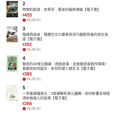
2
時間的起源：史蒂芬．霍金的最終理論【電子書】
455
$
1
%
(賺
4
點)
3
階級與品味：隱藏在文化審美與流行趨勢背後的地位渴
望【電子書】
392
$
1
%
(賺
3
點)
4
藝術的40堂公開課：透過故事，走進藝術家創作現場，
看藝術如何誕生、如何形塑人類生活【電子書】
385
$
1
%
(賺
3
點)
5
一本書讀懂美元：9堂課解析美元邏輯，如何影響全球經
濟和每個人的投資【電子書】
266
$
1
%
(賺
2
點)