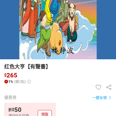
日本購物
電子/紙本書
HOT
红色大亨【有聲書】
265
$
1%
(賺2點)
優惠券
一鍵全領
50
$
折
領取
滿555元可用