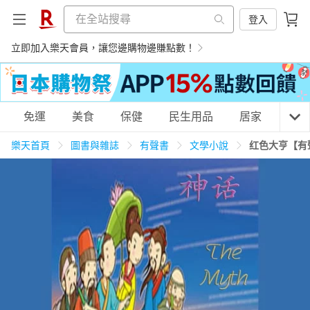
登入
立即加入樂天會員，讓您邊購物邊賺點數！
購物網分類
免運
美食
保健
民生用品
居家
3C
樂天首頁
圖書與雜誌
有聲書
文學小說
红色大亨【有
天天免運
美食蛋糕
養生保健
民生用品
居家生活
3C家電
運動休閒
親子玩具
女裝
男裝
化妝保養
情趣用品