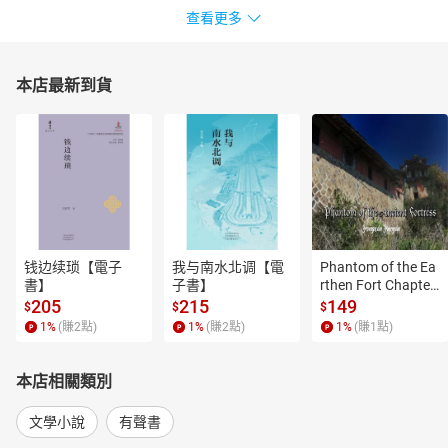
查看更多
本店最新到貨
钱边续琐【電子
我与南水北调【電
Phantom of the Ea
書】
子書】
rthen Fort Chapter
 4【有聲書】
205
215
149
$
$
$
1
%
(賺
2
點)
1
%
(賺
2
點)
1
%
(賺
1
點)
本店相關類別
文學小說
有聲書