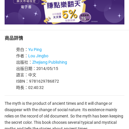
商品詳情
旁白：
Yu Ping
作者：
Lou Jingbo
出版社：
Zhejiang Publishing
出版日期：2014/05/15
語言：中文
ISBN：9781629786872
時長：02:40:32
The myth is the product of ancient times and it will change or
disappear with the change of social nature. Its existence mainly
relies on the record of old document. So the myth has been keeping
the secret color. This book chooses several typical and mystical
myths and tells the stories about ancient times.