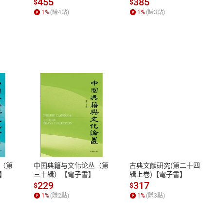
455
385
$
$
何形塑人類生活【電子
1
%
(賺
4
點)
1
%
(賺
3
點)
書】
式
退換貨規範
、LINE PAY、AFTEE
本店是否提供消費者保護法七日猶
之權利，遽消費者保護法及通訊交
（第
中国典籍与文化论丛（第
古典文献研究(第二十四
除權合理例外情事適用準則，依商
】
三十辑）【電子書】
辑上卷)【電子書】
質各有不同規定。詳細退換貨說明
229
317
$
$
照各商品說明。
1
%
(賺
2
點)
1
%
(賺
3
點)
詳細說明