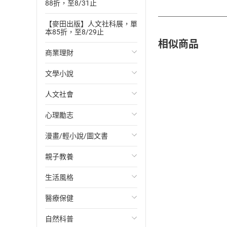
88折，至8/31止
【麥田出版】人文社科展，單
本85折，至8/29止
相似商品
商業理財
文學小說
投資理財
人文社會
經濟/趨勢
歐美文學
心理勵志
財務/金融
日本文學
國際關係
漫畫/輕小說/圖文書
管理/領導
韓國文學
政治
心靈成長/情緒
親子教養
職場工作術
華文文學
社會科學
人際關係
輕小說
生活風格
成功法
經典文學
台灣/中國歷史
兩性關係
奇幻/科幻
教育現場
醫療保健
行銷/廣告
成長/家庭生活小說
日/韓歷史
心理學
愛情故事
兒童文學/故事
飲食/食譜
自然科普
傳記
懸疑/推理小說
其他歷史/史學
職場/社會寫實
兒童科普/學習
健身/美顏
健康/養生