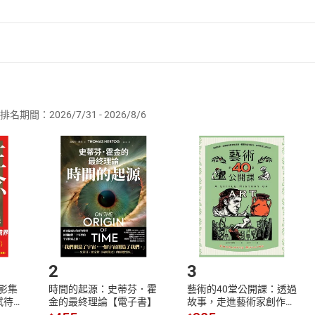
者保護法
第
19
條第
1
項後段
暨
通訊交易解除權合理例外情事適用
供即為完成之線上服務，經消費者事先同意始提供。」 之商品
排名期間：2026/7/31 - 2026/8/6
訂購本店鋪之商品即代表知悉本店鋪所銷售之商品為電子書，屬
取電子書，不得請求退貨退款。
品
放入
購物車
登入
帳號
欲取消訂單或辦理退貨時，請登入樂天市場，並於「我的訂單」
Shopping cart
Login
將依您的申請進行審核，待審核通過後將為您辦理退款事宜。
市場須以整筆訂單為單位進行取消/退貨，恕無法以單支商品取消
如何開始使用？
.選擇閱讀載具
Step2.
2
3
X影集
時間的起源：史蒂芬．霍
藝術的40堂公開課：透過
蓄弒待
金的最終理論【電子書】
故事，走進藝術家創作現
場，看藝術如何誕生、如