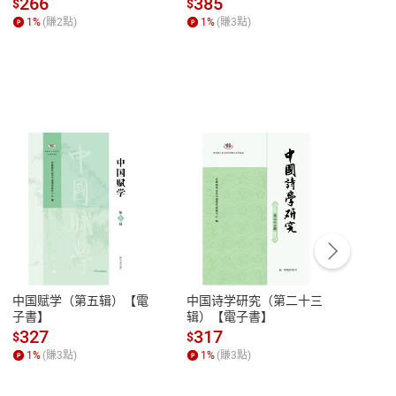
266
385
28
$
$
$
【電子書】
1
%
(賺
2
點)
1
%
(賺
3
點)
1
%
客服資訊
豫期
服務時間：週一到週五 10:00-12:00、
易解
13:00-17:00 (國定假日及例假日休息)
中国赋学（第五辑）【電
中国诗学研究（第二十三
中国
品性
客服電話：0080-1857077
子書】
辑）【電子書】
二十
請參
客服信箱：
聯絡店家
327
317
28
$
$
$
1
%
(賺
3
點)
1
%
(賺
3
點)
1
%