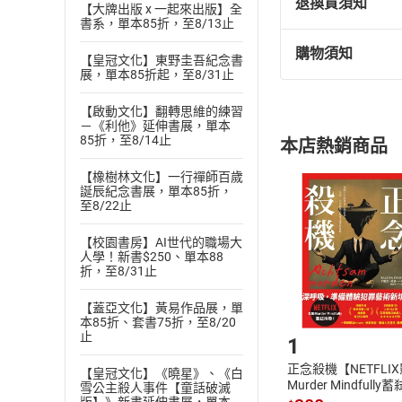
退換貨須知
【大牌出版 x 一起來出版】全
書系，單本85折，至8/13止
購物須知
【皇冠文化】東野圭吾紀念書
退換貨規定：
展，單本85折起，至8/31止
(
一
)
依
消費
內容或一經提
【啟動文化】翻轉思維的練習
購書須知
－《利他》延伸書展，單本
定。
85折，至8/14止
本店熱銷商品
(
二
)
消費者
且已下載
/
存
【橡樹林文化】一行禪師百歲
挑選
商
誕辰紀念書展，單本85折，
退貨方式：您
至8/22止
Choose
貨」，本店鋪
【校園書房】AI世代的職場大
請注意，樂天
人學！新書$250、單本88
購書後，
折，至8/31止
【蓋亞文化】黃易作品展，單
Step1
本85折、套書75折，至8/20
止
1
正念殺機【NETFLI
【皇冠文化】《曉星》、《白
Murder Mindfully
雪公主殺人事件【童話破滅
發】【電子書】