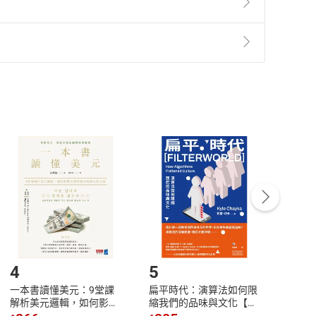
準則
第
2
條第
5
款之規定，「非以有形媒介提供之數位
，不適用消保法第
19
條第
1
項七日內無條件退貨之規
非以有形媒介提供之數位內容，消費者同意若訂購後
付款
方式
完成
訂單
中點選「瀏覽訂單明細」
>
「申請取消訂單
/
退
Payment
Complete
/退貨。
登入帳號，下載書籍後看書
4
5
6
一本書讀懂美元：9堂課
扁平時代：演算法如何限
本物
解析美元邏輯，如何影響
縮我們的品味與文化【電
說，
全球經濟和每個人的投資
子書】
來】