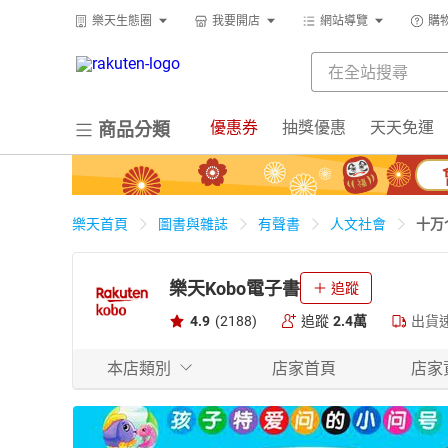
樂天生態圈
我要開店
網站導覽
購
優惠券
抽獎優惠
天天免運
商品分類
十万
樂天首頁
圖書與雜誌
有聲書
人文社會
樂天Kobo電子書
追蹤
4.9
(2188)
追蹤
2.4萬
出貨
本店類別
店家首頁
店家