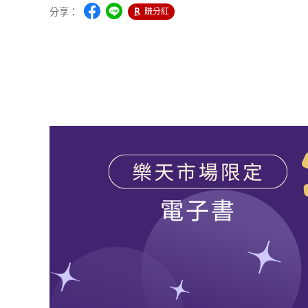
分享：
賺分紅