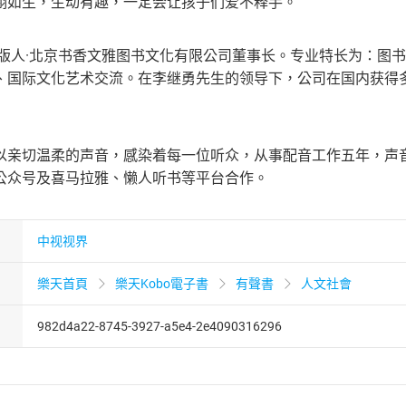
栩如生，生动有趣，一定会让孩子们爱不释手。
出版人·北京书香文雅图书文化有限公司董事长。专业特长为：图
、国际文化艺术交流。在李继勇先生的领导下，公司在国内获得
以亲切温柔的声音，感染着每一位听众，从事配音工作五年，声
公众号及喜马拉雅、懒人听书等平台合作。
中视视界
樂天首頁
樂天Kobo電子書
有聲書
人文社會
982d4a22-8745-3927-a5e4-2e4090316296