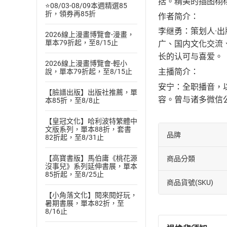
括。精美的插图栩
⭐08/03-08/09本週精選85
折，領券再85折
作者简介：
李继勇：策划人·
2026線上漫畫博覽會-漫畫，
單本79折起，至8/15止
广、国内文化交流
长的认可与喜爱。
2026線上漫畫博覽會-輕小
主播简介：
說，單本79折起，至8/15止
安宁：全职播音，
【臉譜出版】出版社推薦，單
容。曾与诸多微信
本85折，至8/8止
【皇冠文化】哈利波特繁體中
文版系列，單本88折，套書
品牌
82折起，至8/31止
【高寶書版】馬伯庸《桃花源
商品分類
沒事兒》系列延伸書展，單本
85折起，至8/25止
商品貨號(SKU)
【小角落文化】閱來閱好玩，
暑期書展，單本82折，至
8/16止