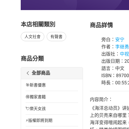
本店相關類別
商品詳情
人文社會
有聲書
旁白：
安宁
作者：
李继勇
出版社：
中视
商品分類
出版日期：202
語言：中文
全部商品
ISBN：89700
時長：00:55:
🎯新書優惠
🉐獨家書籍
内容简介：
《海洋总动员》讲
💘樂天女孩
上的贝売来自哪里
⚡版權即將到期
海洋变得喧闹起来