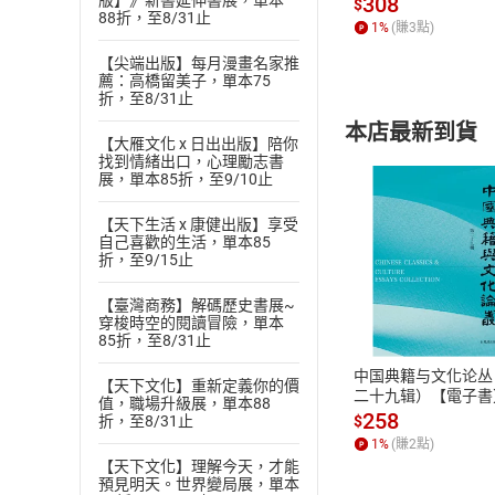
308
版】》新書延伸書展，單本
$
88折，至8/31止
1
%
(賺
3
點)
【尖端出版】每月漫畫名家推
薦：高橋留美子，單本75
折，至8/31止
本店最新到貨
【大雁文化 x 日出出版】陪你
找到情緒出口，心理勵志書
展，單本85折，至9/10止
【天下生活 x 康健出版】享受
自己喜歡的生活，單本85
折，至9/15止
付款方
【臺灣商務】解碼歷史書展~
穿梭時空的閱讀冒險，單本
ATM轉帳、信用卡
85折，至8/31止
中国典籍与文化论丛
【天下文化】重新定義你的價
二十九辑）【電子書
值，職場升級展，單本88
258
折，至8/31止
$
1
%
(賺
2
點)
【天下文化】理解今天，才能
預見明天。世界變局展，單本