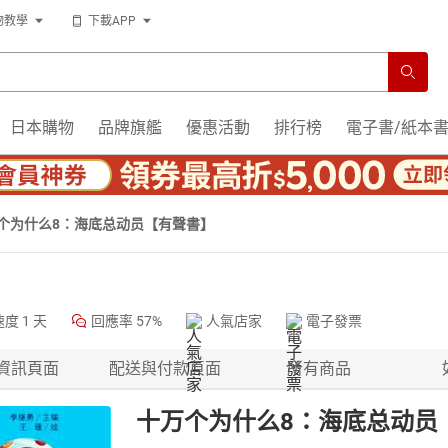
物教學
下載APP
日本購物
品牌旗艦
優惠活動
排行榜
電子書/紙本
个为什么8：海底总动员【有聲書】
速度
1 天
回應率
57%
人氣店家
電子發票
資訊頁面
配送與付款頁面
所有商品
十万个为什么8：海底总动员