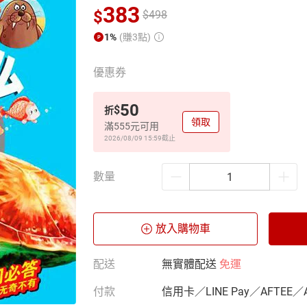
383
$
$
498
1%
(賺3點)
優惠券
50
$
折
領取
滿555元可用
2026/08/09 15:59
截止
數量
放入購物車
配送
無實體配送
免運
付款
信用卡／LINE Pay／AFTEE／