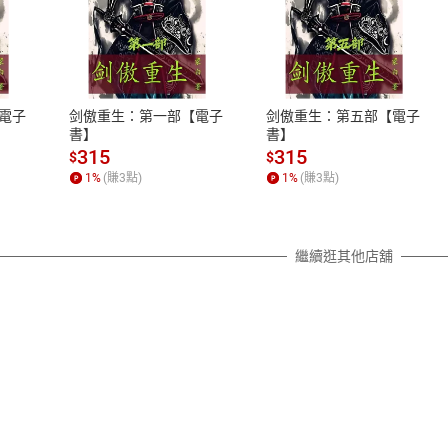
式
退換貨規範
、LINE PAY、AFTEE
本店是否提供消費者保護法七日猶
之權利，遽消費者保護法及通訊交
電子
剑傲重生：第一部【電子
剑傲重生：第五部【電子
除權合理例外情事適用準則，依商
書】
書】
質各有不同規定。詳細退換貨說明
315
315
$
$
照各商品說明。
1
%
(賺
3
點)
1
%
(賺
3
點)
詳細說明
繼續逛其他店舖