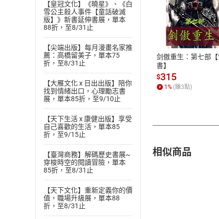
【皇冠文化】《曉星》、《白
雪公主殺人事件【童話破滅
付款方
版】》新書延伸書展，單本
88折，至8/31止
ATM轉帳、信用卡
【尖端出版】每月漫畫名家推
薦：高橋留美子，單本75
剑傲重生：第七部【
折，至8/31止
書】
315
$
【大雁文化 x 日出出版】陪你
1
%
(賺
3
點)
找到情緒出口，心理勵志書
展，單本85折，至9/10止
【天下生活 x 康健出版】享受
自己喜歡的生活，單本85
折，至9/15止
相似商品
【臺灣商務】解碼歷史書展~
穿梭時空的閱讀冒險，單本
85折，至8/31止
【天下文化】重新定義你的價
值，職場升級展，單本88
折，至8/31止