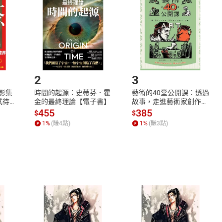
Shopping cart
Login
將依您的申請進行審核，待審核通過後將為您辦理退款事宜。
市場須以整筆訂單為單位進行取消/退貨，恕無法以單支商品取消
如何開始使用？
.選擇閱讀載具
Step2.
2
3
X影集
時間的起源：史蒂芬．霍
藝術的40堂公開課：透過
蓄弒待
金的最終理論【電子書】
故事，走進藝術家創作現
場，看藝術如何誕生、如
455
385
$
$
何形塑人類生活【電子
1
%
(賺
4
點)
1
%
(賺
3
點)
書】