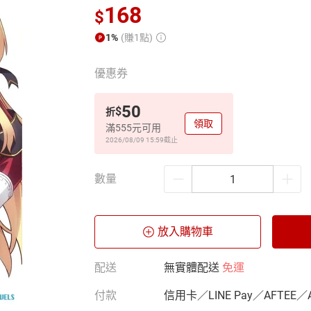
168
$
1%
(賺1點)
優惠券
50
$
折
領取
滿555元可用
2026/08/09 15:59
截止
數量
放入購物車
配送
無實體配送
免運
付款
信用卡／LINE Pay／AFTEE／