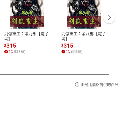
客服資訊
豫期
服務時間：週一到週五 10:00-12:00、
易解
13:00-17:00 (國定假日及例假日休息)
剑傲重生：第九部【電子
剑傲重生：第八部【電子
潜水史
品性
客服電話：0080-1857077
書】
書】
andari
al) Sc
請參
客服信箱：
聯絡店家
315
315
13
$
$
$
r【電
1
%
(賺
3
點)
1
%
(賺
3
點)
1
%
由飛比價格提供的資訊