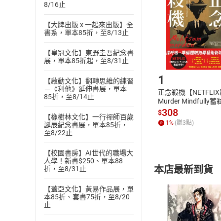
Choose
8/16止
貨」，本店鋪
請注意，樂天
【大牌出版 x 一起來出版】全
購書後，
書系，單本85折，至8/13止
【皇冠文化】東野圭吾紀念書
展，單本85折起，至8/31止
Step1
1
【啟動文化】翻轉思維的練習
－《利他》延伸書展，單本
正念殺機【NETFLI
85折，至8/14止
Murder Mindfully
發】【電子書】
308
$
【橡樹林文化】一行禪師百歲
1
%
(賺
3
點)
誕辰紀念書展，單本85折，
至8/22止
【校園書房】AI世代的職場大
人學！新書$250、單本88
本店最新到貨
折，至8/31止
【蓋亞文化】黃易作品展，單
本85折、套書75折，至8/20
止