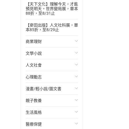
【天下文化】理解今天，才能
預見明天。世界變局展，單本
88折，至8/31止
【麥田出版】人文社科展，單
本85折，至8/29止
商業理財
文學小說
投資理財
人文社會
經濟/趨勢
歐美文學
心理勵志
財務/金融
日本文學
國際關係
漫畫/輕小說/圖文書
管理/領導
韓國文學
政治
心靈成長/情緒
親子教養
職場工作術
華文文學
社會科學
人際關係
輕小說
生活風格
成功法
經典文學
台灣/中國歷史
兩性關係
奇幻/科幻
教育現場
醫療保健
行銷/廣告
成長/家庭生活小說
日/韓歷史
心理學
愛情故事
兒童文學/故事
飲食/食譜