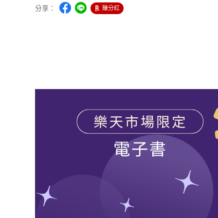
分享：
賺分紅