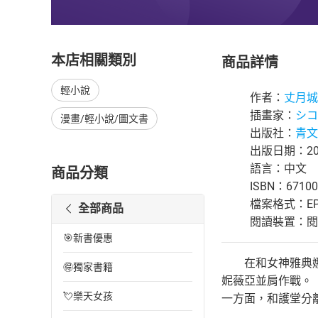
本店相關類別
商品詳情
輕小說
作者：
丈月城
插畫家：
シコ
漫畫/輕小說/圖文書
出版社：
青文
出版日期：202
語言：中文
商品分類
ISBN：67100
檔案格式：EP
全部商品
閱讀裝置：閱讀器
🎯新書優惠
在和女神雅典娜訣
🉐獨家書籍
妮薇亞並肩作戰。
💘樂天女孩
一方面，和護堂分