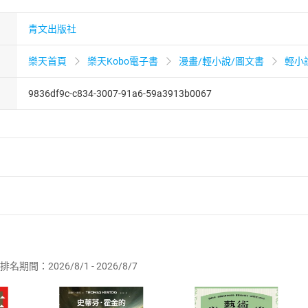
青文出版社
樂天首頁
樂天Kobo電子書
漫畫/輕小說/圖文書
輕小
9836df9c-c834-3007-91a6-59a3913b0067
者保護法
第
19
條第
1
項後段
暨
通訊交易解除權合理例外情事適用
供即為完成之線上服務，經消費者事先同意始提供。」 之商品
排名期間：2026/8/1 - 2026/8/7
訂購本店鋪之商品即代表知悉本店鋪所銷售之商品為電子書，屬
取電子書，不得請求退貨退款。
品
放入
購物車
登入
帳號
欲取消訂單或辦理退貨時，請登入樂天市場，並於「我的訂單」