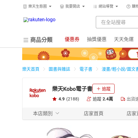
樂天生態圈
我要開店
網站導覽
購
優惠券
抽獎優惠
天天免運
商品分類
樂天首頁
圖書與雜誌
電子書
漫畫/輕小說/圖文
樂天Kobo電子書
追蹤
4.9
(2188)
追蹤
2.4萬
出貨
本店類別
店家首頁
店家