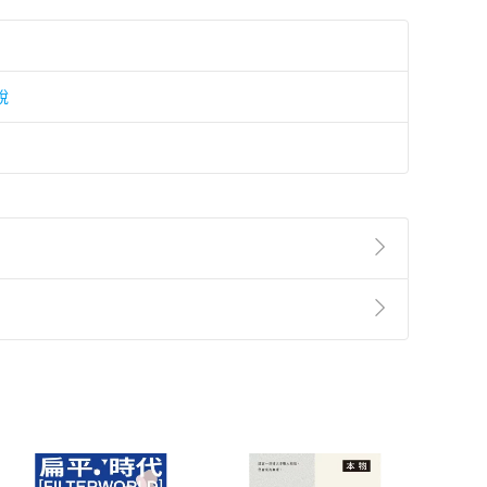
說
準則
第
2
條第
5
款之規定，「非以有形媒介提供之數位
，不適用消保法第
19
條第
1
項七日內無條件退貨之規
非以有形媒介提供之數位內容，消費者同意若訂購後
付款
方式
完成
訂單
中點選「瀏覽訂單明細」
>
「申請取消訂單
/
退