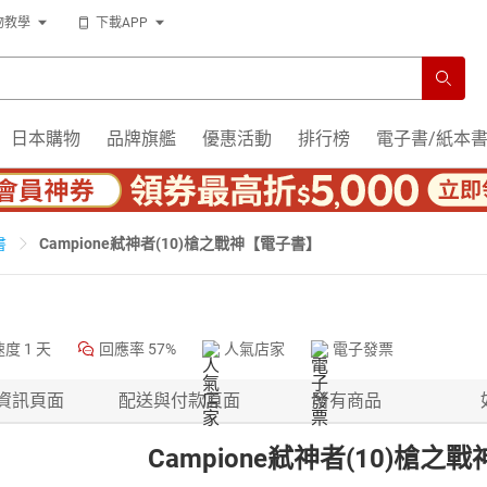
物教學
下載APP
日本購物
品牌旗艦
優惠活動
排行榜
電子書/紙本
Campione弒神者(10)槍之戰神【電子書】
書
速度
1 天
回應率
57%
人氣店家
電子發票
資訊頁面
配送與付款頁面
所有商品
Campione弒神者(10)槍