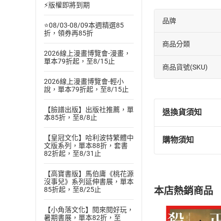
⚡版權即將到期
品牌
⭐08/03-08/09本週精選85
折，領券再85折
商品分類
2026線上漫畫博覽會-漫畫，
單本79折起，至8/15止
商品貨號(SKU)
2026線上漫畫博覽會-輕小
說，單本79折起，至8/15止
【臉譜出版】出版社推薦，單
退換貨須知
本85折，至8/8止
【皇冠文化】哈利波特繁體中
購物須知
退換貨規定：
文版系列，單本88折，套書
82折起，至8/31止
(
一
)
依
消費
內容或一經提
【高寶書版】馬伯庸《桃花源
購書須知
定。
沒事兒》系列延伸書展，單本
本店熱銷商品
85折起，至8/25止
(
二
)
消費者
且已下載
/
存
【小角落文化】閱來閱好玩，
挑選
商
暑期書展，單本82折，至
退貨方式：您