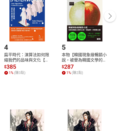
Payment
Complete
/退貨。
登入帳號，下載書籍後看書
4
5
6
扁平時代：演算法如何限
本物【韓國現象級暢銷小
蛋白
縮我們的品味與文化【電
說，被譽為韓國文學的未
版）─
子書】
來】【電子書】
秘密
385
287
24
$
$
$
一本
1
%
(賺
3
點)
1
%
(賺
2
點)
1
%