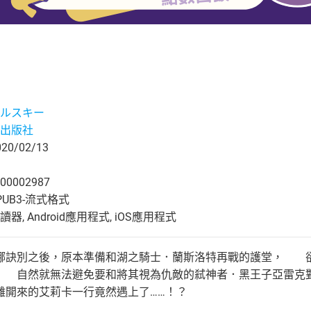
ルスキー
出版社
0/02/13
00002987
UB3-流式格式
, Android應用程式, iOS應用程式
別之後，原本準備和湖之騎士．蘭斯洛特再戰的護堂， 卻
 自然就無法避免要和將其視為仇敵的弒神者．黑王子亞雷
離開來的艾莉卡一行竟然遇上了……！？