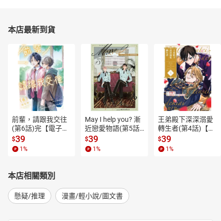
本店最新到貨
前輩，請跟我交往
May I help you? 漸
王弟殿下深深溺愛
(第6話)完【電子
近戀愛物語(第5話)
轉生者(第4話)【電
書】
【電子書】
子書】
39
39
39
$
$
$
1
%
1
%
1
%
本店相關類別
懸疑/推理
漫畫/輕小說/圖文書