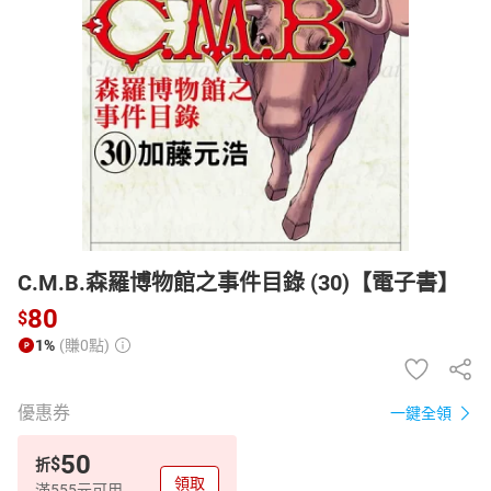
日本購物
電子/紙本書
HOT
C.M.B.森羅博物館之事件目錄 (30)【電子書】
80
$
1%
(賺0點)
優惠券
一鍵全領
50
$
折
領取
滿555元可用