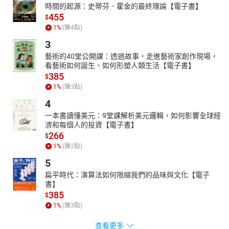
時間的起源：史蒂芬．霍金的最終理論【電子書】
455
$
1
%
(賺
4
點)
3
藝術的40堂公開課：透過故事，走進藝術家創作現場，
看藝術如何誕生、如何形塑人類生活【電子書】
385
$
1
%
(賺
3
點)
4
一本書讀懂美元：9堂課解析美元邏輯，如何影響全球經
濟和每個人的投資【電子書】
266
$
1
%
(賺
2
點)
5
扁平時代：演算法如何限縮我們的品味與文化【電子
書】
385
$
1
%
(賺
3
點)
查看更多