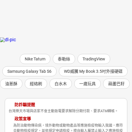
Nike Tatum
泰勒絲
TradingView
Samsung Galaxy Tab S6
WD威騰 My Book 3.5吋外接硬碟
油蔥酥
經絡刷
白水木
一歲玩具
葫蘆巴籽
防詐騙提醒
台灣樂天市場與店家不會主動致電要求解除分期付款、要求ATM轉帳。
政策宣導
為防治動物傳染病，境外動物或動物產品等應施檢疫物輸入我國，應符
合動物檢疫規定，並依規定申請檢疫。擅自輸入屬禁止輸入之應施檢疫