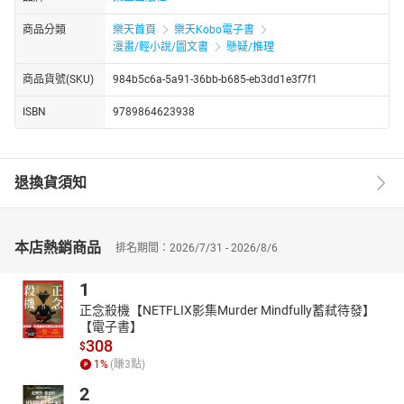
商品分類
樂天首頁
樂天Kobo電子書
漫畫/輕小說/圖文書
懸疑/推理
商品貨號(SKU)
984b5c6a-5a91-36bb-b685-eb3dd1e3f7f1
ISBN
9789864623938
退換貨須知
本店熱銷商品
排名期間：2026/7/31 - 2026/8/6
1
正念殺機【NETFLIX影集Murder Mindfully蓄弒待發】
【電子書】
308
$
1
%
(賺
3
點)
2