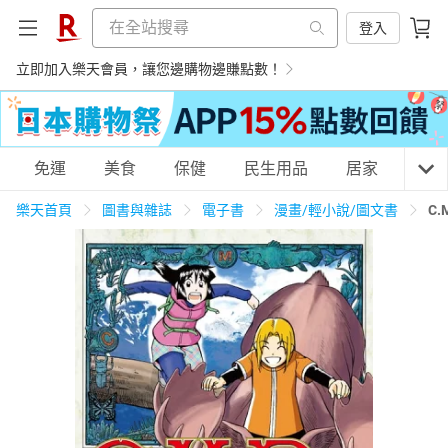
登入
立即加入樂天會員，讓您邊購物邊賺點數！
購物網分類
免運
美食
保健
民生用品
居家
3C
樂天首頁
圖書與雜誌
電子書
漫畫/輕小說/圖文書
C
天天免運
美食蛋糕
養生保健
民生用品
居家生活
3C家電
運動休閒
親子玩具
女裝
男裝
化妝保養
情趣用品