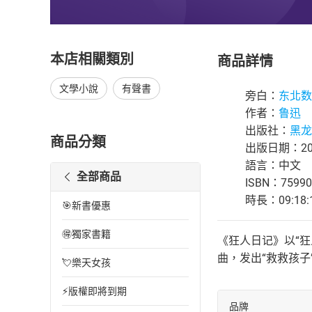
本店相關類別
商品詳情
文學小說
有聲書
旁白：
东北数
作者：
鲁迅
出版社：
黑龙
商品分類
出版日期：202
語言：中文
全部商品
ISBN：75990
時長：09:18:
🎯新書優惠
🉐獨家書籍
《狂人日记》以“
曲，发出“救救孩
💘樂天女孩
⚡版權即將到期
品牌