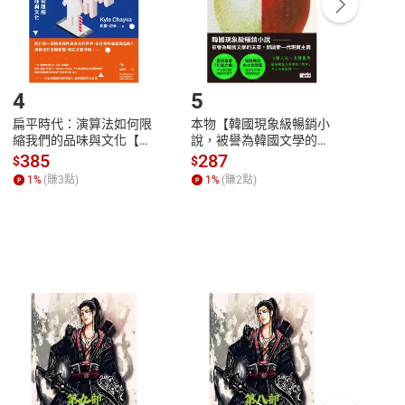
登入帳號，下載書籍後看書
4
5
6
扁平時代：演算法如何限
本物【韓國現象級暢銷小
蛋白
縮我們的品味與文化【電
說，被譽為韓國文學的未
版）─
子書】
來】【電子書】
秘密
385
287
24
$
$
$
一本
1
%
(賺
3
點)
1
%
(賺
2
點)
1
%
客服資訊