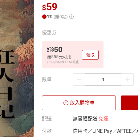
59
$
1%
(賺0點)
優惠券
50
$
折
領取
滿555元可用
2026/08/09 15:59
截止
數量
放入購物車
配送
無實體配送
免運
付款
信用卡／LINE Pay／AFTEE／