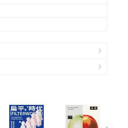
準則
第
2
條第
5
款之規定，「非以有形媒介提供之數位
，不適用消保法第
19
條第
1
項七日內無條件退貨之規
非以有形媒介提供之數位內容，消費者同意若訂購後
付款
方式
完成
訂單
中點選「瀏覽訂單明細」
>
「申請取消訂單
/
退
Payment
Complete
/退貨。