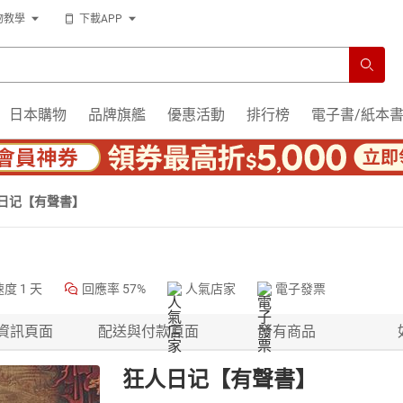
物教學
下載APP
日本購物
品牌旗艦
優惠活動
排行榜
電子書/紙本
日记【有聲書】
速度
1 天
回應率
57%
人氣店家
電子發票
資訊頁面
配送與付款頁面
所有商品
狂人日记【有聲書】