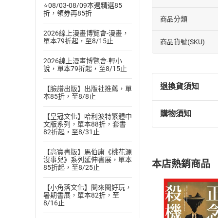
⭐08/03-08/09本週精選85
折，領券再85折
商品分類
2026線上漫畫博覽會-漫畫，
單本79折起，至8/15止
商品貨號(SKU)
2026線上漫畫博覽會-輕小
說，單本79折起，至8/15止
退換貨須知
【臉譜出版】出版社推薦，單
本85折，至8/8止
購物須知
【皇冠文化】哈利波特繁體中
退換貨規定：
文版系列，單本88折，套書
(
一
)
依
消費
82折起，至8/31止
內容或一經提
購書須知
【高寶書版】馬伯庸《桃花源
定。
沒事兒》系列延伸書展，單本
本店熱銷商品
(
二
)
消費者
85折起，至8/25止
且已下載
/
存
挑選
商
【小角落文化】閱來閱好玩，
退貨方式：您
暑期書展，單本82折，至
Choose
8/16止
貨」，本店鋪
請注意，樂天