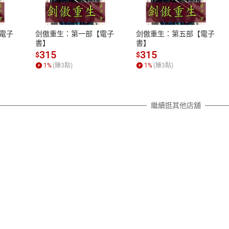
、LINE PAY、AFTEE
本店是否提供消費者保護法七日猶
之權利，遽消費者保護法及通訊交
電子
剑傲重生：第一部【電子
剑傲重生：第五部【電子
除權合理例外情事適用準則，依商
書】
書】
質各有不同規定。詳細退換貨說明
315
315
$
$
照各商品說明。
1
%
(賺
3
點)
1
%
(賺
3
點)
詳細說明
繼續逛其他店舖