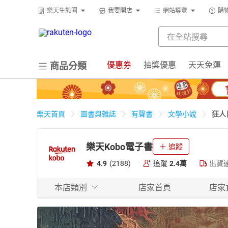
樂天生態圈
我要開店
網站導覽
購
優惠券
抽獎優惠
天天免運
商品分類
狂人
樂天首頁
圖書與雜誌
有聲書
文學小說
樂天Kobo電子書
追蹤
4.9
(2188)
追蹤
2.4萬
出貨
本店類別
店家首頁
店家