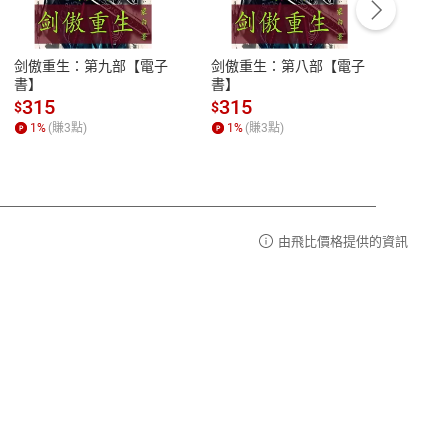
豫期
服務時間：週一到週五 10:00-12:00、
易解
13:00-17:00 (國定假日及例假日休息)
剑傲重生：第九部【電子
剑傲重生：第八部【電子
潜水史
品性
客服電話：0080-1857077
書】
書】
andari
al) Sc
請參
客服信箱：
聯絡店家
315
315
13
$
$
$
r【電
1
%
(賺
3
點)
1
%
(賺
3
點)
1
%
由飛比價格提供的資訊