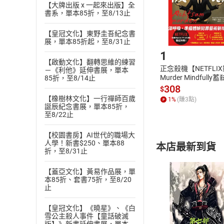
【大牌出版 x 一起來出版】全
購書後，
書系，單本85折，至8/13止
【皇冠文化】東野圭吾紀念書
Step1
展，單本85折起，至8/31止
1
【啟動文化】翻轉思維的練習
正念殺機【NETFLI
－《利他》延伸書展，單本
Murder Mindfully
85折，至8/14止
發】【電子書】
308
$
【橡樹林文化】一行禪師百歲
1
%
(賺
3
點)
誕辰紀念書展，單本85折，
至8/22止
【校園書房】AI世代的職場大
人學！新書$250、單本88
本店最新到貨
折，至8/31止
【蓋亞文化】黃易作品展，單
本85折、套書75折，至8/20
止
【皇冠文化】《曉星》、《白
付款方
雪公主殺人事件【童話破滅