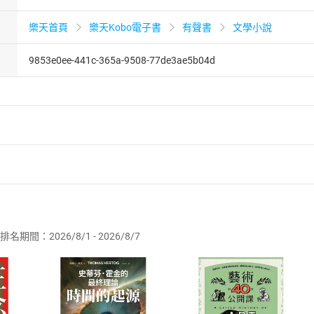
樂天首頁
樂天Kobo電子書
有聲書
文學小說
9853e0ee-441c-365a-9508-77de3ae5b04d
者保護法
第
19
條第
1
項後段
暨
通訊交易解除權合理例外情事適用
供即為完成之線上服務，經消費者事先同意始提供。」 之商品
排名期間：2026/8/1 - 2026/8/7
訂購本店鋪之商品即代表知悉本店鋪所銷售之商品為電子書，屬
取電子書，不得請求退貨退款。
品
放入
購物車
登入
帳號
欲取消訂單或辦理退貨時，請登入樂天市場，並於「我的訂單」
Shopping cart
Login
將依您的申請進行審核，待審核通過後將為您辦理退款事宜。
市場須以整筆訂單為單位進行取消/退貨，恕無法以單支商品取消