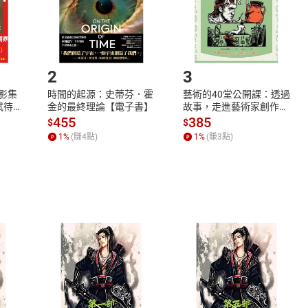
如何開始使用？
.選擇閱讀載具
Step2.
2
3
X影集
時間的起源：史蒂芬．霍
藝術的40堂公開課：透過
蓄弒待
金的最終理論【電子書】
故事，走進藝術家創作現
場，看藝術如何誕生、如
455
385
$
$
何形塑人類生活【電子
1
%
(賺
4
點)
1
%
(賺
3
點)
書】
式
退換貨規範