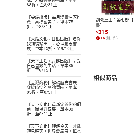
版】》新書延伸書展，單本
88折，至8/31止
ATM轉帳、信用卡
【尖端出版】每月漫畫名家推
剑傲重生：第七部【
薦：高橋留美子，單本75
書】
折，至8/31止
315
$
1
%
(賺
3
點)
【大雁文化 x 日出出版】陪你
找到情緒出口，心理勵志書
展，單本85折，至9/10止
【天下生活 x 康健出版】享受
自己喜歡的生活，單本85
折，至9/15止
相似商品
【臺灣商務】解碼歷史書展~
穿梭時空的閱讀冒險，單本
85折，至8/31止
【天下文化】重新定義你的價
值，職場升級展，單本88
折，至8/31止
【天下文化】理解今天，才能
預見明天。世界變局展，單本