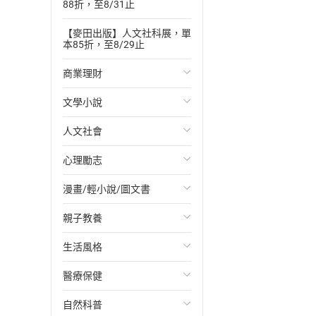
88折，至8/31止
【麥田出版】人文社科展，單
本85折，至8/29止
商業理財
文學小說
投資理財
人文社會
經濟/趨勢
歐美文學
心理勵志
財務/金融
日本文學
國際關係
漫畫/輕小說/圖文書
管理/領導
韓國文學
政治
心靈成長/情緒
親子教養
職場工作術
華文文學
社會科學
人際關係
輕小說
生活風格
成功法
經典文學
台灣/中國歷史
兩性關係
奇幻/科幻
教育現場
醫療保健
行銷/廣告
成長/家庭生活小說
日/韓歷史
心理學
愛情故事
兒童文學/故事
飲食/食譜
自然科普
傳記
懸疑/推理小說
其他歷史/史學
職場/社會寫實
兒童科普/學習
健身/美顏
健康/養生