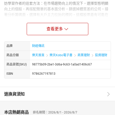
妨學習作者的這套方法：在市場趨勢向上的情況下，選擇型態明顯
向上的個股，再搭配簡單的基本面分析，篩選掉體質差的公司。接
著分析籌碼面，選擇有大戶主力拉抬的標的。這檔股票最有可能在
短期內發動漲勢。然後以兩周內獲利10％為目標，賺了就脫手，不
如預期就停損或是出場。
查看更多
作者每年經常可以累積一倍以上的獲利。重要的是，這些獲利經常
都是「熱呼呼」的現金存在，讓投資人心中充滿踏實感。
如果一時失準，搭配停損的機制，也不會有大損失。
品牌
財經傳訊
至於所謂的長期投資，作者認為台灣的股市環境並不那麼適合。
商品分類
樂天首頁
樂天Kobo電子書
商業理財
投資理財
第一，台灣的企業公司壽命比美國企業短很多，一般台灣公司平均
商品貨號(SKU)
98775b09-2be1-3d6a-9c63-1a0ad1406c67
壽命約30年，中小企業平均壽命更只有短短7年。長期抱股票，如果
選錯標的，非常有可能抱到下市。20年前的上市櫃公司，目前有許
ISBN
9786267197813
多企業已不在股票市場上，例如當初盛極一時的太平洋電纜東帝
士、力霸集團等都已下市。
第二，上市櫃公司公開的財報真的完全正確嗎？在過去數十年裡發
退換貨須知
生多起大型企業集團弊案掏空等案件，如力霸集團、博達科技、遊
戲開發公司樂陞科技案。
最後，舉世皆然，一般散戶投資人難以深入進行產業分析。
本店熱銷商品
排名期間：2026/8/1 - 2026/8/7
基於以上原因，作者認為台灣的股市投資人，不如採用短打的方