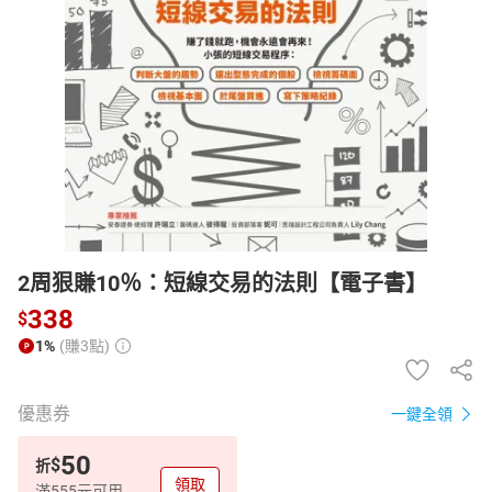
日本購物
電子/紙本書
HOT
2周狠賺10％：短線交易的法則【電子書】
338
$
1%
(賺3點)
優惠券
一鍵全領
50
$
折
領取
滿555元可用