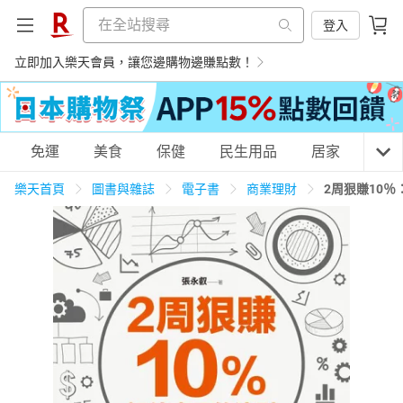
登入
立即加入樂天會員，讓您邊購物邊賺點數！
購物網分類
免運
美食
保健
民生用品
居家
3C
樂天首頁
圖書與雜誌
電子書
商業理財
2周狠賺10
天天免運
美食蛋糕
養生保健
民生用品
居家生活
3C家電
運動休閒
親子玩具
女裝
男裝
化妝保養
情趣用品