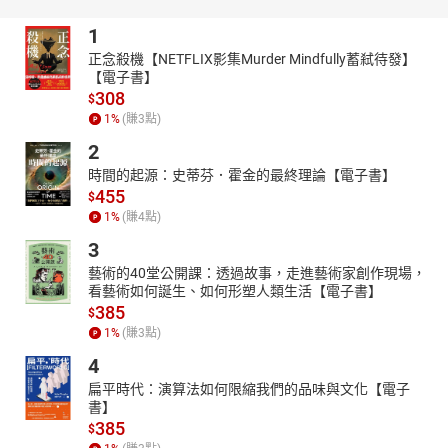
式，賺了就早日落袋為安。
1
本書作者選擇股票時，雖然不長期持有，但也重視基本面。正常營
正念殺機【NETFLIX影集Murder Mindfully蓄弒待發】
運的公司，再跌也有營收及淨利做支撐，波動有限。在型態完成、
【電子書】
趨勢明顯，又有主力大戶介入的情況下買進，可以提升勝率。
308
$
本書特色
1
%
(賺
3
點)
操作指標明確，容易操作
2
作者日建議在一般行情下，可依30％的比例買進一檔個股，最多三
時間的起源：史蒂芬．霍金的最終理論【電子書】
檔（90％），10％為現金，以備不時之需。如行情較差時，建議現
455
$
金比例可拉高至25％到50％，個股比例則調整為25％到17％，這樣
1
%
(賺
4
點)
的資金分配可以協助投資人在整體績效上的穩定度。當然每個人習
3
慣的分配法可能都不太一樣，全書有明確的建議
藝術的40堂公開課：透過故事，走進藝術家創作現場，
有系統介紹相關分析工具，新手也可快速上手
看藝術如何誕生、如何形塑人類生活【電子書】
本書的投資系統由以下幾種指標構成：支撐與壓力、技術指標
385
$
（KD、MACD、布林通道）、基本面（營收、本益比）、融資成本
1
%
(賺
3
點)
線，以上指標都可透過網路平台提供的軟體快速篩選。
4
作者針對上述相關工具清楚說明，新手讀完可以立刻上手。
扁平時代：演算法如何限縮我們的品味與文化【電子
書】
只「炒」作基本面佳的公司，降低風險
385
$
許多短線進出的投資人，在操作時並不考慮基本面。本書作者則仍