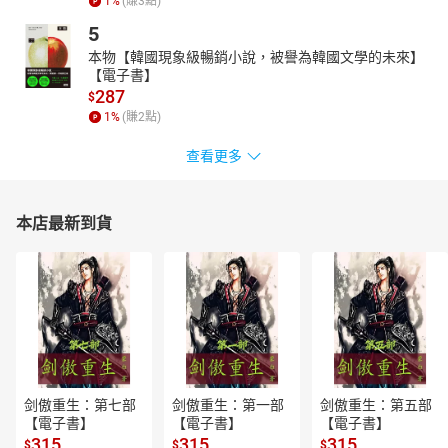
1
%
(賺
3
點)
考量營收及本益比等基本面因素，可以有效降低風險。畢竟正常運
5
作、有獲利的公司，你還怕它跌到哪去？
專家推薦
本物【韓國現象級暢銷小說，被譽為韓國文學的未來】
【電子書】
安泰證劵總經理 許瑞立
287
$
籌碼達人 彼得龍
1
%
(賺
2
點)
投資部落客 妮可
查看更多
思瑞設計工程公司負責人 Lily Chang
本店最新到貨
剑傲重生：第七部
剑傲重生：第一部
剑傲重生：第五部
【電子書】
【電子書】
【電子書】
315
315
315
$
$
$