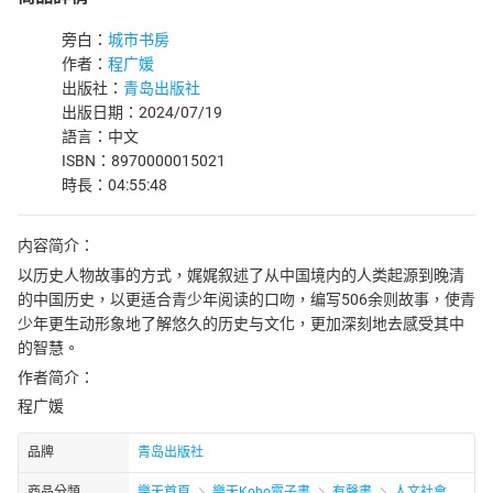
旁白：
城市书房
作者：
程广媛
出版社：
青岛出版社
出版日期：2024/07/19
語言：中文
ISBN：8970000015021
時長：04:55:48
内容简介：
以历史人物故事的方式，娓娓叙述了从中国境内的人类起源到晚清
的中国历史，以更适合青少年阅读的口吻，编写506余则故事，使青
少年更生动形象地了解悠久的历史与文化，更加深刻地去感受其中
的智慧。
作者简介：
程广媛
品牌
青岛出版社
商品分類
樂天首頁
樂天Kobo電子書
有聲書
人文社會