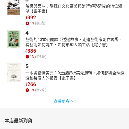
階級與品味：隱藏在文化審美與流行趨勢背後的地位渴
望【電子書】
392
$
1
%
(賺
3
點)
4
藝術的40堂公開課：透過故事，走進藝術家創作現場，
看藝術如何誕生、如何形塑人類生活【電子書】
385
$
1
%
(賺
3
點)
5
一本書讀懂美元：9堂課解析美元邏輯，如何影響全球經
濟和每個人的投資【電子書】
266
$
1
%
(賺
2
點)
查看更多
本店最新到貨