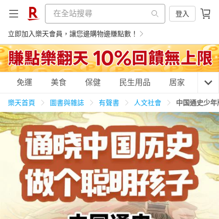
登入
立即加入樂天會員，讓您邊購物邊賺點數！
購物網分類
免運
美食
保健
民生用品
居家
3C
樂天首頁
圖書與雜誌
有聲書
人文社會
中国通史少年
天天免運
美食蛋糕
養生保健
民生用品
居家生活
3C家電
運動休閒
親子玩具
女裝
男裝
化妝保養
情趣用品