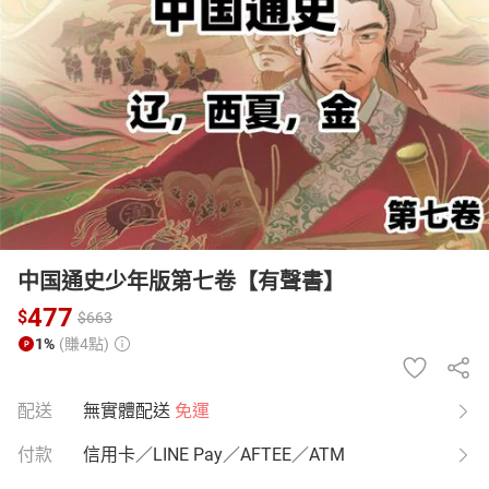
日本購物
電子/紙本書
HOT
中国通史少年版第七卷【有聲書】
477
$
$
663
1%
(賺4點)
配送
無實體配送
免運
付款
信用卡／LINE Pay／AFTEE／ATM