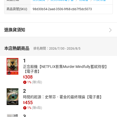
商品貨號(SKU)
98d30b54-2aed-3506-9f68-cbb7f5dc5073
退換貨須知
本店熱銷商品
排名期間：2026/7/30 - 2026/8/5
1
正念殺機【NETFLIX影集Murder Mindfully蓄弒待發】
【電子書】
308
$
1
%
(賺
3
點)
2
時間的起源：史蒂芬．霍金的最終理論【電子書】
455
$
1
%
(賺
4
點)
3