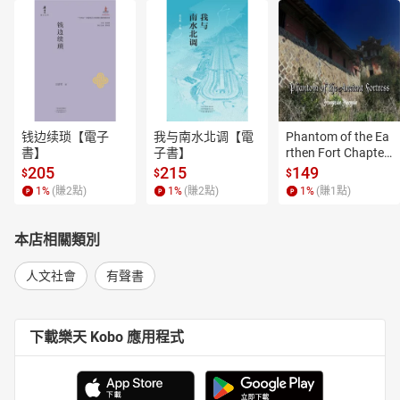
钱边续琐【電子
我与南水北调【電
Phantom of the Ea
書】
子書】
rthen Fort Chapter
 4【有聲書】
205
215
149
$
$
$
1
%
(賺
2
點)
1
%
(賺
2
點)
1
%
(賺
1
點)
本店相關類別
人文社會
有聲書
下載樂天 Kobo 應用程式