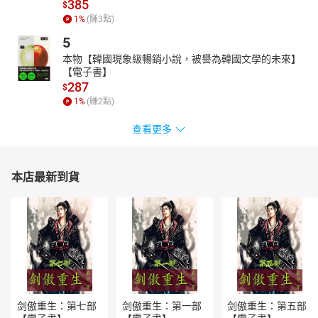
385
$
**張輝誠（中山女高國文老師、學思達創辦人）－－**人是群居動
1
%
(賺
3
點)
物，自然少不得溝通。從前人說，話不投機半句多，酒逢知己千杯
5
少。這兩句很有意思，前者可見對話多麼困難，話不投機，半句嫌
多，溝通中斷了，連結也失敗；後者可見對話多麼迷人，一旦合
本物【韓國現象級暢銷小說，被譽為韓國文學的未來】
【電子書】
拍，溝通順暢，把酒言歡，一杯接一杯，其樂洋洋，其實酒只是助
287
$
興外物，真正讓情投意合還是溝通的對話。問題來了，怎樣才不會
1
%
(賺
2
點)
話不投機？怎樣才能愈聊愈開，愈說愈多，愈談愈深，甚至閒談之
間就能推心置腹，引為知己？這其中便有許多道理、觀念和技術可
查看更多
說，《對話的力量》正是完全解說和示範。讀完此書，學起來，對
話就能產生全新的力量。
**曾明鴻（國立馬公高級中學老師）－－**我們為什麼要對話？如何
本店最新到貨
進行對話？對話要說些什麼？作者在《對話的力量》回答了這三個
問題。這是一本讓我們與人對話，同時照見自己的好書。
康碧真（台中市私立瑪歇爾幼稚園園長）－－
「對話」的「力
量」，我曾經真切感受過，那是阿建老師與我的晤談。老師真誠平
穩，且和諧專注的對應，讓我深刻感受自己被接納、被理解、被看
重……也使我從談話中真正看見自己，慢慢懂得覺察一直被忽略的內
在。至今仍感念老師曾給我許多力量。人要改變對話的慣性姿態及
語態，著實不容易！但有改變的開始， 關係就隨之轉變。此書將對
剑傲重生：第七部
剑傲重生：第一部
剑傲重生：第五部
話的重要，細膩地傳達並讓人易於理解，如能靜心細讀，就宛如遇