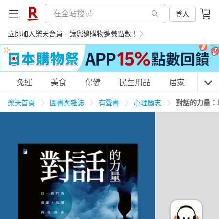
登入
立即加入樂天會員，讓您邊購物邊賺點數！
購物網分類
免運
美食
保健
民生用品
居家
3C
樂天首頁
圖書與雜誌
有聲書
心理勵志
對話的力量：
天天免運
美食蛋糕
養生保健
民生用品
居家生活
3C家電
運動休閒
親子玩具
女裝
男裝
化妝保養
情趣用品