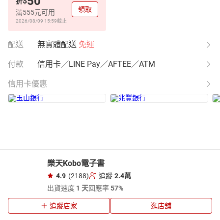
50
$
折
領取
滿555元可用
2026/08/09 15:59
截止
配送
無實體配送
免運
付款
信用卡／LINE Pay／AFTEE／ATM
信用卡優惠
樂天Kobo電子書
4.9
(2188)
追蹤
2.4萬
出貨速度
1 天
回應率
57%
追蹤店家
逛店舖