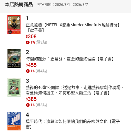
繼多年前合著《沒有圍牆的學校》一書，李崇建與甘耀明這對教育
本店熱銷商品
排名期間：2026/8/1 - 2026/8/7
伙伴再度展現絕佳的對話默契，共同完成了《對話的力量》。
這本書承襲《麥田裡的老師》與《心教》的對話脈絡，並刻意更簡
1
化概念及方法，分享眾多實際對話案例，從生活經驗出發，提供立
正念殺機【NETFLIX影集Murder Mindfully蓄弒待發】
即可用的關鍵詞，教我們帶著對「人」本身的好奇，從親子、伴侶
【電子書】
到職場，皆能建立和諧與自在的相處關係。
308
$
【本書特色】
1
%
(賺
3
點)
◎本書由兩位重量級作家共同創作，展現這對最佳教育夥伴多年互
2
動中的深刻對話：
時間的起源：史蒂芬．霍金的最終理論【電子書】
．《麥田裡的老師》、《心教》、《心念》心靈實作名師、暢銷作
455
$
家李崇建。
1
%
(賺
4
點)
．橫掃金鼎獎、台北國際書展大獎、時報開卷年度好書等獎項的作
3
家甘耀明。
藝術的40堂公開課：透過故事，走進藝術家創作現場，
◎由對話時，把耳朵和心靈打開傾聽談起，學習適時停頓、語意明
看藝術如何誕生、如何形塑人類生活【電子書】
385
確，並以「怎麼了？」、「怎麼辦？」表達好奇。每天五分鐘的練
$
1
%
(賺
3
點)
習，建立和諧與自在的人際相處。
【名人推薦】
4
◎
葉丙成
（台大電機系教授．翻轉教學名師）專文推薦！21位教育
扁平時代：演算法如何限縮我們的品味與文化【電子
書】
工作者感動推薦！