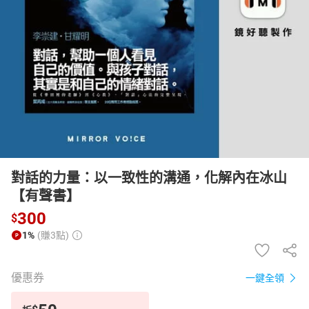
日本購物
電子/紙本書
HOT
對話的力量：以一致性的溝通，化解內在冰山
【有聲書】
300
$
1%
(賺3點)
優惠券
一鍵全領