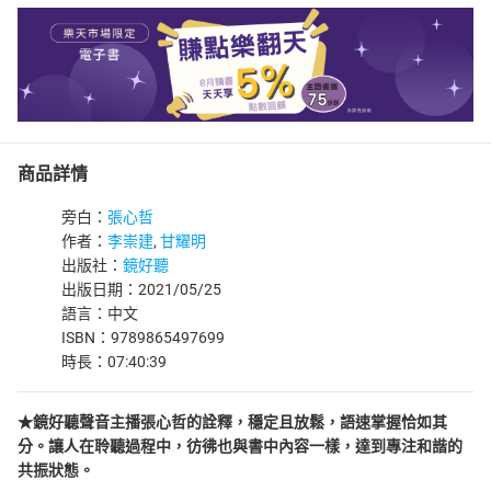
商品詳情
旁白：
張心哲
作者：
李崇建
,
甘耀明
出版社：
鏡好聽
出版日期：2021/05/25
語言：中文
ISBN：9789865497699
時長：07:40:39
★鏡好聽聲音主播張心哲的詮釋，穩定且放鬆，語速掌握恰如其
分。讓人在聆聽過程中，彷彿也與書中內容一樣，達到專注和諧的
共振狀態。