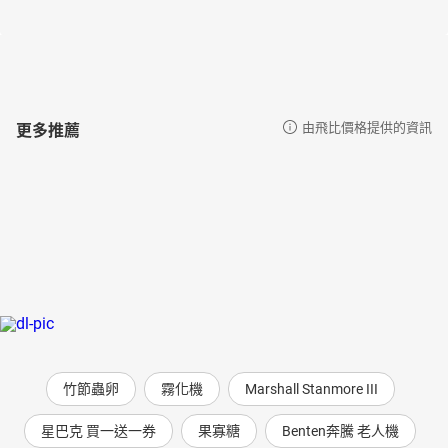
數的講座與經驗，以顯而易懂的「對話力量」，轉化為改變孩子、
改變自己，甚至於改變親朋好友，是一本充滿積極心、正向心與寬
厚心的好書。
**林芸芷（台北市石牌國中老師）－－**當我學會了對話，我和學生
的橋樑終於被連接起來，看著學生的改變，我也數度紅了眼眶。
**林佩芬（台中市立大墩國中家長會副會長）－－**話，天天都說。
更多推薦
由飛比價格提供的資訊
對話，再平常不過，卻蘊藏著好大的學問。好品質的對話，更需要
許多的自我覺察與智慧。感謝崇建、耀明從對話的實境中，引領我
們找到「對話的力量」。
**楊惠如（台東市寶桑國中老師）－－**在這本書中，有品質的「對
話」模式變得更簡單了，正向好奇的力量能夠幫助大家找回愛的連
結！
**王建正（高雄市新上國小老師，榮獲一○四年教育芬芳錄、親子天
下翻轉教師）－－**與阿建老師對話，才驚覺不曾好好對話。若您
嚮往寧靜丶一致的對話，邀您藉由此書走進對話的桃花源。
**李秀美（台中市北區立人國小校長）－－**對話是傾聽：傾聽自
己，也傾聽對方的想法。對話是接納：接納自己，也接納對方……感
竹節蟲卵
霧化機
Marshall Stanmore III
謝這本書引領我們發現對話的力量，感受生命交流的靜好。
**許扶堂（彰化縣國教輔導團數學領域專任輔導員）－－**如果你問
星巴克 買一送一券
果寡糖
Benten奔騰 老人機