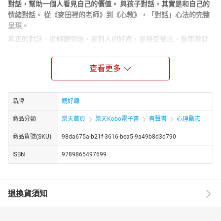
對話，幫助一個人看見自己的價值。 與孩子對話，其實是和自己的
情緒對話。 從《麥田裡的老師》到《心教》，「對話」心法的完整
呈現。
真正的對話，從傾聽開始，是對人的好奇，是接受彼此，進而激發
一個人主動探索自己生命的價值。
「對話」是真誠的互動與連結，我們從對話中被理解，從對話中學
查看更多
習聆聽與表達，從對話中感到被重視，從對話中發現自我與世界。
當你費盡心思跟孩子聊天想營造親密，他竟說：「我現在不想理
你……」當你不忍見孩子有煩惱，認真給她建議，她卻回：「每次跟
品牌
鏡好聽
你說一件事，你就講一大串……」你是否也察覺到了？你以為在溝
商品分類
樂天首頁
樂天Kobo電子書
有聲書
心理勵志
通，他卻只感受到你的緊張與擔憂，以及「又來了」的說服、命令
和大道理。這只是慣性的「我說你聽」，並不是真正雙向交流的對
商品貨號(SKU)
98da675a-b21f-3616-bea5-9a49b8d3d790
話。
不願意起床的孩子，以好奇的疑問喚醒他對自我負責的覺察。怕苦
ISBN
9789865497699
而拒服藥的孩子，花五分鐘專注傾聽，激起她吃苦的決心。當對方
表現得不符期待時，不批判、不教訓，而以「怎麼了？」、「怎麼
辦？」，啟發他自己走向下一步。其實對話的目的，不是誰能夠讓
退換貨須知
誰聽話，而是藉由靜心聆聽和真心交流，探索可能的困難，進而接
納彼此的觀點，最終才可能相伴著走向一致的目標。