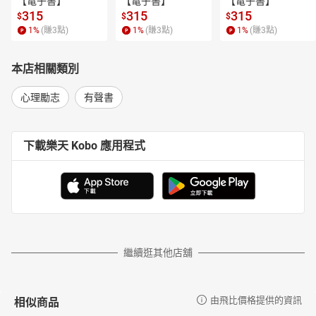
【電子書】
【電子書】
【電子書】
見您生命中的貴人！
315
315
315
$
$
$
**梁慧茵（霧峰新弘明幼稚園園長）－－**在幼教專業成長的路上，
1
%
(賺
3
點)
1
%
(賺
3
點)
1
%
(賺
3
點)
從作者的講座，到心教讀書會的研學、體驗、自省與切磋，幼教伙
伴們用一致性溝通，開啟了自利、利他的生命動力；但截斷慣性是
本店相關類別
這麼的艱辛，我們像駑鈍的練功者，跟著比劃的過程，在成長的歡
欣中，總是伴隨著無數挫敗。欣見《對話的力量》一書問世，如獲
心理勵志
有聲書
武功祕笈，更見具體招式分解，無疑是大家學習「一致性溝通」的
強大推力。
**劉瑋芊（Abby）（桃園市私立芃芃森林幼稚園儲備園長）－－**
下載樂天 Kobo 應用程式
本書讓我了解，原來透過「好奇」以及關心「人」的方式與孩子對
話，才能真正讓對話者「覺知」，並為自己的生命做出最明智的選
擇。
**王婉媚（南投縣補教協會榮譽理事長、優蓓仕幼稚園園長）－－**
細讀《對話的力量》這本書，不只了解自己，也同時了解別人，觸
碰到我心底的悸動，感動得落淚！原來透過「人」的對話，在對話
繼續逛其他店舖
中探索，每天只要五分鐘互動，運用於工作場域與家庭，即能傳遞
同理與同在的情感，充分與對方連結。
**江進玉（奧林匹克文教集團中國區總經理）－－**對話是一門心教
相似商品
由飛比價格提供的資訊
的課程，既簡單又有深奧的藝術涵養，作者李崇建、甘耀明透過無