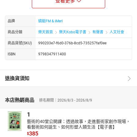
查看更多
交往中寻求突破，还是在开创事业中寻求发展；无论你是二十岁的
青年，渴望在生存线上站稳脚跟，还是三四十岁的中年，追求事业
与家庭的双重稳定，亦或是五十岁的智者，更加珍视健康与内心的
品牌
蜻蜓FM & iMerl
平和——阳明心学都能为你提供宝贵的指引。
本书由知名主播周月亮老师倾情解读，他以三字经的形式，将阳明
商品分類
樂天首頁
樂天Kobo電子書
有聲書
人文社會
心学的精髓娓娓道来，既通俗易懂，又凝聚了他多年的研究心得。
商品貨號(SKU)
990203e7-f6d0-376b-8cd5-735257faf0ee
周老师深入浅出地讲解了阳明心学的核心理念，带你领略其神奇智
慧，修炼强大内心，开启与生俱来的正能量。
ISBN
9798347911400
不仅如此，本书还融入了各派理论学说，贯通中西不同文化，全面
而深刻地解读了阳明心学的丰富内涵。通过阅读本书，你将实现思
维的升级与拓展，打通人生、职场、人际交往等各个领域的壁垒，
退換貨須知
以更加开阔的视野和格局，去迎接未来的挑战与机遇。
让我们一起跟随周月亮老师的脚步，走进阳明心学的智慧殿堂，领
悟其精髓，修炼内心，开启一段明心见性、顿悟生命的奇妙旅程。
本店熱銷商品
排名期間：2026/8/3 - 2026/8/9
在这里，你将找到属于自己的答案，破解人生的难题，成就更加辉
煌的未来。
1
http://www.youtube.com/channel/UC2yhCURng4uUj_phEqZwKig/
藝術的40堂公開課：透過故事，走進藝術家創作現場，
看藝術如何誕生、如何形塑人類生活【電子書】
385
$