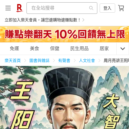
登入
立即加入樂天會員，讓您邊購物邊賺點數！
購物網分類
免運
美食
保健
民生用品
居家
3C
樂天首頁
圖書與雜誌
有聲書
人文社會
周月亮讲王阳
天天免運
美食蛋糕
養生保健
民生用品
居家生活
3C家電
運動休閒
親子玩具
女裝
男裝
化妝保養
情趣用品