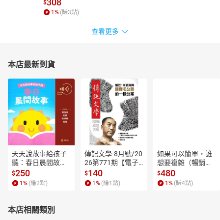
308
$
1
%
(賺
3
點)
查看更多
本店最新到貨
天天說故事給孩子
傳記文學-8月號/20
如果可以簡單，誰
聽：春日晨間故事
26第771期【電子
想要複雜（暢銷經
【有聲書】
書】
典新編版）【電子
250
140
480
$
$
$
書】
1
%
(賺
2
點)
1
%
(賺
1
點)
1
%
(賺
4
點)
本店相關類別