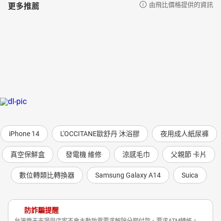
更多推薦
由飛比價格提供的資訊
iPhone 14
L'OCCITANE歐舒丹 沐浴膠
夜用成人紙尿褲
真空保鮮盒
發電機 維修
涼感毛巾
父親節 卡片
數位轉類比轉換器
Samsung Galaxy A14
Suica
防詐騙提醒