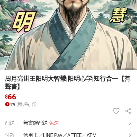
日本購物
電子/紙本書
HOT
周月亮讲王阳明大智慧|阳明心学|知行合一【有
聲書】
66
$
1%
(賺0點)
配送
無實體配送
免運
付款
信用卡／LINE Pay／AFTEE／ATM