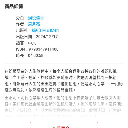
商品詳情
旁白：
娱悦佳音
作者：
周月亮
出版社：
蜻蜓FM & iMerl
出版日期：2024/12/17
語言：中文
ISBN：9798347911400
時長：04:00:58
在纷繁复杂的人生旅途中，每个人都会遇到各种各样的难题和挑
战。当困惑、迷茫、挫败感如影随形时，你是否渴望找到一把钥
匙，能够解开人生的重重迷雾？这把钥匙，便是阳明心学——一门历
经岁月洗礼，依然熠熠生辉的智慧宝藏。
王阳明，明代心学集大成者，他的思想不仅影响了后世无数文人墨
客，更在现代社会焕发出新的生机与活力。他的阳明心学，强调“致
良知”与“知行合一”，认为只要遵循内心的良知，做到认知与行为的
统一，便能在人生的各个领域中游刃有余，无往不胜。
无论你是初入职场的菜鸟，还是久经沙场的老将；无论你是在人际