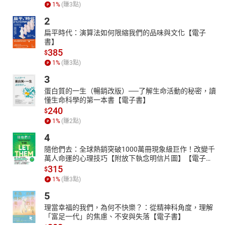
1
%
(賺
3
點)
2
扁平時代：演算法如何限縮我們的品味與文化【電子
書】
385
$
1
%
(賺
3
點)
3
蛋白質的一生（暢銷改版）──了解生命活動的秘密，讀
懂生命科學的第一本書【電子書】
240
$
1
%
(賺
2
點)
4
隨他們去：全球熱銷突破1000萬冊現象級巨作！改變千
萬人命運的心理技巧【附放下執念明信片圖】【電子
書】
315
$
1
%
(賺
3
點)
5
理當幸福的我們，為何不快樂？：從精神科角度，理解
「富足一代」的焦慮、不安與失落【電子書】