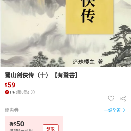
日本購物
電子/紙本書
HOT
蜀山剑侠传（十）【有聲書】
59
$
1%
(賺0點)
優惠券
一鍵全領
50
$
折
領取
滿555元可用