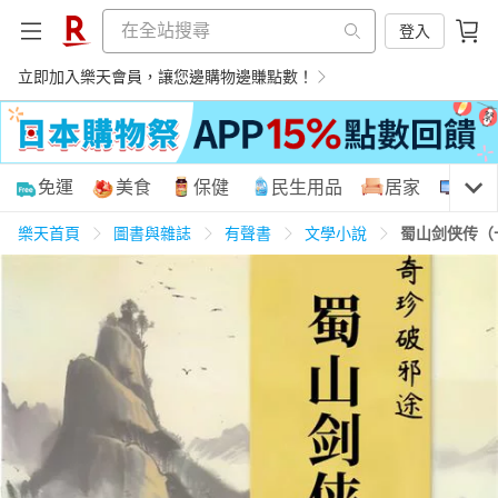
登入
立即加入樂天會員，讓您邊購物邊賺點數！
購物網分類
免運
美食
保健
民生用品
居家
3C
樂天首頁
圖書與雜誌
有聲書
文學小說
蜀山剑侠传（
天天免運
美食蛋糕
養生保健
民生用品
居家生活
3C家電
運動休閒
親子玩具
女裝
男裝
化妝保養
情趣用品