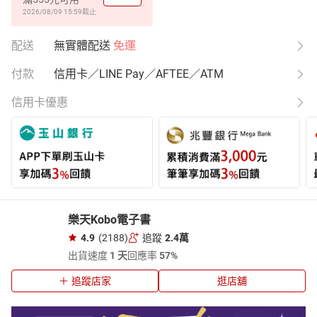
2026/08/09 15:59
截止
配送
無實體配送
免運
付款
信用卡／LINE Pay／AFTEE／ATM
信用卡優惠
樂天Kobo電子書
4.9
(2188)
追蹤
2.4萬
出貨速度
1 天
回應率
57%
追蹤店家
逛店舖