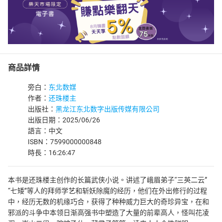
商品詳情
旁白：
东北数媒
作者：
还珠楼主
出版社：
黑龙江东北数字出版传媒有限公司
出版日期：2025/06/26
語言：中文
ISBN：7599000000848
時長：16:26:47
本书是还珠楼主创作的长篇武侠小说。讲述了峨眉弟子“三英二云”
“七矮”等人的拜师学艺和斩妖除魔的经历，他们在外出修行的过程
中，经历无数的机缘巧合，获得了种种威力巨大的奇珍异宝，在和
邪派的斗争中本领日渐高强书中塑造了大量的前辈高人，怪叫花凌