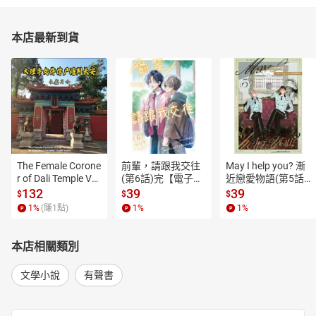
本店最新到貨
The Female Corone
前輩，請跟我交往
May I help you? 漸
r of Dali Temple Vo
(第6話)完【電子
近戀愛物語(第5話)
l.6【有聲書】
書】
【電子書】
132
39
39
$
$
$
1
%
(賺
1
點)
1
%
1
%
本店相關類別
文學小說
有聲書