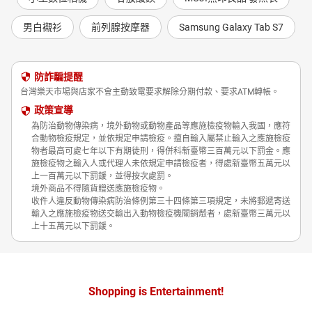
男白襯衫
前列腺按摩器
Samsung Galaxy Tab S7
防詐騙提醒
台灣樂天市場與店家不會主動致電要求解除分期付款、要求ATM轉帳。
政策宣導
為防治動物傳染病，境外動物或動物產品等應施檢疫物輸入我國，應符
合動物檢疫規定，並依規定申請檢疫。擅自輸入屬禁止輸入之應施檢疫
物者最高可處七年以下有期徒刑，得併科新臺幣三百萬元以下罰金。應
施檢疫物之輸入人或代理人未依規定申請檢疫者，得處新臺幣五萬元以
上一百萬元以下罰鍰，並得按次處罰。
境外商品不得隨貨贈送應施檢疫物。
收件人違反動物傳染病防治條例第三十四條第三項規定，未將郵遞寄送
輸入之應施檢疫物送交輸出入動物檢疫機關銷燬者，處新臺幣三萬元以
上十五萬元以下罰鍰。
Shopping is Entertainment!