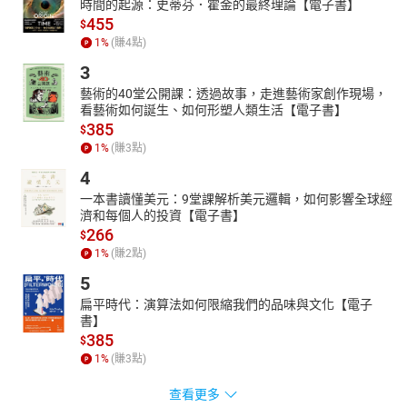
時間的起源：史蒂芬．霍金的最終理論【電子書】
455
$
1
%
(賺
4
點)
3
藝術的40堂公開課：透過故事，走進藝術家創作現場，
看藝術如何誕生、如何形塑人類生活【電子書】
385
$
1
%
(賺
3
點)
4
一本書讀懂美元：9堂課解析美元邏輯，如何影響全球經
濟和每個人的投資【電子書】
266
$
1
%
(賺
2
點)
5
扁平時代：演算法如何限縮我們的品味與文化【電子
書】
385
$
1
%
(賺
3
點)
查看更多