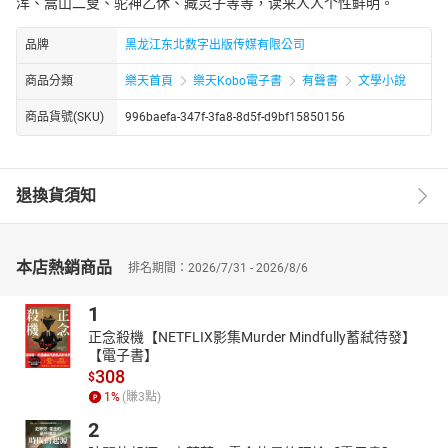
浑、嵩山二叟、驼神乙休、藏灵子等等，读来人人个性鲜明。
品牌
黑龙江东北数字出版传媒有限公司
商品分類
樂天首頁
樂天Kobo電子書
有聲書
文學小說
商品貨號(SKU)
996baefa-347f-3fa8-8d5f-d9bf15850156
退換貨須知
本店熱銷商品
排名期間：2026/7/31 - 2026/8/6
1
正念殺機【NETFLIX影集Murder Mindfully蓄弒待發】
【電子書】
308
$
1
%
(賺
3
點)
2