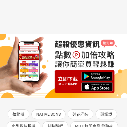
律動機
NATIVE SONS
碎花洋裝
融燭燈
小型數位相機
甘胺酸鎂
MUJI無印良品 發熱衣