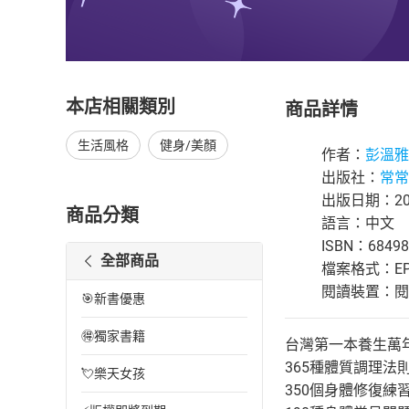
本店相關類別
商品詳情
生活風格
健身/美顏
作者：
彭溫雅
出版社：
常常
出版日期：202
商品分類
語言：中文
ISBN：68498
全部商品
檔案格式：EP
閱讀裝置：閱讀器
🎯新書優惠
🉐獨家書籍
台灣第一本養生萬
365種體質調理
💘樂天女孩
350個身體修復