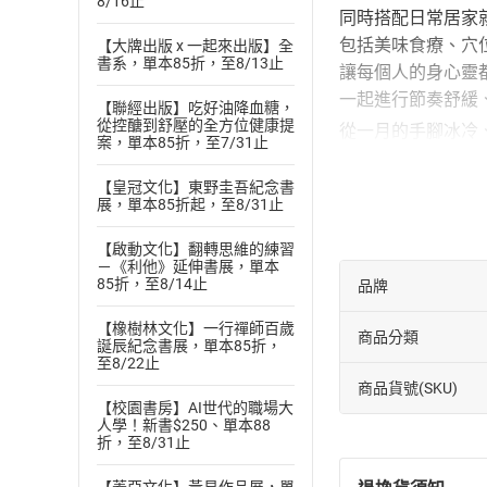
8/16止
同時搭配日常居家
包括美味食療、穴
【大牌出版 x 一起來出版】全
書系，單本85折，至8/13止
讓每個人的身心靈
一起進行節奏舒緩
【聯經出版】吃好油降血糖，
從控醣到舒壓的全方位健康提
從一月的手腳冰冷
案，單本85折，至7/31止
從兒童常見的水痘
書中詳細介紹囊括
【皇冠文化】東野圭吾紀念書
展，單本85折起，至8/31止
所有日常可能遇到
養生並非中老年人
【啟動文化】翻轉思維的練習
若能跟著這本從個
－《利他》延伸書展，單本
85折，至8/14止
品牌
從小開始注重日常
透過提高身體的自
【橡樹林文化】一行禪師百歲
商品分類
誕辰紀念書展，單本85折，
一天天的累積與建
至8/22止
相信在各種小毛病
商品貨號(SKU)
每個人都能擁有更
【校園書房】AI世代的職場大
人學！新書$250、單本88
｜適合族群｜
折，至8/31止
●在身體不適還沒