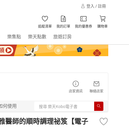
登入 / 註冊
追蹤清單
我的訂單
我的優惠券
購物車
書
樂集點
樂天點數
旅遊訂房
店家資訊
聯絡店家
如何使用
溫雅醫師的順時調理祕笈【電子