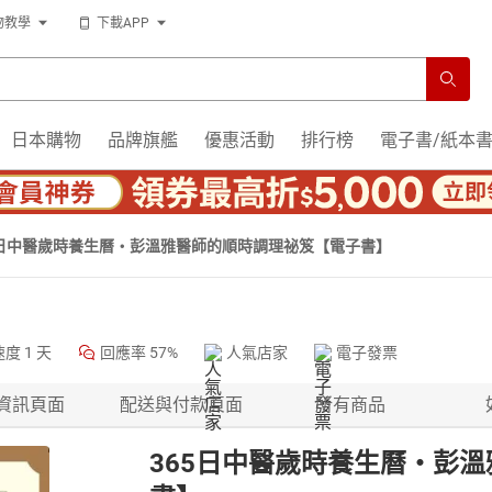
物教學
下載APP
日本購物
品牌旗艦
優惠活動
排行榜
電子書/紙本
5日中醫歲時養生曆・彭溫雅醫師的順時調理祕笈【電子書】
速度
1 天
回應率
57%
人氣店家
電子發票
資訊頁面
配送與付款頁面
所有商品
365日中醫歲時養生曆・彭