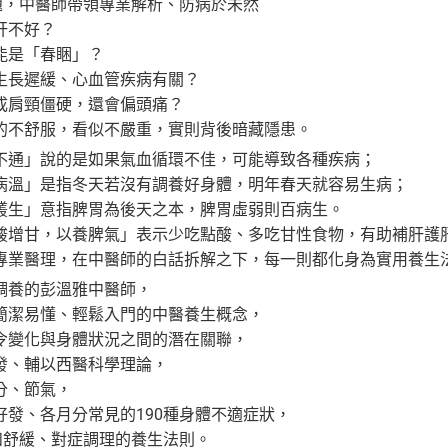
問題，中醫師帶領專業解析、防病於未然
肝不好？
能是「春睏」？
生長遲緩、心血管疾病有關？
成肩頸僵硬，還會偏頭痛？
的不舒服，看似不嚴重，實則背後暗藏隱患。
不通」說的是如果氣血循環不佳，可能導致各種疾病；
病溫」是指冬天若沒有調養好身體，明年春天就容易生病；
叢生」意指脾胃為後天之本，脾胃虛弱則百病生。
酸增甘，以養脾氣」表示少吃點酸、多吃甘性食物，有助補肝護
專業醫理，在中醫師的白話拆解之下，每一則都化身為實用養生
調養的彭溫雅中醫師，
簡潔易懂、輕鬆入門的中醫養生概念，
令變化與身體狀況之間的潛在關聯，
發、輔以西醫科學理論，
分、節氣，
好發、各月分常見的190種身體不適症狀，
和舒緩、對症調理的養生法則。