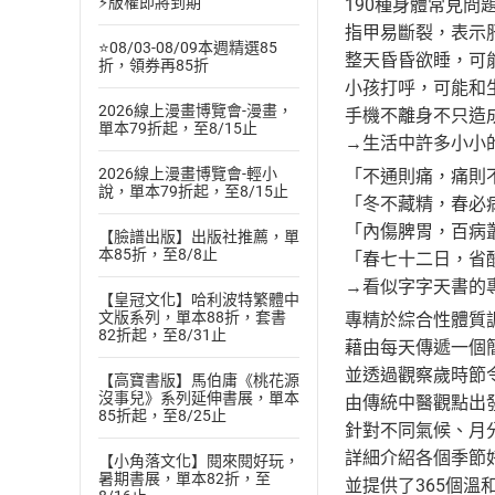
⚡版權即將到期
190種身體常見
指甲易斷裂，表示
⭐08/03-08/09本週精選85
整天昏昏欲睡，可
折，領券再85折
小孩打呼，可能和
2026線上漫畫博覽會-漫畫，
手機不離身不只造
單本79折起，至8/15止
→生活中許多小小
2026線上漫畫博覽會-輕小
「不通則痛，痛則
說，單本79折起，至8/15止
「冬不藏精，春必
「內傷脾胃，百病
【臉譜出版】出版社推薦，單
本85折，至8/8止
「春七十二日，省
→看似字字天書的
【皇冠文化】哈利波特繁體中
文版系列，單本88折，套書
專精於綜合性體質
82折起，至8/31止
藉由每天傳遞一個
並透過觀察歲時節
【高寶書版】馬伯庸《桃花源
沒事兒》系列延伸書展，單本
由傳統中醫觀點出
85折起，至8/25止
針對不同氣候、月
詳細介紹各個季節
【小角落文化】閱來閱好玩，
暑期書展，單本82折，至
並提供了365個溫