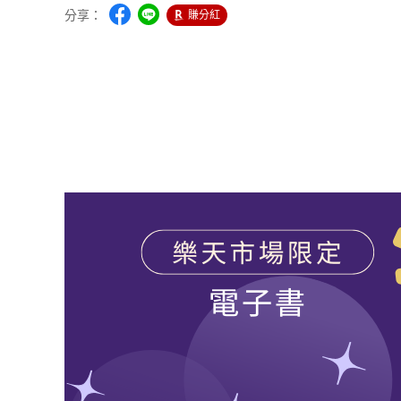
分享：
賺分紅