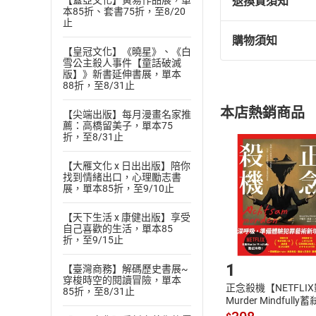
退換貨須知
【蓋亞文化】黃易作品展，單
●上班族、忙碌的
本85折、套書75折，至8/20
師一天一則養生常
止
購物須知
●上有高堂、下有
退換貨規定：
【皇冠文化】《曉星》、《白
雪公主殺人事件【童話破滅
(
一
)
依
消費
●歲末年初，面對
版】》新書延伸書展，單本
內容或一經提
生日之書、年節問
88折，至8/31止
購書須知
定。
本書特色
本店熱銷商品
【尖端出版】每月漫畫名家推
(
二
)
消費者
●篇幅精簡說重點
薦：高橋留美子，單本75
且已下載
/
存
折，至8/31止
挑選
商
1～2頁講解一則
退貨方式：您
不同健康疑問的人
Choose
【大雁文化 x 日出出版】陪你
貨」，本店鋪
找到情緒出口，心理勵志書
●一年四季都兼顧
展，單本85折，至9/10止
請注意，樂天
根據不同月份、不
購書後，
家保養方式，來舒
【天下生活 x 康健出版】享受
自己喜歡的生活，單本85
●中西醫相輔相成
折，至9/15止
Step1
彭溫雅醫師以初學
1
【臺灣商務】解碼歷史書展~
養生建議，讓讀者
穿梭時空的閱讀冒險，單本
正念殺機【NETFLI
85折，至8/31止
●消除身心靈失調
Murder Mindfully
健康調理無法急在
發】【電子書】