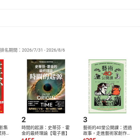
現代人，沒時間看太艱深的養生書，也沒空定期看中西醫調身體
識與調養祕訣，讓養生從日常生活開始
幼子，自己的身體也不怎麼樣的中生代，帶著全家一起展開新健
者保護法
第
19
條第
1
項後段
暨
通訊交易解除權合理例外情事適用
疫情方興未艾、充滿各種不確定的此刻，更應該調理好自己的身
供即為完成之線上服務，經消費者事先同意始提供。」 之商品
候及拜訪禮物，送給自己、自我調整與修復身體，也送給親朋好
排名期間：2026/7/31 - 2026/8/6
訂購本店鋪之商品即代表知悉本店鋪所銷售之商品為電子書，屬
，身心靈溫養萬年曆
取電子書，不得請求退貨退款。
品
放入
購物車
登入
帳號
養生、治未病的主題概念，並搭配該主題介紹一道食療、一處穴道
欲取消訂單或辦理退貨時，請登入樂天市場，並於「我的訂單」
，都適合隨時切入閱讀，每年都適合溫故知新、重複翻閱
Shopping cart
Login
將依您的申請進行審核，待審核通過後將為您辦理退款事宜。
，小症大病全收錄
市場須以整筆訂單為單位進行取消/退貨，恕無法以單支商品取消
同季節的天氣和溫度變化，介紹當月好發疾病的成因、預防、調
如何開始使用？
緩疾病症狀、調理五臟六腑、恢復自身健康，預防或緩解各種健
，觀念易懂且實用
.選擇閱讀載具
Step2.
者也能理解的中醫觀點出發，同時輔以西醫的科學概念與治療方
2
3
全面瞭解各病症的相關知識、審視自己的健康狀況，找出最適合
X影集
時間的起源：史蒂芬．霍
藝術的40堂公開課：透過
，持續累積健康能量
蓄弒待
金的最終理論【電子書】
故事，走進藝術家創作現
一時，尤其在大環境充滿焦慮和恐懼情緒的同時，藉由舒緩、不
場，看藝術如何誕生、如