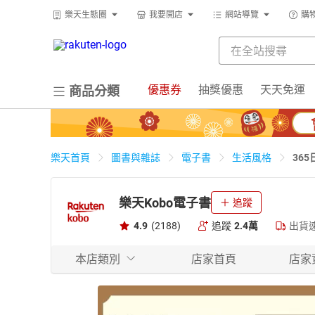
樂天生態圈
我要開店
網站導覽
購
優惠券
抽獎優惠
天天免運
商品分類
36
樂天首頁
圖書與雜誌
電子書
生活風格
樂天Kobo電子書
追蹤
4.9
(2188)
追蹤
2.4萬
出貨
本店類別
店家首頁
店家