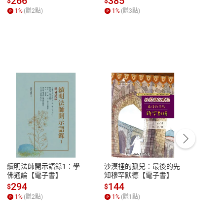
266
385
28
$
$
$
【電子書】
1
%
(賺
2
點)
1
%
(賺
3
點)
1
%
客服資訊
豫期
服務時間：週一到週五 10:00-12:00、
易解
13:00-17:00 (國定假日及例假日休息)
續明法師開示語錄1：學
沙漠裡的孤兒：最後的先
men's
品性
客服電話：0080-1857077
佛通論【電子書】
知穆罕默德【電子書】
 第3
請參
客服信箱：
聯絡店家
294
144
20
$
$
$
1
%
(賺
2
點)
1
%
(賺
1
點)
1
%