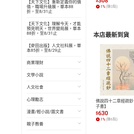
308
$
【天下文化】重新定義你的價
有助於從內到外打
值，職場升級展，單本88
1
%
(賺
3
點)
折，至8/31止
【天下文化】理解今天，才能
預見明天。世界變局展，單本
88折，至8/31止
本店最新到貨
【麥田出版】人文社科展，單
本85折，至8/29止
商業理財
文學小說
投資理財
付款方
人文社會
經濟/趨勢
歐美文學
ATM轉帳、信用卡
心理勵志
財務/金融
日本文學
國際關係
佛說四十二章經疏鈔
子書】
漫畫/輕小說/圖文書
管理/領導
韓國文學
政治
心靈成長/情緒
630
$
1
%
(賺
6
點)
親子教養
職場工作術
華文文學
社會科學
人際關係
輕小說