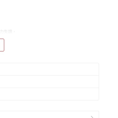
力失調，
，
小病小痛，但不知從何下手的人