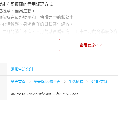
就能立即展開的實用調理方式，
位按摩、簡易運動，
都保持在最舒適平和、快慢適中的狀態中，
、心情輕鬆、身體自在的日日養生練習。
、二月的消化不良、三月的感冒偏頭痛……到十二月的冬季癢免疫
麻疹玫瑰疹腸病毒，到長輩深感困擾的頻尿腳麻三高中風失智症
查看更多
各年齡層、各個季節，
的身體不適症狀及舒緩調理方式！
專利，外表所見的貌似健康也不見得經得起疾病考驗，
人到家族都適用，每個家庭必備的健康手邊書、養生萬年曆，
常常生活文創
保健，由食養、按摩到運動自內而外層層調理起，
我修復能力，
樂天首頁
樂天Kobo電子書
生活風格
健身/美顏
構能在病毒肆虐的環境中安然生存的身體自癒力。
、大問題，甚至新興流行傳染病來襲時，
9a12d146-4e72-3ff7-98f5-5f6173965aee
多抵抗病菌入侵的身心靈健康資本！
成為疾病之前、在小病還沒有成為大病之前，想慢慢調理身體的