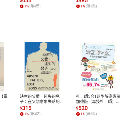
455
385
$
$
何形塑人類生活【電子
造健康不生病的體質
1
%
(賺
4
點)
1
%
(賺
3
點)
書】
式
退換貨規範
、LINE PAY、AFTEE
本店是否提供消費者保護法七日猶
之權利，遽消費者保護法及通訊交
【電
缺席的父愛，迷失的兒
社工師5合1題型解密專業
除權合理例外情事適用準則，依商
子：在父親意象失落的時
加強版（專技社工師）
代，如何成為一個男人？
【電子書】
質各有不同規定。詳細退換貨說明
315
520
$
$
【電子書】
照各商品說明。
1
%
(賺
3
點)
1
%
(賺
5
點)
詳細說明