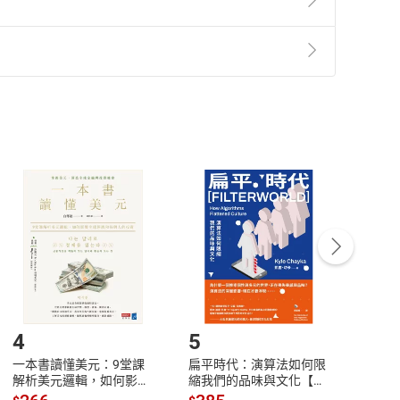
，可從本書中輕鬆學習簡單易懂的養生概念，跟著中醫
康運動，好好吃、好好運動、好好按摩
準則
第
2
條第
5
款之規定，「非以有形媒介提供之數位
體，面對各種可能的挑戰！本書很適合當作新年之書、
，不適用消保法第
19
條第
1
項七日內無條件退貨之規
友，表達對他們的關心與祝福。
非以有形媒介提供之數位內容，消費者同意若訂購後
付款
方式
完成
訂單
按摩或一種簡單運動，在一年365天的不同階段、遇到
中點選「瀏覽訂單明細」
>
「申請取消訂單
/
退
Payment
Complete
/退貨。
養方式，同時藉由穴道按摩、藥膳食療、簡單瑜伽等居
康問題的發生
登入帳號，下載書籍後看書
式解說，中西醫相輔相成，提供化繁為簡、多元實用的
4
5
6
自己的調理節奏
一本書讀懂美元：9堂課
扁平時代：演算法如何限
本物
解析美元邏輯，如何影響
縮我們的品味與文化【電
說，
躁進的養生節奏，培養思想的韌性以穩定心理情緒，更
全球經濟和每個人的投資
子書】
來】